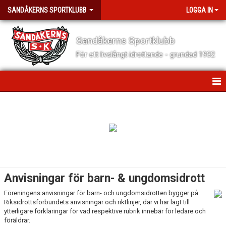
SANDÅKERNS SPORTKLUBB
LOGGA IN
Sandåkerns Sportklubb
För ett livslångt idrottande - grundad 1932
HEM
NYHETER
TRYGGA IDROTTSMILJÖER
TRYGGA SPELREGLER
Anvisningar för barn- & ungdomsidrott
KRISHANTERINGSPLAN
Föreningens anvisningar för barn- och ungdomsidrotten bygger på
Riksidrottsförbundets anvisningar och riktlinjer, där vi har lagt till
BEGRÄNSAT REGISTERUTDRAG
ytterligare förklaringar för vad respektive rubrik innebär för ledare och
föräldrar.