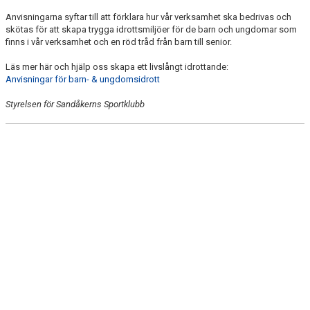
ÖVERGÅNGSPOLICY
Anvisningarna syftar till att förklara hur vår verksamhet ska bedrivas och
skötas för att skapa trygga idrottsmiljöer för de barn och ungdomar som
OM SANDÅKERNS SK
finns i vår verksamhet och en röd tråd från barn till senior.
Läs mer här och hjälp oss skapa ett livslångt idrottande:
FÖR VÅRA MEDLEMMAR
Anvisningar för barn- & ungdomsidrott
FÖR VÅRA LEDARE
Styrelsen för Sandåkerns Sportklubb
SCHEMA ALLA LAG
KONTAKT