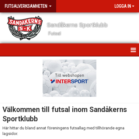
FUTSALVERKSAMHETEN
LOGGA IN
Sandåkerns Sportklubb
Futsal
HEM
NYHETER
ÖVERGÅNGSPOLICY
KALENDER
Välkommen till futsal inom Sandåkerns
DOKUMENT
Sportklubb
Här hittar du bland annat föreningens futsallag med tillhörande egna
KONTAKT
lagsidor.