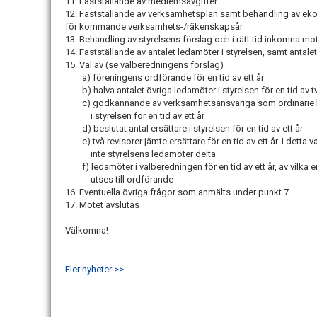
11. Fastställande av medlemsavgifter
12. Fastställande av verksamhetsplan samt behandling av e
för kommande verksamhets-/räkenskapsår
13. Behandling av styrelsens förslag och i rätt tid inkomna mo
14. Fastställande av antalet ledamöter i styrelsen, samt antale
15. Val av (se valberedningens förslag)
a) föreningens ordförande för en tid av ett år
b) halva antalet övriga ledamöter i styrelsen för en tid av t
c) godkännande av verksamhetsansvariga som ordinarie
i styrelsen för en tid av ett år
d) beslutat antal ersättare i styrelsen för en tid av ett år
e) två revisorer jämte ersättare för en tid av ett år. I detta va
inte styrelsens ledamöter delta
f) ledamöter i valberedningen för en tid av ett år, av vilka 
utses till ordförande
16. Eventuella övriga frågor som anmälts under punkt 7
17. Mötet avslutas
Välkomna!
Fler nyheter >>