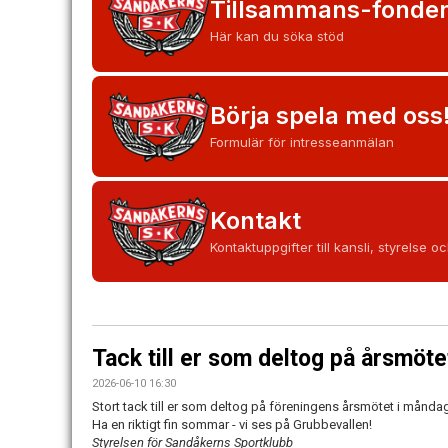
Tillsammans-fonde
Här kan du söka stöd
Börja spela med oss
Formulär för intresseanmälan
Kontakt
Kontaktuppgifter till kansli, styrelse o
Tack till er som deltog på årsmöt
2026-06-10 16:30
Stort tack till er som deltog på föreningens årsmötet i månda
Ha en riktigt fin sommar - vi ses på Grubbevallen!
Styrelsen för Sandåkerns Sportklubb