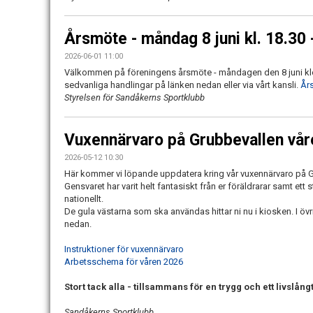
Årsmöte - måndag 8 juni kl. 18.30 
2026-06-01 11:00
Välkommen på föreningens årsmöte - måndagen den 8 juni kloc
sedvanliga handlingar på länken nedan eller via vårt kansli.
År
Styrelsen för Sandåkerns Sportklubb
Vuxennärvaro på Grubbevallen vå
2026-05-12 10:30
Här kommer vi löpande uppdatera kring vår vuxennärvaro på G
Gensvaret har varit helt fantasiskt från er föräldrarar samt ett
nationellt.
De gula västarna som ska användas hittar ni nu i kiosken. I övr
nedan.
Instruktioner för vuxennärvaro
Arbetsschema för våren 2026
Stort tack alla - tillsammans för en trygg och ett livslång
Sandåkerns Sportklubb