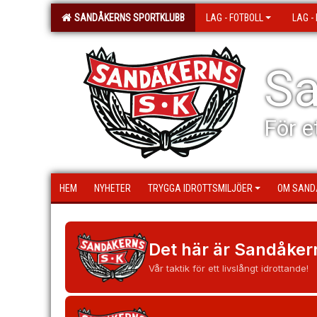
SANDÅKERNS SPORTKLUBB
LAG - FOTBOLL
LAG -
Sa
För e
HEM
NYHETER
TRYGGA IDROTTSMILJÖER
OM SAND
Det här är Sandåker
Vår taktik för ett livslångt idrottande!