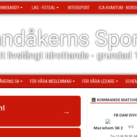
 INNEBANDY
LAG - FUTSAL
INTERSPORT
ICA KVANTUM - NORDI
ndåkerns Spor
tt livslångt idrottande - grundad
ÅKERNS SK
FÖR VÅRA MEDLEMMAR
FÖR VÅRA LEDARE
SCHEM
KOMMANDE MATCH
n!
→
FB DAM DIVI
vs
Mariehem SK 2
Tis 11/8 20:30, 