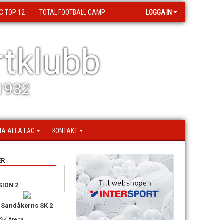
C TOP 12
TOTAL FOOTBALL CAMP
LOGGA IN
tklubb
 1932
A ALLA LAG
KONTAKT
ER
SION 2
Sandåkerns SK 2
MSK Arena