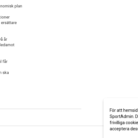
konomisk plan
tioner
t ersättare
vå år
 ledamot
l får
en ska
För att hemsid
SportAdmin. De
frivilliga cooki
acceptera des