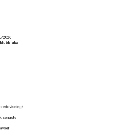
25/2026
 klubblokal
sredovisning/
det senaste
n avser