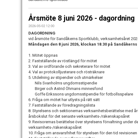
Årsmöte 8 juni 2026 - dagordning
2026-05-02 12:00
DAGORDNING
vid årsmöte för Sandåkerns Sportklubb, verksamhetsåret 20
Måndagen den 8 juni 2026, klockan 18.30 på Sandåkerns
1. Mötet öppnas
2. Fastställande av röstlängd för mötet
3. Val av ordförande och sekreterare för mötet
4. Val av protokolljusterare och rösträknare
5. Utdelning av stipendier och utmärkelser
Nils Svanholms ungdomsstipendie
Birger och Astrid Öhmans minnesfond
Goffe Erikssons ungdomsstipendie för fotbollsspelare
6. Fråga om mötet har utlysts på rätt sätt
7. Fastställande av föredragningslista
8. Styrelsens och sektionernas verksamhetsberättelse med år
årsbokslut för det senaste verksamhets-/räkenskapsåret
9. Revisorernas berättelse över styrelsens förvaltning under 
verksamhets-/räkenskapsåret
10. Fråga om ansvarsfrihet för styrelsen för den tid revisione