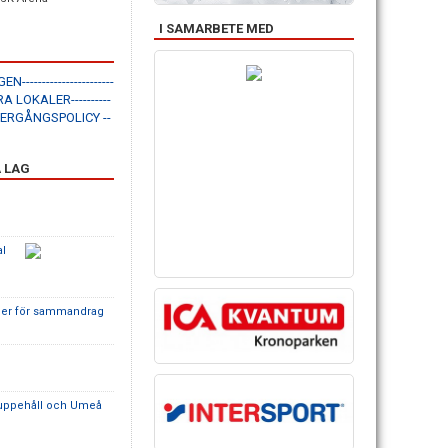
I SAMARBETE MED
EN-----------------------
ÅRA LOKALER----------
: ÖVERGÅNGSPOLICY --
 LAG
al
der för sammandrag
ppehåll och Umeå