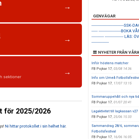
n
→
GENVÄGAR
--------------------------SSK-DAG
-----
------------------BOKA V
!
----------
--------------- LÄS
→
--------------
NYHETER FRÅN VÅRA
Inför höstens matcher
FB Pojkar 17
,
03/08 14:36
→
ch sektioner
Info om Umeå Fotbollsfestiv
FB Pojkar 17
,
17/07 13:15
Sommaruppehåll och nya ti
FB Pojkar 17
,
01/07 20:41
et för 2025/2026
Lagaktivitet till lagkassan v27
FB Pojkar 17
,
25/06 15:33
Sammandrag 28/6, sommaru
gs!
Ni hittar protokollet i sin helhet här
.
Fotbollsfestival
FB Pojkar 17
,
16/06 16:05