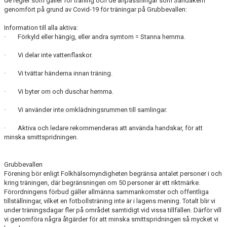
de regler som gäller för träning och de anpassningar som Sandåkern
genomfört på grund av Covid-19 för träningar på Grubbevallen:
Information till alla aktiva:
· Förkyld eller hängig, eller andra symtom = Stanna hemma.
· Vi delar inte vattenflaskor.
· Vi tvättar händerna innan träning.
· Vi byter om och duschar hemma.
· Vi använder inte omklädningsrummen till samlingar.
· Aktiva och ledare rekommenderas att använda handskar, för att
minska smittspridningen.
Grubbevallen
Förening bör enligt Folkhälsomyndigheten begränsa antalet personer i och
kring träningen, där begränsningen om 50 personer är ett riktmärke.
Förordningens förbud gäller allmänna sammankomster och offentliga
tillställningar, vilket en fotbollsträning inte är i lagens mening. Totalt blir vi
under träningsdagar fler på området samtidigt vid vissa tillfällen. Därför vill
vi genomföra några åtgärder för att minska smittspridningen så mycket vi