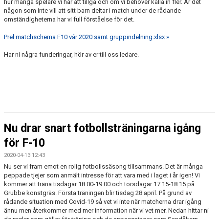
hur många spelare vi har att tillgå och om vi behöver kalla in fler. Är det
någon som inte vill att sitt barn deltar i match under de rådande
omständigheterna har vi full förståelse för det.
Prel matchschema F10 vår 2020 samt gruppindelning.xlsx »
Har ni några funderingar, hör av er till oss ledare.
Nu drar snart fotbollsträningarna igång
för F-10
2020-04-13 12:43
Nu ser vi fram emot en rolig fotbollssäsong tillsammans. Det är många
peppade tjejer som anmält intresse för att vara med i laget i år igen! Vi
kommer att träna tisdagar 18.00-19.00 och torsdagar 17.15-18.15 på
Grubbe konstgräs. Första träningen blir tisdag 28 april. På grund av
rådande situation med Covid-19 så vet vi inte när matcherna drar igång
ännu men återkommer med mer information när vi vet mer. Nedan hittar ni