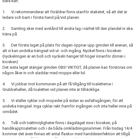
bara kan.
1. Vi rekommenderar att föräldrar finns utanför staketet, så att det är
ledare och barn i första hand på/vid planen.
2. Samling sker med avstånd till andra lag i närhet till den plandel ni ska
träna på.
3. Det första laget på plats för dagen öppnar upp grinden till arenan, så
att vi kan undvika trängsel vid ut -och ingång. Nyckel finns i kiosken
(nyckelringen är en boll och nyckeln hänger till höger innanför dörren i
kiosken)
Det sista laget stänger grinden OBS! VIKTIGT, då planen kan förstöras om
någon åker in och sladdar med moppe eller bil.
4. Vi jobbar mot kommunen på att få tillgång till toaletterna i
Grubbehallen, då toaletten vid planen inte är tillräckliga.
5. Vi ställer cyklar och mopeder på sidan av asfaltsgången, för att
undvika trängsel. Inga cyklar rakt framför ingången och inte heller inne på
området.
6. Tvål och tvättmöjligheter finns i dagsläget inne i kiosken, på
handikapptoaletten och i de båda omklädningsrummen. Från tisdag 14/4
kommer det även finnas ett antal flaskor med handdesinfektion att tillgå