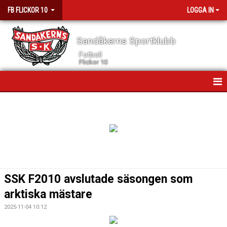
FB FLICKOR 10
LOGGA IN
Sandåkerns Sportklubb
Fotboll
Flickor 10
HEM
NYHETER
KALENDER
MATCHER
SSK F2010 avslutade säsongen som
TRUPPEN
arktiska mästare
2025-11-04 10:12
DOKUMENT