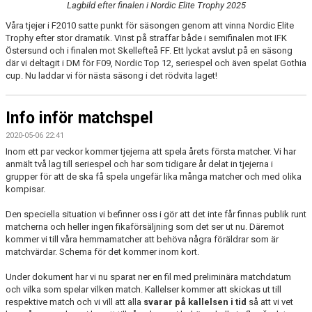
Lagbild efter finalen i Nordic Elite Trophy 2025
BILDGALLERI
Våra tjejer i F2010 satte punkt för säsongen genom att vinna Nordic Elite
KONTAKT
Trophy efter stor dramatik. Vinst på straffar både i semifinalen mot IFK
Östersund och i finalen mot Skellefteå FF. Ett lyckat avslut på en säsong
där vi deltagit i DM för F09, Nordic Top 12, seriespel och även spelat Gothia
ANMÄLAN ATT BÖRJA SPELA MED SANDÅKERNS SK
cup. Nu laddar vi för nästa säsong i det rödvita laget!
Info inför matchspel
2020-05-06 22:41
Inom ett par veckor kommer tjejerna att spela årets första matcher. Vi har
anmält två lag till seriespel och har som tidigare år delat in tjejerna i
grupper för att de ska få spela ungefär lika många matcher och med olika
kompisar.
Den speciella situation vi befinner oss i gör att det inte får finnas publik runt
matcherna och heller ingen fikaförsäljning som det ser ut nu. Däremot
kommer vi till våra hemmamatcher att behöva några föräldrar som är
matchvärdar. Schema för det kommer inom kort.
Under dokument har vi nu sparat ner en fil med preliminära matchdatum
och vilka som spelar vilken match. Kallelser kommer att skickas ut till
respektive match och vi vill att alla
svarar på kallelsen i tid
så att vi vet