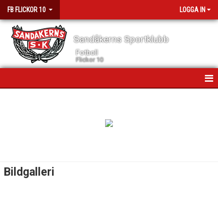
FB FLICKOR 10
LOGGA IN
Sandåkerns Sportklubb
Fotboll
Flickor 10
HEM
NYHETER
KALENDER
MATCHER
Bildgalleri
TRUPPEN
DOKUMENT