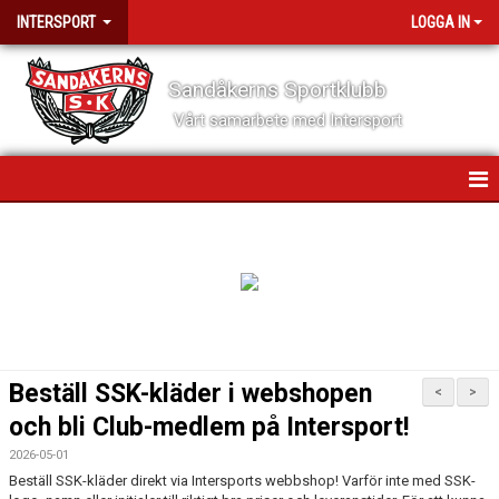
INTERSPORT
LOGGA IN
Sandåkerns Sportklubb
Vårt samarbete med Intersport
AVTAL MED INTERSPORT
KLÄDPROFIL
RUTINER VID KÖP
STÖD SSK - BLI MEDLEM CLUB INTERSPORT!
Beställ SSK-kläder i webshopen
<
>
och bli Club-medlem på Intersport!
2026-05-01
Beställ SSK-kläder direkt via Intersports webbshop! Varför inte med SSK-