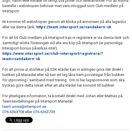
logo, namn eller initialer till riktigt bra priser och leveranstider. För att kunna
beställa i webshopen behöver man vara inloggad som Club-medlem på
Intersport.
Ni kommer till webshopen genom att klicka på annonsen på alla lagsidor
eller via denna länk:
https://team.intersport.se/sandakern-sk
För att bli Club-medlem på Intersport kan ni registrera er via denna länk och
samtidigt stötta föreningen vid alla era köp på Intersport (er personliga
Intersport-bonus påverkas inte!).
https://www.intersport.se/club-intersport/registrera/?
team=sandakern-sk
För att prova ut storlekar på SSK-kläder kan ni antingen göra det direkt i
butiken på Mariedal eller så kan ert lag låna hem provstegar från butiken
för utprovning i samband med träning. Om ni har lagsponsorer som ska
tryckas görs detta lokalt efter att alla kläder har kommit till butiken.
För ytterligare information, ta kontakt direkt med Johan eller Mattias på
Teamsavdelningen på Intersport Mariedal.
team.umea@intersport.se
076-6363708
eller
076-6363709