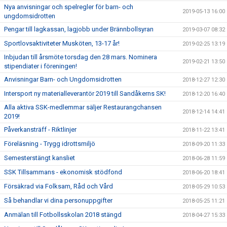
Nya anvisningar och spelregler för barn- och
2019-05-13 16:00
ungdomsidrotten
Pengar till lagkassan, lagjobb under Brännbollsyran
2019-03-07 08:32
Sportlovsaktiviteter Musköten, 13-17 år!
2019-02-25 13:19
Inbjudan till årsmöte torsdag den 28 mars. Nominera
2019-02-21 13:50
stipendiater i föreningen!
Anvisningar Barn- och Ungdomsidrotten
2018-12-27 12:30
Intersport ny materialleverantör 2019 till Sandåkerns SK!
2018-12-20 16:40
Alla aktiva SSK-medlemmar säljer Restaurangchansen
2018-12-14 14:41
2019!
Påverkansträff - Riktlinjer
2018-11-22 13:41
Föreläsning - Trygg idrottsmiljö
2018-09-20 11:33
Semesterstängt kansliet
2018-06-28 11:59
SSK Tillsammans - ekonomisk stödfond
2018-06-20 18:41
Försäkrad via Folksam, Råd och Vård
2018-05-29 10:53
Så behandlar vi dina personuppgifter
2018-05-25 11:21
Anmälan till Fotbollsskolan 2018 stängd
2018-04-27 15:33