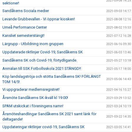
2021-09-08 14:29
sektioner!
Sandåkerns Sociala medier
2021-09-03 14:17
Levande Grubbevallen - Vi öppnar kiosken!
2021-08-08 12:16
Umeå Performance Center
2021-08-02 19:53
Kansliet semesterstängt!
2021-07-12 16:28
Lärgrupp - Utbildning inom gruppen
2021-06-16 09:30
Uppdaterade riktlinjer Covid-19, Sandåkerns SK
2021-06-03 13:46
Sandåkerns SK och Covid-19, förtydligande.
2021-05-27 13:18
Anmälan till SSK Fotbollsskola 2021 STÄNGD!!
2021-05-17 18:00
Köp landslagströja och stötta Sandåkerns SK! FÖRLÄNGT
2021-05-06 14:43
TOM 14/5!
Vi uppgraderar medlemsregistret!
2021-04-16 15:27
Årsmöte Sandåkerns SK ikväll kl 19:00!
2021-03-29 13:52
SPAM utskickat i föreningens namn!
2021-03-24 10:19
Årsmöteshandlingar Sandåkerns SK 2021 samt länk för
2021-03-22 14:35
deltagande!
Uppdateringar riktlinjer covid-19, Sandåkerns SK
2021-03-05 14:41