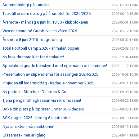
Sommarstängt på kansliet!
2026-07-03 11:46
Tack till er som deltog på årsmötet för 2025/2026
2026-06-10 16:30
Årsmöte - måndag 8 juni kl. 18.30 - klubblokalen
2026-06-01 11:00
Vuxennärvaro på Grubbevallen våren 2026
2026-05-12 10:30
Årsmöte 8 juni 2026 - dagordning
2026-05-02 12:00
Total Football Camp 2026 - anmälan öppen
2026-02-08 09:15
Ny huvudtränare klar för damlaget!
2025-12-04 14:00
Specialdesignade benskydd med eget namn och nummer!
2025-11-12 14:30
Presentation av stipendierna för säsongen 2024/2025
2025-10-08 10:30
Inbjudan till ledarmiddag - tisdag 4 november 2025
2025-09-11 11:30
Ny partner i Stiftelsen Dunross & Co
2025-09-09 10:30
Tjäna pengar till lagkassan via retromössan!
2025-08-22 16:00
Boka din plats på loppisen under SSK-dagen!
2025-08-22 15:00
SSK-dagen 2025 - lördag 6 september
2025-08-19 14:30
Nya ansikten i våra sektioner!
2025-08-19 11:00
Glassmaskinen är igång!
2025-08-14 14:00