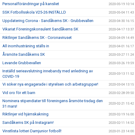
Personalförändringar på kansliet
2020-05-19 10:14
SSK Fotbollsskola V25-26 INSTÄLLD
2020-05-04 11:43
Uppdatering Corona - Sandåkerns SK - Grubbevallen
2020-04-30 16:15
Vikariat Föreningskonsulent Sandåkerns SK
2020-04-17 13:37
Riktlinjer Sandåkerns SK - Coronaviruset
2020-04-09 14:49
All inomhusträning ställs in
2020-04-01 16:17
Årsmöte Sandåkerns SK
2020-03-27 11:24
Levande Grubbevallen
2020-03-26 19:59
Inställd serieavslutning innebandy med anledning av
2020-03-13 11:52
COVID-19
Vi söker nya engagerade i styrelsen och arbetsgrupper!
2020-03-04 13:15
Vid oro för ett barn
2020-02-28 09:50
Nominera stipendiater till föreningens årsmöte tisdag den
2020-02-21 15:42
31 mars!
Riktlinjer vid hjärnskakning
2020-02-19 16:00
Sandåkerns SK på Instagram!
2020-02-11 14:52
Vinstlista lotteri Damjunior fotboll!
2020-01-23 14:00