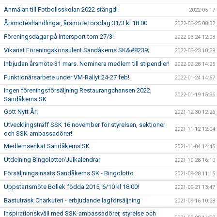
Anmälan till Fotbollsskolan 2022 stängd!
2022-05-17
Årsmöteshandlingar, årsmöte torsdag 31/3 kl 18:00
2022-03-25 08:32
Föreningsdagar på Intersport tom 27/3!
2022-03-24 12:08
Vikariat Föreningskonsulent Sandåkerns SK&#8239;
2022-03-23 10:39
Inbjudan årsmöte 31 mars. Nominera medlem till stipendier!
2022-02-28 14:25
Funktionärsarbete under VM-Rallyt 24-27 feb!
2022-01-24 14:57
Ingen föreningsförsäljning Restaurangchansen 2022,
2022-01-19 15:36
Sandåkerns SK
Gott Nytt År!
2021-12-30 12:26
Utvecklingsträff SSK 16 november för styrelsen, sektioner
2021-11-12 12:04
och SSK-ambassadörer!
Medlemsenkät Sandåkerns SK
2021-11-04 14:45
Utdelning Bingolotter/Julkalendrar
2021-10-28 16:10
Försäljningsinsats Sandåkerns SK - Bingolotto
2021-09-28 11:15
Uppstartsmöte Bollek födda 2015, 6/10 kl 18:00!
2021-09-21 13:47
Bastuträsk Charkuteri - erbjudande lagförsäljning
2021-09-16 10:28
Inspirationskväll med SSK-ambassadörer, styrelse och