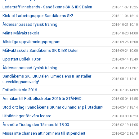
Ledarträff Innebandy - Sandåkerns SK & IBK Dalen
2016-11-07 15:25
Kick-off arbetsgrupper Sandåkerns SK!
2016-11-04 16:14
Åldersanpassad fysisk träning
2016-10-21 10:10
Måns Målvaktsskola
2016-10-20 14:00
Allsidiga uppvärmningsprogram
2016-09-25 15:08
Målvaktsskola Sandåkerns SK & IBK Dalen
2016-09-24 10:00
Uppstart Bollek 10:or!
2016-09-14 13:49
Åldersanpassad fysisk träning
2016-08-29 17:07
Sandåkerns SK, IBK Dalen, Umedalens IF anställer
2016-08-11 12:41
utvecklingsansvarig!
Fotbollsskola 2016
2016-07-05 14:09
Anmälan till Fotbollsskolan 2016 är STÄNGD!
2016-05-04 14:55
Stöd ditt lag i Sandåkerns SK när du handlar på Stadium!
2016-03-17 18:14
Utbildningar för våra ledare
2016-03-09 16:23
Årsmöte Tisdag den 15 mars kl 18:00
2016-02-19 14:05
Missa inte chansen att nominera till stipendier!
2016-02-12 16:18