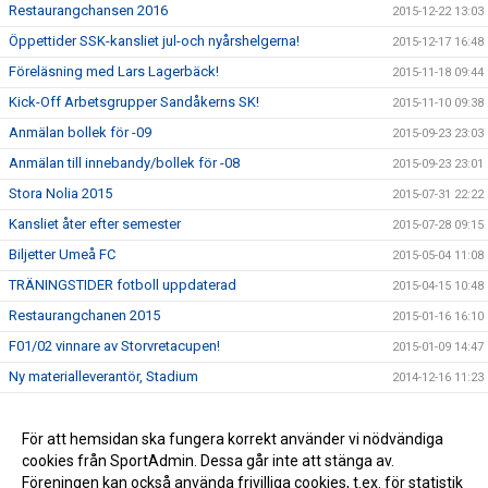
Restaurangchansen 2016
2015-12-22 13:03
Öppettider SSK-kansliet jul-och nyårshelgerna!
2015-12-17 16:48
Föreläsning med Lars Lagerbäck!
2015-11-18 09:44
Kick-Off Arbetsgrupper Sandåkerns SK!
2015-11-10 09:38
Anmälan bollek för -09
2015-09-23 23:03
Anmälan till innebandy/bollek för -08
2015-09-23 23:01
Stora Nolia 2015
2015-07-31 22:22
Kansliet åter efter semester
2015-07-28 09:15
Biljetter Umeå FC
2015-05-04 11:08
TRÄNINGSTIDER fotboll uppdaterad
2015-04-15 10:48
Restaurangchanen 2015
2015-01-16 16:10
F01/02 vinnare av Storvretacupen!
2015-01-09 14:47
Ny materialleverantör, Stadium
2014-12-16 11:23
Nya regler kommunala aktivitetsstödet
2014-12-16 11:20
Avbokning träningstider
För att hemsidan ska fungera korrekt använder vi nödvändiga
2014-12-16 11:19
cookies från SportAdmin. Dessa går inte att stänga av.
Öppettider kansliet jul- och nyårshelgerna
2014-12-16 11:14
Föreningen kan också använda frivilliga cookies, t.ex. för statistik