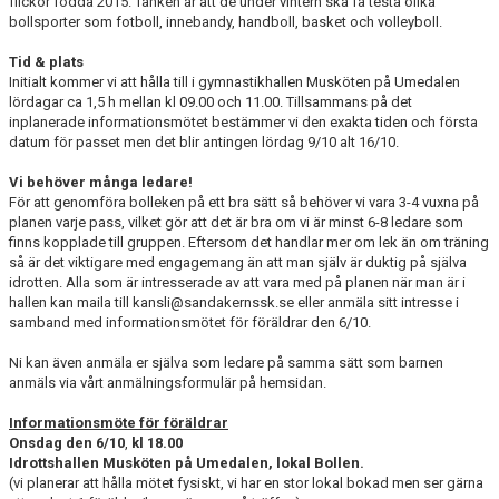
flickor födda 2015. Tanken är att de under vintern ska få testa olika
SCHEMA ALLA LAG
bollsporter som fotboll, innebandy, handboll, basket och volleyboll.
Tid & plats
KONTAKT
Initialt kommer vi att hålla till i gymnastikhallen Musköten på Umedalen
lördagar ca 1,5 h mellan kl 09.00 och 11.00. Tillsammans på det
inplanerade informationsmötet bestämmer vi den exakta tiden och första
datum för passet men det blir antingen lördag 9/10 alt 16/10.
Vi behöver många ledare!
För att genomföra bolleken på ett bra sätt så behöver vi vara 3-4 vuxna på
planen varje pass, vilket gör att det är bra om vi är minst 6-8 ledare som
finns kopplade till gruppen. Eftersom det handlar mer om lek än om träning
så är det viktigare med engagemang än att man själv är duktig på själva
idrotten. Alla som är intresserade av att vara med på planen när man är i
hallen kan maila till kansli@sandakernssk.se eller anmäla sitt intresse i
samband med informationsmötet för föräldrar den 6/10.
Ni kan även anmäla er själva som ledare på samma sätt som barnen
anmäls via vårt anmälningsformulär på hemsidan.
Informationsmöte för föräldrar
Onsdag den 6/10
,
kl 18.00
Idrottshallen Musköten på Umedalen, lokal Bollen.
(vi planerar att hålla mötet fysiskt, vi har en stor lokal bokad men ser gärna