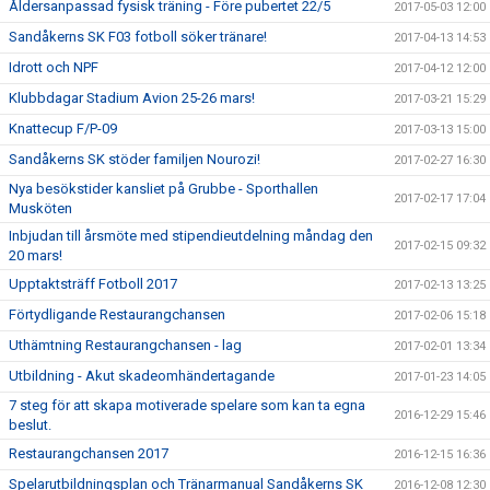
Åldersanpassad fysisk träning - Före pubertet 22/5
2017-05-03 12:00
Sandåkerns SK F03 fotboll söker tränare!
2017-04-13 14:53
Idrott och NPF
2017-04-12 12:00
Klubbdagar Stadium Avion 25-26 mars!
2017-03-21 15:29
Knattecup F/P-09
2017-03-13 15:00
Sandåkerns SK stöder familjen Nourozi!
2017-02-27 16:30
Nya besökstider kansliet på Grubbe - Sporthallen
2017-02-17 17:04
Musköten
Inbjudan till årsmöte med stipendieutdelning måndag den
2017-02-15 09:32
20 mars!
Upptaktsträff Fotboll 2017
2017-02-13 13:25
Förtydligande Restaurangchansen
2017-02-06 15:18
Uthämtning Restaurangchansen - lag
2017-02-01 13:34
Utbildning - Akut skadeomhändertagande
2017-01-23 14:05
7 steg för att skapa motiverade spelare som kan ta egna
2016-12-29 15:46
beslut.
Restaurangchansen 2017
2016-12-15 16:36
Spelarutbildningsplan och Tränarmanual Sandåkerns SK
2016-12-08 12:30