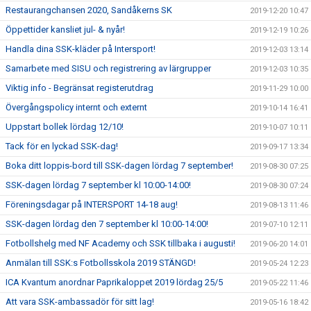
Restaurangchansen 2020, Sandåkerns SK
2019-12-20 10:47
Öppettider kansliet jul- & nyår!
2019-12-19 10:26
Handla dina SSK-kläder på Intersport!
2019-12-03 13:14
Samarbete med SISU och registrering av lärgrupper
2019-12-03 10:35
Viktig info - Begränsat registerutdrag
2019-11-29 10:00
Övergångspolicy internt och externt
2019-10-14 16:41
Uppstart bollek lördag 12/10!
2019-10-07 10:11
Tack för en lyckad SSK-dag!
2019-09-17 13:34
Boka ditt loppis-bord till SSK-dagen lördag 7 september!
2019-08-30 07:25
SSK-dagen lördag 7 september kl 10:00-14:00!
2019-08-30 07:24
Föreningsdagar på INTERSPORT 14-18 aug!
2019-08-13 11:46
SSK-dagen lördag den 7 september kl 10:00-14:00!
2019-07-10 12:11
Fotbollshelg med NF Academy och SSK tillbaka i augusti!
2019-06-20 14:01
Anmälan till SSK:s Fotbollsskola 2019 STÄNGD!
2019-05-24 12:23
ICA Kvantum anordnar Paprikaloppet 2019 lördag 25/5
2019-05-22 11:46
Att vara SSK-ambassadör för sitt lag!
2019-05-16 18:42