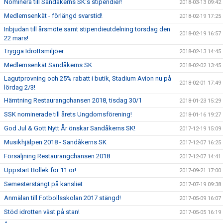
Nominera till Sandåkerns SK:s stipendier!
2018-03-13 09:42
Medlemsenkät - förlängd svarstid!
2018-02-19 17:25
Inbjudan till årsmöte samt stipendieutdelning torsdag den
2018-02-19 16:57
22 mars!
Trygga Idrottsmiljöer
2018-02-13 14:45
Medlemsenkät Sandåkerns SK
2018-02-02 13:45
Lagutprovning och 25% rabatt i butik, Stadium Avion nu på
2018-02-01 17:49
lördag 2/3!
Hämtning Restaurangchansen 2018, tisdag 30/1
2018-01-23 15:29
SSK nominerade till årets Ungdomsförening!
2018-01-16 19:27
God Jul & Gott Nytt År önskar Sandåkerns SK!
2017-12-19 15:09
Musikhjälpen 2018 - Sandåkerns SK
2017-12-07 16:25
Försäljning Restaurangchansen 2018
2017-12-07 14:41
Uppstart Bollek för 11:or!
2017-09-21 17:00
Semesterstängt på kansliet
2017-07-19 09:38
Anmälan till Fotbollsskolan 2017 stängd!
2017-05-09 16:07
Stöd idrotten väst på stan!
2017-05-05 16:19