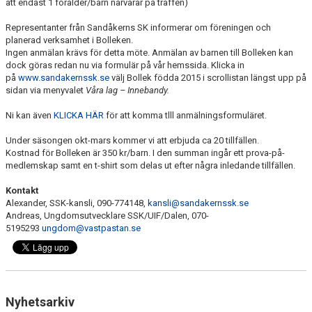
att endast 1 förälder/barn närvarar på träffen)
Representanter från Sandåkerns SK informerar om föreningen och
planerad verksamhet i Bolleken.
Ingen anmälan krävs för detta möte. Anmälan av barnen till Bolleken kan
dock göras redan nu via formulär på vår hemssida. Klicka in
på
www.sandakernssk.se
välj Bollek födda 2015 i scrollistan längst upp på
sidan via menyvalet
Våra lag – Innebandy.
Ni kan även
KLICKA HÄR
för att komma tlll anmälningsformuläret.
Under säsongen okt-mars kommer vi att erbjuda ca 20 tillfällen.
Kostnad för Bolleken är 350 kr/barn. I den summan ingår ett prova-på-
medlemskap samt en t-shirt som delas ut efter några inledande tillfällen.
Kontakt
Alexander, SSK-kansli, 090-774148,
kansli@sandakernssk.se
Andreas, Ungdomsutvecklare SSK/UIF/Dalen, 070-
5195293
ungdom@vastpastan.se
Nyhetsarkiv