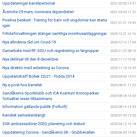
Uppdateringar kanslipersonal
2021-03-03 13:37
Årsmöte 29 mars, nominera stipendiater!
2021-03-03 11:22
Positiva besked - Träning för barn och ungdomar kan starta
2021-01-21 15:45
igen
Fritidsförvaltningen stänger samtliga inomhusanläggningar
2020-12-21 16:16
Nya allmänna råd om Covid-19
2020-12-12 17:03
Samarbete med RF-SISU och registrering av lärgrupper
2020-11-27 08:10
Nya riktlinjer till den 8 december
2020-11-12 15:06
Nya direktiv med anledning av Corona
2020-11-10 15:39
Uppstartsträff Bollek 20/21 - födda 2014
2020-09-03 13:07
Ny e-post hos kansliet
2020-08-31 11:22
Sandåkerns Sportklubb och ICA Kvantum Kronoparken
2020-08-18 14:50
fortsätter resan tillsammans
Information gällande publik (Fotboll)
2020-08-14 14:29
Kansliet semesterstängt
2020-07-03 13:20
SSK-ambassadörer 2020, planering och status!
2020-06-12 16:18
Uppdatering Corona - Sandåkerns SK - Grubbevallen
2020-06-03 13:45