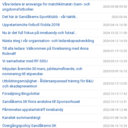
Våra ledare är ansvariga för matchklimatet i barn- och
2025-05-08 09:30
ungdomsfotbollen
Det här är Sandåkerns Sportklubb - vår taktik...
2025-05-04
Uppstartsmöte fotboll födda 2018
2025-04-16 14:30
Nu är det full fokus på innebandy och futsal...
2024-10-25 11:00
Nästa steg i vår organisation- och ledarskapsutveckling
2024-04-12 14:59
Till alla ledare: Välkommen på föreläsning med Anna
2024-01-19 15:55
Ricknell!
Vi samarbetar med RF-SISU
2023-03-15 15:29
Inbjudan årsmöte 30 mars, jubileumsfirande, och
2023-03-09 16:10
nominering till stipendier.
Utbildningsmöjlighet - Åldersanpassad träning för B&U
2023-02-13 12:00
och skadeprevention
Försäljning Bingolotter
2022-10-13 17:42
Sandåkerns SK finns anslutna till Sponsorhuset
2022-10-13 12:31
Påminnelse uppstartsträff innebandy
2022-08-18 12:48
Kansliet sommarstängt
2022-07-08 16:00
Övergångspolicy Sandåkerns SK
2022-06-16 15:24