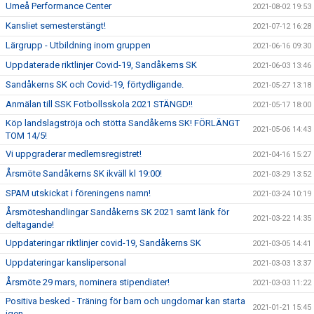
Umeå Performance Center
2021-08-02 19:53
Kansliet semesterstängt!
2021-07-12 16:28
Lärgrupp - Utbildning inom gruppen
2021-06-16 09:30
Uppdaterade riktlinjer Covid-19, Sandåkerns SK
2021-06-03 13:46
Sandåkerns SK och Covid-19, förtydligande.
2021-05-27 13:18
Anmälan till SSK Fotbollsskola 2021 STÄNGD!!
2021-05-17 18:00
Köp landslagströja och stötta Sandåkerns SK! FÖRLÄNGT
2021-05-06 14:43
TOM 14/5!
Vi uppgraderar medlemsregistret!
2021-04-16 15:27
Årsmöte Sandåkerns SK ikväll kl 19:00!
2021-03-29 13:52
SPAM utskickat i föreningens namn!
2021-03-24 10:19
Årsmöteshandlingar Sandåkerns SK 2021 samt länk för
2021-03-22 14:35
deltagande!
Uppdateringar riktlinjer covid-19, Sandåkerns SK
2021-03-05 14:41
Uppdateringar kanslipersonal
2021-03-03 13:37
Årsmöte 29 mars, nominera stipendiater!
2021-03-03 11:22
Positiva besked - Träning för barn och ungdomar kan starta
2021-01-21 15:45
igen