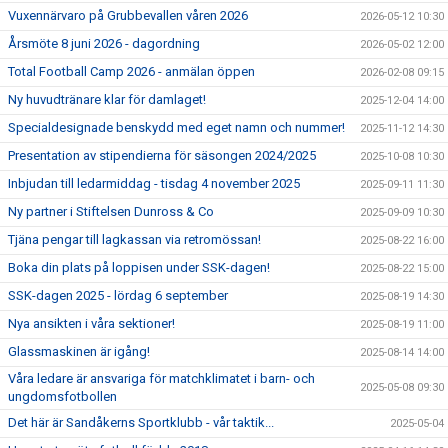
Vuxennärvaro på Grubbevallen våren 2026
2026-05-12 10:30
Årsmöte 8 juni 2026 - dagordning
2026-05-02 12:00
Total Football Camp 2026 - anmälan öppen
2026-02-08 09:15
Ny huvudtränare klar för damlaget!
2025-12-04 14:00
Specialdesignade benskydd med eget namn och nummer!
2025-11-12 14:30
Presentation av stipendierna för säsongen 2024/2025
2025-10-08 10:30
Inbjudan till ledarmiddag - tisdag 4 november 2025
2025-09-11 11:30
Ny partner i Stiftelsen Dunross & Co
2025-09-09 10:30
Tjäna pengar till lagkassan via retromössan!
2025-08-22 16:00
Boka din plats på loppisen under SSK-dagen!
2025-08-22 15:00
SSK-dagen 2025 - lördag 6 september
2025-08-19 14:30
Nya ansikten i våra sektioner!
2025-08-19 11:00
Glassmaskinen är igång!
2025-08-14 14:00
Våra ledare är ansvariga för matchklimatet i barn- och
2025-05-08 09:30
ungdomsfotbollen
Det här är Sandåkerns Sportklubb - vår taktik...
2025-05-04