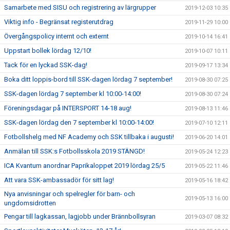
Samarbete med SISU och registrering av lärgrupper
2019-12-03 10:35
Viktig info - Begränsat registerutdrag
2019-11-29 10:00
Övergångspolicy internt och externt
2019-10-14 16:41
Uppstart bollek lördag 12/10!
2019-10-07 10:11
Tack för en lyckad SSK-dag!
2019-09-17 13:34
Boka ditt loppis-bord till SSK-dagen lördag 7 september!
2019-08-30 07:25
SSK-dagen lördag 7 september kl 10:00-14:00!
2019-08-30 07:24
Föreningsdagar på INTERSPORT 14-18 aug!
2019-08-13 11:46
SSK-dagen lördag den 7 september kl 10:00-14:00!
2019-07-10 12:11
Fotbollshelg med NF Academy och SSK tillbaka i augusti!
2019-06-20 14:01
Anmälan till SSK:s Fotbollsskola 2019 STÄNGD!
2019-05-24 12:23
ICA Kvantum anordnar Paprikaloppet 2019 lördag 25/5
2019-05-22 11:46
Att vara SSK-ambassadör för sitt lag!
2019-05-16 18:42
Nya anvisningar och spelregler för barn- och
2019-05-13 16:00
ungdomsidrotten
Pengar till lagkassan, lagjobb under Brännbollsyran
2019-03-07 08:32