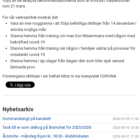
följd av de skärpta rekommendationerna som är införda i Västerbotten
SCHEMA ALLA LAG
tom 21 mars.
För vår verksamhet innebär det:
KONTAKT
Vara än mer noggranna i att följa befintliga riktlinjer från 14 december i
största möjliga mån
Stanna hemma från träning om man bor tillsammans med någon med
bekräftad covid-19
Stanna hemma från träning när någon i familjen väntar på provsvar för
misstänkt covid-19
Stanna hemma i sju dagar från dagen den som blev sjuk senast
lämnade prov
Föreningens riktlinjer i sin helhet hittar ni via menyvalet CORONA.
Nyhetsarkiv
Sommarstängt på kansliet!
2026-07-03 11:46
Tack till er som deltog på årsmötet för 2025/2026
2026-06-10 16:30
Årsmöte - måndag 8 juni kl. 18.30 - klubblokalen
2026-06-01 11:00