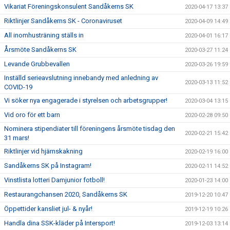
Vikariat Föreningskonsulent Sandåkerns SK
2020-04-17 13:37
Riktlinjer Sandåkerns SK - Coronaviruset
2020-04-09 14:49
All inomhusträning ställs in
2020-04-01 16:17
Årsmöte Sandåkerns SK
2020-03-27 11:24
Levande Grubbevallen
2020-03-26 19:59
Inställd serieavslutning innebandy med anledning av
2020-03-13 11:52
COVID-19
Vi söker nya engagerade i styrelsen och arbetsgrupper!
2020-03-04 13:15
Vid oro för ett barn
2020-02-28 09:50
Nominera stipendiater till föreningens årsmöte tisdag den
2020-02-21 15:42
31 mars!
Riktlinjer vid hjärnskakning
2020-02-19 16:00
Sandåkerns SK på Instagram!
2020-02-11 14:52
Vinstlista lotteri Damjunior fotboll!
2020-01-23 14:00
Restaurangchansen 2020, Sandåkerns SK
2019-12-20 10:47
Öppettider kansliet jul- & nyår!
2019-12-19 10:26
Handla dina SSK-kläder på Intersport!
2019-12-03 13:14