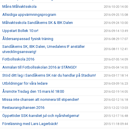
Måns Målvaktsskola
2016-10-20 14:00
Allsidiga uppvärmningsprogram
2016-09-25 15:08
Målvaktsskola Sandåkerns SK & IBK Dalen
2016-09-24 10:00
Uppstart Bollek 10:or!
2016-09-14 13:49
Åldersanpassad fysisk träning
2016-08-29 17:07
Sandåkerns SK, IBK Dalen, Umedalens IF anställer
2016-08-11 12:41
utvecklingsansvarig!
Fotbollsskola 2016
2016-07-05 14:09
Anmälan till Fotbollsskolan 2016 är STÄNGD!
2016-05-04 14:55
Stöd ditt lag i Sandåkerns SK när du handlar på Stadium!
2016-03-17 18:14
Utbildningar för våra ledare
2016-03-09 16:23
Årsmöte Tisdag den 15 mars kl 18:00
2016-02-19 14:05
Missa inte chansen att nominera till stipendier!
2016-02-12 16:18
Restaurangchansen 2016
2015-12-22 13:03
Öppettider SSK-kansliet jul-och nyårshelgerna!
2015-12-17 16:48
Föreläsning med Lars Lagerbäck!
2015-11-18 09:44