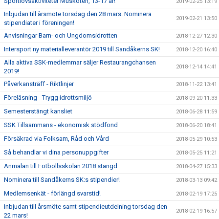
Sportlovsaktiviteter Musköten, 13-17 år!
2019-02-25 13:19
Inbjudan till årsmöte torsdag den 28 mars. Nominera
2019-02-21 13:50
stipendiater i föreningen!
Anvisningar Barn- och Ungdomsidrotten
2018-12-27 12:30
Intersport ny materialleverantör 2019 till Sandåkerns SK!
2018-12-20 16:40
Alla aktiva SSK-medlemmar säljer Restaurangchansen
2018-12-14 14:41
2019!
Påverkansträff - Riktlinjer
2018-11-22 13:41
Föreläsning - Trygg idrottsmiljö
2018-09-20 11:33
Semesterstängt kansliet
2018-06-28 11:59
SSK Tillsammans - ekonomisk stödfond
2018-06-20 18:41
Försäkrad via Folksam, Råd och Vård
2018-05-29 10:53
Så behandlar vi dina personuppgifter
2018-05-25 11:21
Anmälan till Fotbollsskolan 2018 stängd
2018-04-27 15:33
Nominera till Sandåkerns SK:s stipendier!
2018-03-13 09:42
Medlemsenkät - förlängd svarstid!
2018-02-19 17:25
Inbjudan till årsmöte samt stipendieutdelning torsdag den
2018-02-19 16:57
22 mars!