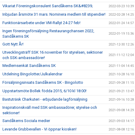
Vikariat Föreningskonsulent Sandåkerns SK&#8239;
2022-03-23 10:39
Inbjudan årsmöte 31 mars. Nominera medlem till stipendier!
2022-02-28 14:25
Funktionärsarbete under VM-Rallyt 24-27 feb!
2022-01-24 14:57
Ingen föreningsförsäljning Restaurangchansen 2022,
2022-01-19 15:36
Sandåkerns SK
Gott Nytt År!
2021-12-30 12:26
Utvecklingsträff SSK 16 november för styrelsen, sektioner
2021-11-12 12:04
och SSK-ambassadörer!
Medlemsenkät Sandåkerns SK
2021-11-04 14:45
Utdelning Bingolotter/Julkalendrar
2021-10-28 16:10
Försäljningsinsats Sandåkerns SK - Bingolotto
2021-09-28 11:15
Uppstartsmöte Bollek födda 2015, 6/10 kl 18:00!
2021-09-21 13:47
Bastuträsk Charkuteri - erbjudande lagförsäljning
2021-09-16 10:28
Inspirationskväll med SSK-ambassadörer, styrelse och
2021-09-08 14:29
sektioner!
Sandåkerns Sociala medier
2021-09-03 14:17
Levande Grubbevallen - Vi öppnar kiosken!
2021-08-08 12:16