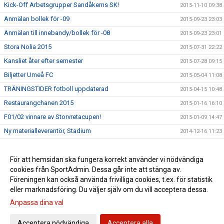
Kick-Off Arbetsgrupper Sandåkerns SK!
2015-11-10 09:38
Anmälan bollek för -09
2015-09-23 23:03
Anmälan till innebandy/bollek för -08
2015-09-23 23:01
Stora Nolia 2015
2015-07-31 22:22
Kansliet åter efter semester
2015-07-28 09:15
Biljetter Umeå FC
2015-05-04 11:08
TRÄNINGSTIDER fotboll uppdaterad
2015-04-15 10:48
Restaurangchanen 2015
2015-01-16 16:10
F01/02 vinnare av Storvretacupen!
2015-01-09 14:47
Ny materialleverantör, Stadium
2014-12-16 11:23
Nya regler kommunala aktivitetsstödet
2014-12-16 11:20
Avbokning träningstider
För att hemsidan ska fungera korrekt använder vi nödvändiga
2014-12-16 11:19
cookies från SportAdmin. Dessa går inte att stänga av.
Öppettider kansliet jul- och nyårshelgerna
2014-12-16 11:14
Föreningen kan också använda frivilliga cookies, t.ex. för statistik
eller marknadsföring. Du väljer själv om du vill acceptera dessa.
Anpassa dina val
Cookie-inställningar
Gå till Webbversion
Acceptera nödvändiga
Acceptera alla