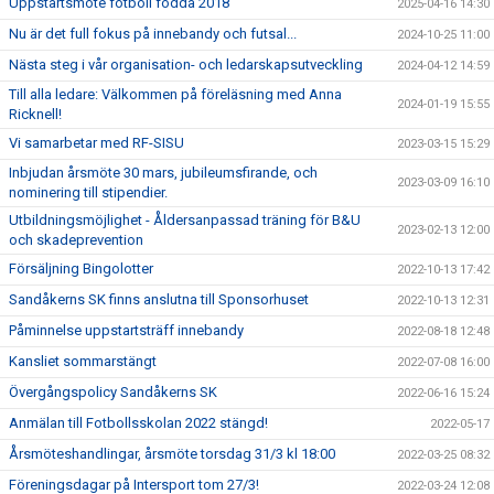
Uppstartsmöte fotboll födda 2018
2025-04-16 14:30
Nu är det full fokus på innebandy och futsal...
2024-10-25 11:00
Nästa steg i vår organisation- och ledarskapsutveckling
2024-04-12 14:59
Till alla ledare: Välkommen på föreläsning med Anna
2024-01-19 15:55
Ricknell!
Vi samarbetar med RF-SISU
2023-03-15 15:29
Inbjudan årsmöte 30 mars, jubileumsfirande, och
2023-03-09 16:10
nominering till stipendier.
Utbildningsmöjlighet - Åldersanpassad träning för B&U
2023-02-13 12:00
och skadeprevention
Försäljning Bingolotter
2022-10-13 17:42
Sandåkerns SK finns anslutna till Sponsorhuset
2022-10-13 12:31
Påminnelse uppstartsträff innebandy
2022-08-18 12:48
Kansliet sommarstängt
2022-07-08 16:00
Övergångspolicy Sandåkerns SK
2022-06-16 15:24
Anmälan till Fotbollsskolan 2022 stängd!
2022-05-17
Årsmöteshandlingar, årsmöte torsdag 31/3 kl 18:00
2022-03-25 08:32
Föreningsdagar på Intersport tom 27/3!
2022-03-24 12:08