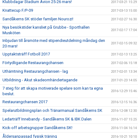
Klubbdagar Stadium Avion 25-26 mars!
2017-03-21 15:29
Knattecup F/P-09
2017-03-13 15:00
Sandåkerns SK stöder familjen Nourozi!
2017-02-27 16:30
Nya besökstider kansliet på Grubbe - Sporthallen
2017-02-17 17:04
Musköten
Inbjudan till årsmöte med stipendieutdelning måndag den
2017-02-15 09:32
20 mars!
Upptaktsträff Fotboll 2017
2017-02-13 13:25
Förtydligande Restaurangchansen
2017-02-06 15:18
Uthämtning Restaurangchansen - lag
2017-02-01 13:34
Utbildning - Akut skadeomhändertagande
2017-01-23 14:05
7 steg för att skapa motiverade spelare som kan ta egna
2016-12-29 15:46
beslut.
Restaurangchansen 2017
2016-12-15 16:36
Spelarutbildningsplan och Tränarmanual Sandåkerns SK
2016-12-08 12:30
Ledarträff Innebandy - Sandåkerns SK & IBK Dalen
2016-11-07 15:25
Kick-off arbetsgrupper Sandåkerns SK!
2016-11-04 16:14
Åldersanpassad fysisk träning
2016-10-21 10:10