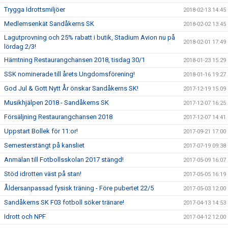
Trygga Idrottsmiljöer
2018-02-13 14:45
Medlemsenkät Sandåkerns SK
2018-02-02 13:45
Lagutprovning och 25% rabatt i butik, Stadium Avion nu på
2018-02-01 17:49
lördag 2/3!
Hämtning Restaurangchansen 2018, tisdag 30/1
2018-01-23 15:29
SSK nominerade till årets Ungdomsförening!
2018-01-16 19:27
God Jul & Gott Nytt År önskar Sandåkerns SK!
2017-12-19 15:09
Musikhjälpen 2018 - Sandåkerns SK
2017-12-07 16:25
Försäljning Restaurangchansen 2018
2017-12-07 14:41
Uppstart Bollek för 11:or!
2017-09-21 17:00
Semesterstängt på kansliet
2017-07-19 09:38
Anmälan till Fotbollsskolan 2017 stängd!
2017-05-09 16:07
Stöd idrotten väst på stan!
2017-05-05 16:19
Åldersanpassad fysisk träning - Före pubertet 22/5
2017-05-03 12:00
Sandåkerns SK F03 fotboll söker tränare!
2017-04-13 14:53
Idrott och NPF
2017-04-12 12:00