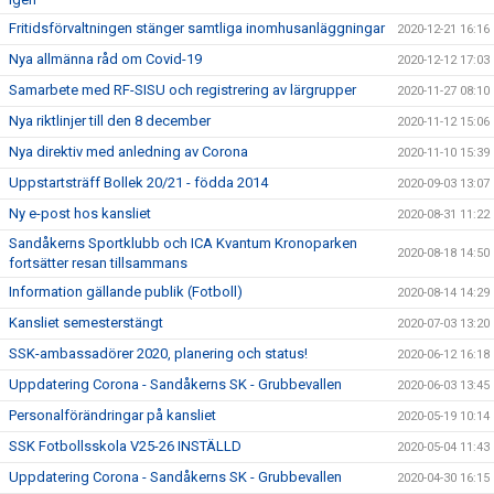
Fritidsförvaltningen stänger samtliga inomhusanläggningar
2020-12-21 16:16
Nya allmänna råd om Covid-19
2020-12-12 17:03
Samarbete med RF-SISU och registrering av lärgrupper
2020-11-27 08:10
Nya riktlinjer till den 8 december
2020-11-12 15:06
Nya direktiv med anledning av Corona
2020-11-10 15:39
Uppstartsträff Bollek 20/21 - födda 2014
2020-09-03 13:07
Ny e-post hos kansliet
2020-08-31 11:22
Sandåkerns Sportklubb och ICA Kvantum Kronoparken
2020-08-18 14:50
fortsätter resan tillsammans
Information gällande publik (Fotboll)
2020-08-14 14:29
Kansliet semesterstängt
2020-07-03 13:20
SSK-ambassadörer 2020, planering och status!
2020-06-12 16:18
Uppdatering Corona - Sandåkerns SK - Grubbevallen
2020-06-03 13:45
Personalförändringar på kansliet
2020-05-19 10:14
SSK Fotbollsskola V25-26 INSTÄLLD
2020-05-04 11:43
Uppdatering Corona - Sandåkerns SK - Grubbevallen
2020-04-30 16:15