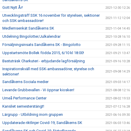
Gott Nytt År!
2021-12-30 12:26
Utvecklingsträff SSK 16 november för styrelsen, sektioner
2021-11-12 12:04
och SSK-ambassadörer!
Medlemsenkät Sandåkerns SK
2021-11-04 14:45
Utdelning Bingolotter/Julkalendrar
2021-10-28 16:10
Försäljningsinsats Sandåkerns SK - Bingolotto
2021-09-28 11:15
Uppstartsmöte Bollek födda 2015, 6/10 kl 18:00!
2021-09-21 13:47
Bastuträsk Charkuteri - erbjudande lagförsäljning
2021-09-16 10:28
Inspirationskväll med SSK-ambassadörer, styrelse och
2021-09-08 14:29
sektioner!
Sandåkerns Sociala medier
2021-09-03 14:17
Levande Grubbevallen - Vi öppnar kiosken!
2021-08-08 12:16
Umeå Performance Center
2021-08-02 19:53
Kansliet semesterstängt!
2021-07-12 16:28
Lärgrupp - Utbildning inom gruppen
2021-06-16 09:30
Uppdaterade riktlinjer Covid-19, Sandåkerns SK
2021-06-03 13:46
Sandåkerns SK och Covid-19, förtydligande.