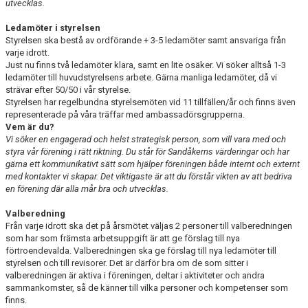
utvecklas.
Ledamöter i styrelsen
Styrelsen ska bestå av ordförande + 3-5 ledamöter samt ansvariga från
varje idrott.
Just nu finns två ledamöter klara, samt en lite osäker. Vi söker alltså 1-3
ledamöter till huvudstyrelsens arbete. Gärna manliga ledamöter, då vi
strävar efter 50/50 i vår styrelse.
Styrelsen har regelbundna styrelsemöten vid 11 tillfällen/år och finns även
representerade på våra träffar med ambassadörsgrupperna.
Vem är du?
Vi söker en engagerad och helst strategisk person, som vill vara med och
styra vår förening i rätt riktning. Du står för Sandåkerns värderingar och har
gärna ett kommunikativt sätt som hjälper föreningen både internt och externt
med kontakter vi skapar. Det viktigaste är att du förstår vikten av att bedriva
en förening där alla mår bra och utvecklas.
Valberedning
Från varje idrott ska det på årsmötet väljas 2 personer till valberedningen
som har som främsta arbetsuppgift är att ge förslag till nya
förtroendevalda. Valberedningen ska ge förslag till nya ledamöter till
styrelsen och till revisorer. Det är därför bra om de som sitter i
valberedningen är aktiva i föreningen, deltar i aktiviteter och andra
sammankomster, så de känner till vilka personer och kompetenser som
finns.