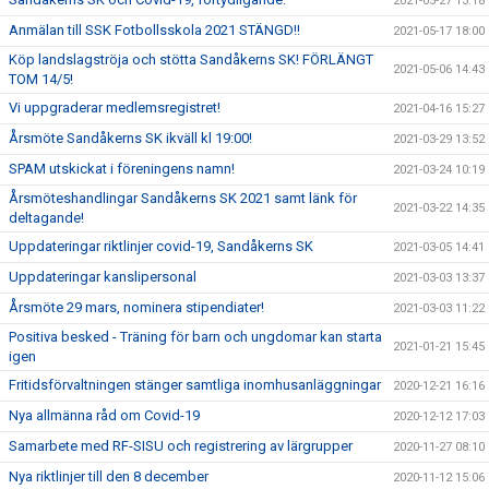
2021-05-27 13:18
Anmälan till SSK Fotbollsskola 2021 STÄNGD!!
2021-05-17 18:00
Köp landslagströja och stötta Sandåkerns SK! FÖRLÄNGT
2021-05-06 14:43
TOM 14/5!
Vi uppgraderar medlemsregistret!
2021-04-16 15:27
Årsmöte Sandåkerns SK ikväll kl 19:00!
2021-03-29 13:52
SPAM utskickat i föreningens namn!
2021-03-24 10:19
Årsmöteshandlingar Sandåkerns SK 2021 samt länk för
2021-03-22 14:35
deltagande!
Uppdateringar riktlinjer covid-19, Sandåkerns SK
2021-03-05 14:41
Uppdateringar kanslipersonal
2021-03-03 13:37
Årsmöte 29 mars, nominera stipendiater!
2021-03-03 11:22
Positiva besked - Träning för barn och ungdomar kan starta
2021-01-21 15:45
igen
Fritidsförvaltningen stänger samtliga inomhusanläggningar
2020-12-21 16:16
Nya allmänna råd om Covid-19
2020-12-12 17:03
Samarbete med RF-SISU och registrering av lärgrupper
2020-11-27 08:10
Nya riktlinjer till den 8 december
2020-11-12 15:06