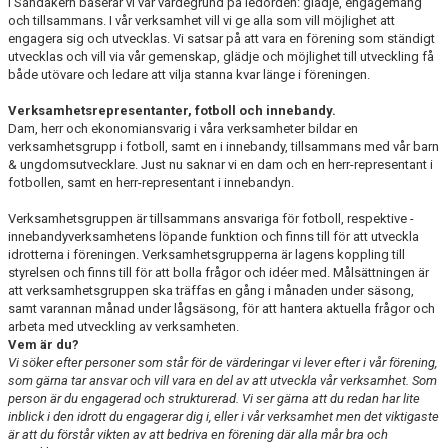
I Sandåkern baserar vi vår värdegrund på ledorden: glädje, engagemang
och tillsammans. I vår verksamhet vill vi ge alla som vill möjlighet att
engagera sig och utvecklas. Vi satsar på att vara en förening som ständigt
utvecklas och vill via vår gemenskap, glädje och möjlighet till utveckling få
både utövare och ledare att vilja stanna kvar länge i föreningen.
Verksamhetsrepresentanter, fotboll och innebandy.
Dam, herr och ekonomiansvarig i våra verksamheter bildar en
verksamhetsgrupp i fotboll, samt en i innebandy, tillsammans med vår barn
& ungdomsutvecklare. Just nu saknar vi en dam och en herr-representant i
fotbollen, samt en herr-representant i innebandyn.
Verksamhetsgruppen är tillsammans ansvariga för fotboll, respektive -
innebandyverksamhetens löpande funktion och finns till för att utveckla
idrotterna i föreningen. Verksamhetsgrupperna är lagens koppling till
styrelsen och finns till för att bolla frågor och idéer med. Målsättningen är
att verksamhetsgruppen ska träffas en gång i månaden under säsong,
samt varannan månad under lågsäsong, för att hantera aktuella frågor och
arbeta med utveckling av verksamheten.
Vem är du?
Vi söker efter personer som står för de värderingar vi lever efter i vår förening,
som gärna tar ansvar och vill vara en del av att utveckla vår verksamhet. Som
person är du engagerad och strukturerad. Vi ser gärna att du redan har lite
inblick i den idrott du engagerar dig i, eller i vår verksamhet men det viktigaste
är att du förstår vikten av att bedriva en förening där alla mår bra och