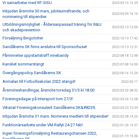
Vi samarbetar med RF-SISU
2023-03-15 15:29
Inbjudan årsmöte 30 mars, jubileumsfirande, och
2023-03-09 16:10
nominering till stipendier.
Utbildningsmöjlighet - Åldersanpassad träning för B&U
2023-02-13 12:00
och skadeprevention
Försäljning Bingolotter
2022-10-13 17:42
Sandåkerns SK finns anslutna till Sponsorhuset
2022-10-13 12:31
Påminnelse uppstartsträff innebandy
2022-08-18 12:48
Kansliet sommarstängt
2022-07-08 16:00
Övergångspolicy Sandåkerns SK
2022-06-16 15:24
Anmälan till Fotbollsskolan 2022 stängd!
2022-05-17
Årsmöteshandlingar, årsmöte torsdag 31/3 kl 18:00
2022-03-25 08:32
Föreningsdagar på Intersport tom 27/3!
2022-03-24 12:08
Vikariat Föreningskonsulent Sandåkerns SK&#8239;
2022-03-23 10:39
Inbjudan årsmöte 31 mars. Nominera medlem till stipendier!
2022-02-28 14:25
Funktionärsarbete under VM-Rallyt 24-27 feb!
2022-01-24 14:57
Ingen föreningsförsäljning Restaurangchansen 2022,
2022-01-19 15:36
Sandåkerns SK