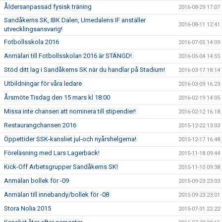
Åldersanpassad fysisk träning
2016-08-29 17:07
Sandåkerns SK, IBK Dalen, Umedalens IF anställer
2016-08-11 12:41
utvecklingsansvarig!
Fotbollsskola 2016
2016-07-05 14:09
Anmälan till Fotbollsskolan 2016 är STÄNGD!
2016-05-04 14:55
Stöd ditt lag i Sandåkerns SK när du handlar på Stadium!
2016-03-17 18:14
Utbildningar för våra ledare
2016-03-09 16:23
Årsmöte Tisdag den 15 mars kl 18:00
2016-02-19 14:05
Missa inte chansen att nominera till stipendier!
2016-02-12 16:18
Restaurangchansen 2016
2015-12-22 13:03
Öppettider SSK-kansliet jul-och nyårshelgerna!
2015-12-17 16:48
Föreläsning med Lars Lagerbäck!
2015-11-18 09:44
Kick-Off Arbetsgrupper Sandåkerns SK!
2015-11-10 09:38
Anmälan bollek för -09
2015-09-23 23:03
Anmälan till innebandy/bollek för -08
2015-09-23 23:01
Stora Nolia 2015
2015-07-31 22:22