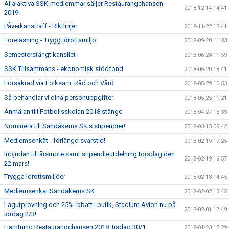
Alla aktiva SSK-medlemmar säljer Restaurangchansen
2018-12-14 14:41
2019!
Påverkansträff - Riktlinjer
2018-11-22 13:41
Föreläsning - Trygg idrottsmiljö
2018-09-20 11:33
Semesterstängt kansliet
2018-06-28 11:59
SSK Tillsammans - ekonomisk stödfond
2018-06-20 18:41
Försäkrad via Folksam, Råd och Vård
2018-05-29 10:53
Så behandlar vi dina personuppgifter
2018-05-25 11:21
Anmälan till Fotbollsskolan 2018 stängd
2018-04-27 15:33
Nominera till Sandåkerns SK:s stipendier!
2018-03-13 09:42
Medlemsenkät - förlängd svarstid!
2018-02-19 17:25
Inbjudan till årsmöte samt stipendieutdelning torsdag den
2018-02-19 16:57
22 mars!
Trygga Idrottsmiljöer
2018-02-13 14:45
Medlemsenkät Sandåkerns SK
2018-02-02 13:45
Lagutprovning och 25% rabatt i butik, Stadium Avion nu på
2018-02-01 17:49
lördag 2/3!
Hämtning Restaurangchansen 2018, tisdag 30/1
2018-01-23 15:29