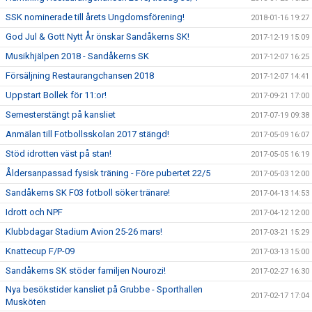
SSK nominerade till årets Ungdomsförening!
2018-01-16 19:27
God Jul & Gott Nytt År önskar Sandåkerns SK!
2017-12-19 15:09
Musikhjälpen 2018 - Sandåkerns SK
2017-12-07 16:25
Försäljning Restaurangchansen 2018
2017-12-07 14:41
Uppstart Bollek för 11:or!
2017-09-21 17:00
Semesterstängt på kansliet
2017-07-19 09:38
Anmälan till Fotbollsskolan 2017 stängd!
2017-05-09 16:07
Stöd idrotten väst på stan!
2017-05-05 16:19
Åldersanpassad fysisk träning - Före pubertet 22/5
2017-05-03 12:00
Sandåkerns SK F03 fotboll söker tränare!
2017-04-13 14:53
Idrott och NPF
2017-04-12 12:00
Klubbdagar Stadium Avion 25-26 mars!
2017-03-21 15:29
Knattecup F/P-09
2017-03-13 15:00
Sandåkerns SK stöder familjen Nourozi!
2017-02-27 16:30
Nya besökstider kansliet på Grubbe - Sporthallen
2017-02-17 17:04
Musköten