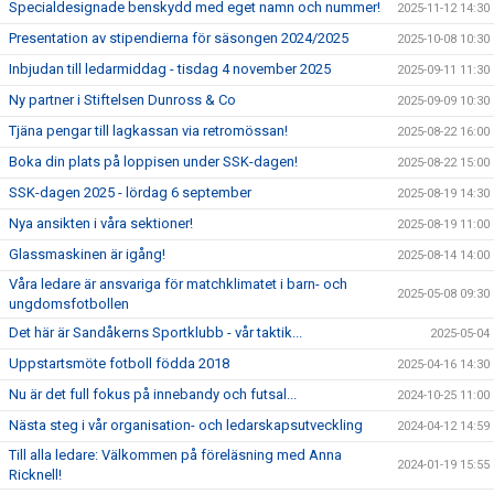
Specialdesignade benskydd med eget namn och nummer!
2025-11-12 14:30
Presentation av stipendierna för säsongen 2024/2025
2025-10-08 10:30
Inbjudan till ledarmiddag - tisdag 4 november 2025
2025-09-11 11:30
Ny partner i Stiftelsen Dunross & Co
2025-09-09 10:30
Tjäna pengar till lagkassan via retromössan!
2025-08-22 16:00
Boka din plats på loppisen under SSK-dagen!
2025-08-22 15:00
SSK-dagen 2025 - lördag 6 september
2025-08-19 14:30
Nya ansikten i våra sektioner!
2025-08-19 11:00
Glassmaskinen är igång!
2025-08-14 14:00
Våra ledare är ansvariga för matchklimatet i barn- och
2025-05-08 09:30
ungdomsfotbollen
Det här är Sandåkerns Sportklubb - vår taktik...
2025-05-04
Uppstartsmöte fotboll födda 2018
2025-04-16 14:30
Nu är det full fokus på innebandy och futsal...
2024-10-25 11:00
Nästa steg i vår organisation- och ledarskapsutveckling
2024-04-12 14:59
Till alla ledare: Välkommen på föreläsning med Anna
2024-01-19 15:55
Ricknell!