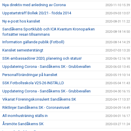
Nya direktiv med anledning av Corona
2020-11-10 15:39
Uppstartsträff Bollek 20/21 - födda 2014
2020-09-03 13:07
Ny e-post hos kansliet
2020-08-31 11:22
Sandåkerns Sportklubb och ICA Kvantum Kronoparken
2020-08-18 14:50
fortsätter resan tillsammans
Information gällande publik (Fotboll)
2020-08-14 14:29
Kansliet semesterstängt
2020-07-03 13:20
SSK-ambassadörer 2020, planering och status!
2020-06-12 16:18
Uppdatering Corona - Sandåkerns SK - Grubbevallen
2020-06-03 13:45
Personalförändringar på kansliet
2020-05-19 10:14
SSK Fotbollsskola V25-26 INSTÄLLD
2020-05-04 11:43
Uppdatering Corona - Sandåkerns SK - Grubbevallen
2020-04-30 16:15
Vikariat Föreningskonsulent Sandåkerns SK
2020-04-17 13:37
Riktlinjer Sandåkerns SK - Coronaviruset
2020-04-09 14:49
All inomhusträning ställs in
2020-04-01 16:17
Årsmöte Sandåkerns SK
2020-03-27 11:24