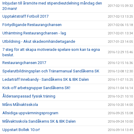
Inbjudan till årsmöte med stipendieutdelning måndag den
2017-02-15 09:32
20 mars!
Upptaktsträff Fotboll 2017
2017-02-13 13:25
Förtydligande Restaurangchansen
2017-02-06 15:18
Uthämtning Restaurangchansen - lag
2017-02-01 13:34
Utbildning - Akut skadeomhändertagande
2017-01-23 14:05
7 steg för att skapa motiverade spelare som kan ta egna
2016-12-29 15:46
beslut.
Restaurangchansen 2017
2016-12-15 16:36
Spelarutbildningsplan och Tränarmanual Sandåkerns SK
2016-12-08 12:30
Ledarträff Innebandy - Sandåkerns SK & IBK Dalen
2016-11-07 15:25
Kick-off arbetsgrupper Sandåkerns SK!
2016-11-04 16:14
Åldersanpassad fysisk träning
2016-10-21 10:10
Måns Målvaktsskola
2016-10-20 14:00
Allsidiga uppvärmningsprogram
2016-09-25 15:08
Målvaktsskola Sandåkerns SK & IBK Dalen
2016-09-24 10:00
Uppstart Bollek 10:or!
2016-09-14 13:49