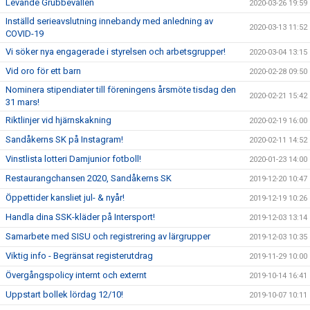
Levande Grubbevallen
2020-03-26 19:59
Inställd serieavslutning innebandy med anledning av
2020-03-13 11:52
COVID-19
Vi söker nya engagerade i styrelsen och arbetsgrupper!
2020-03-04 13:15
Vid oro för ett barn
2020-02-28 09:50
Nominera stipendiater till föreningens årsmöte tisdag den
2020-02-21 15:42
31 mars!
Riktlinjer vid hjärnskakning
2020-02-19 16:00
Sandåkerns SK på Instagram!
2020-02-11 14:52
Vinstlista lotteri Damjunior fotboll!
2020-01-23 14:00
Restaurangchansen 2020, Sandåkerns SK
2019-12-20 10:47
Öppettider kansliet jul- & nyår!
2019-12-19 10:26
Handla dina SSK-kläder på Intersport!
2019-12-03 13:14
Samarbete med SISU och registrering av lärgrupper
2019-12-03 10:35
Viktig info - Begränsat registerutdrag
2019-11-29 10:00
Övergångspolicy internt och externt
2019-10-14 16:41
Uppstart bollek lördag 12/10!
2019-10-07 10:11