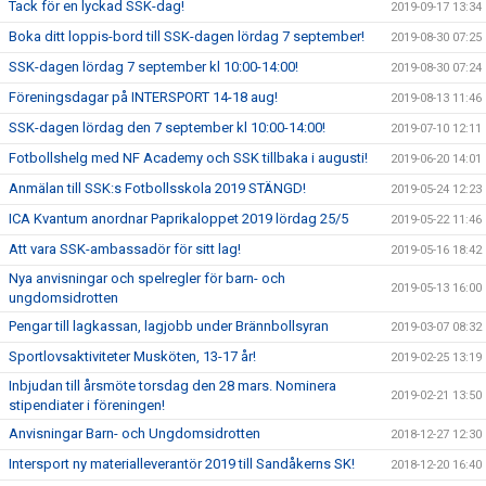
Tack för en lyckad SSK-dag!
2019-09-17 13:34
Boka ditt loppis-bord till SSK-dagen lördag 7 september!
2019-08-30 07:25
SSK-dagen lördag 7 september kl 10:00-14:00!
2019-08-30 07:24
Föreningsdagar på INTERSPORT 14-18 aug!
2019-08-13 11:46
SSK-dagen lördag den 7 september kl 10:00-14:00!
2019-07-10 12:11
Fotbollshelg med NF Academy och SSK tillbaka i augusti!
2019-06-20 14:01
Anmälan till SSK:s Fotbollsskola 2019 STÄNGD!
2019-05-24 12:23
ICA Kvantum anordnar Paprikaloppet 2019 lördag 25/5
2019-05-22 11:46
Att vara SSK-ambassadör för sitt lag!
2019-05-16 18:42
Nya anvisningar och spelregler för barn- och
2019-05-13 16:00
ungdomsidrotten
Pengar till lagkassan, lagjobb under Brännbollsyran
2019-03-07 08:32
Sportlovsaktiviteter Musköten, 13-17 år!
2019-02-25 13:19
Inbjudan till årsmöte torsdag den 28 mars. Nominera
2019-02-21 13:50
stipendiater i föreningen!
Anvisningar Barn- och Ungdomsidrotten
2018-12-27 12:30
Intersport ny materialleverantör 2019 till Sandåkerns SK!
2018-12-20 16:40