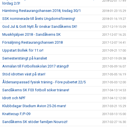
2018-02-01 17:49
lördag 2/3!
Hämtning Restaurangchansen 2018, tisdag 30/1
2018-01-23 15:29
SSK nominerade till årets Ungdomsförening!
2018-01-16 19:27
God Jul & Gott Nytt År önskar Sandåkerns SK!
2017-12-19 15:09
Musikhjälpen 2018 - Sandåkerns SK
2017-12-07 16:25
Försäljning Restaurangchansen 2018
2017-12-07 14:41
Uppstart Bollek för 11:or!
2017-09-21 17:00
Semesterstängt på kansliet
2017-07-19 09:38
Anmälan till Fotbollsskolan 2017 stängd!
2017-05-09 16:07
Stöd idrotten väst på stan!
2017-05-05 16:19
Åldersanpassad fysisk träning - Före pubertet 22/5
2017-05-03 12:00
Sandåkerns SK F03 fotboll söker tränare!
2017-04-13 14:53
Idrott och NPF
2017-04-12 12:00
Klubbdagar Stadium Avion 25-26 mars!
2017-03-21 15:29
Knattecup F/P-09
2017-03-13 15:00
Sandåkerns SK stöder familjen Nourozi!
2017-02-27 16:30