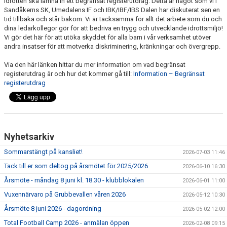
idrotten ska lämna in ett begränsat registerutdrag. Detta är något som vi i
SCHEMA ALLA LAG
Sandåkerns SK, Umedalens IF och IBK/IBF/IBS Dalen har diskuterat sen en
tid tillbaka och står bakom. Vi är tacksamma för allt det arbete som du och
dina ledarkollegor gör för att bedriva en trygg och utvecklande idrottsmiljö!
KONTAKT
Vi gör det här för att utöka skyddet för alla barn i vår verksamhet utöver
andra insatser för att motverka diskriminering, kränkningar och övergrepp.
Via den här länken hittar du mer information om vad begränsat
registerutdrag är och hur det kommer gå till:
Information – Begränsat
registerutdrag
Nyhetsarkiv
Sommarstängt på kansliet!
2026-07-03 11:46
Tack till er som deltog på årsmötet för 2025/2026
2026-06-10 16:30
Årsmöte - måndag 8 juni kl. 18.30 - klubblokalen
2026-06-01 11:00
Vuxennärvaro på Grubbevallen våren 2026
2026-05-12 10:30
Årsmöte 8 juni 2026 - dagordning
2026-05-02 12:00
Total Football Camp 2026 - anmälan öppen
2026-02-08 09:15