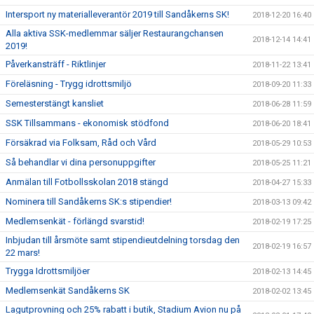
Intersport ny materialleverantör 2019 till Sandåkerns SK!
2018-12-20 16:40
Alla aktiva SSK-medlemmar säljer Restaurangchansen
2018-12-14 14:41
2019!
Påverkansträff - Riktlinjer
2018-11-22 13:41
Föreläsning - Trygg idrottsmiljö
2018-09-20 11:33
Semesterstängt kansliet
2018-06-28 11:59
SSK Tillsammans - ekonomisk stödfond
2018-06-20 18:41
Försäkrad via Folksam, Råd och Vård
2018-05-29 10:53
Så behandlar vi dina personuppgifter
2018-05-25 11:21
Anmälan till Fotbollsskolan 2018 stängd
2018-04-27 15:33
Nominera till Sandåkerns SK:s stipendier!
2018-03-13 09:42
Medlemsenkät - förlängd svarstid!
2018-02-19 17:25
Inbjudan till årsmöte samt stipendieutdelning torsdag den
2018-02-19 16:57
22 mars!
Trygga Idrottsmiljöer
2018-02-13 14:45
Medlemsenkät Sandåkerns SK
2018-02-02 13:45
Lagutprovning och 25% rabatt i butik, Stadium Avion nu på