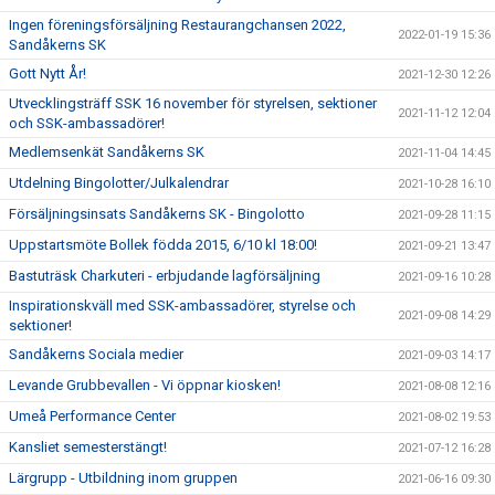
Ingen föreningsförsäljning Restaurangchansen 2022,
2022-01-19 15:36
Sandåkerns SK
Gott Nytt År!
2021-12-30 12:26
Utvecklingsträff SSK 16 november för styrelsen, sektioner
2021-11-12 12:04
och SSK-ambassadörer!
Medlemsenkät Sandåkerns SK
2021-11-04 14:45
Utdelning Bingolotter/Julkalendrar
2021-10-28 16:10
Försäljningsinsats Sandåkerns SK - Bingolotto
2021-09-28 11:15
Uppstartsmöte Bollek födda 2015, 6/10 kl 18:00!
2021-09-21 13:47
Bastuträsk Charkuteri - erbjudande lagförsäljning
2021-09-16 10:28
Inspirationskväll med SSK-ambassadörer, styrelse och
2021-09-08 14:29
sektioner!
Sandåkerns Sociala medier
2021-09-03 14:17
Levande Grubbevallen - Vi öppnar kiosken!
2021-08-08 12:16
Umeå Performance Center
2021-08-02 19:53
Kansliet semesterstängt!
2021-07-12 16:28
Lärgrupp - Utbildning inom gruppen
2021-06-16 09:30