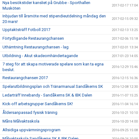
Nya besökstider kansliet på Grubbe - Sporthallen
2017-02-17 17:04
Musköten
Inbjudan till årsmöte med stipendieutdelning måndag den
2017-02-15 09:32
20 mars!
Upptaktsträff Fotboll 2017
2017-02-13 13:25
Förtydligande Restaurangchansen
2017-02-06 15:18
Uthämtning Restaurangchansen - lag
2017-02-01 13:34
Utbildning - Akut skadeomhändertagande
2017-01-23 14:05
7 steg för att skapa motiverade spelare som kan ta egna
2016-12-29 15:46
beslut.
Restaurangchansen 2017
2016-12-15 16:36
Spelarutbildningsplan och Tränarmanual Sandåkerns SK
2016-12-08 12:30
Ledarträff Innebandy - Sandåkerns SK & IBK Dalen
2016-11-07 15:25
Kick-off arbetsgrupper Sandåkerns SK!
2016-11-04 16:14
Åldersanpassad fysisk träning
2016-10-21 10:10
Måns Målvaktsskola
2016-10-20 14:00
Allsidiga uppvärmningsprogram
2016-09-25 15:08
Målvaktsskola Sandåkerns SK & IBK Dalen
2016-09-24 10:00