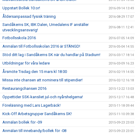
Uppstart Bollek 10:or!
2016-09-14 13:49
Åldersanpassad fysisk träning
2016-08-29 17:07
Sandåkerns SK, IBK Dalen, Umedalens IF anställer
2016-08-11 12:41
utvecklingsansvarig!
Fotbollsskola 2016
2016-07-05 14:09
Anmälan till Fotbollsskolan 2016 är STÄNGD!
2016-05-04 14:55
Stöd ditt lag i Sandåkerns SK när du handlar på Stadium!
2016-03-17 18:14
Utbildningar för våra ledare
2016-03-09 16:23
Årsmöte Tisdag den 15 mars kl 18:00
2016-02-19 14:05
Missa inte chansen att nominera till stipendier!
2016-02-12 16:18
Restaurangchansen 2016
2015-12-22 13:03
Öppettider SSK-kansliet jul-och nyårshelgerna!
2015-12-17 16:48
Föreläsning med Lars Lagerbäck!
2015-11-18 09:44
Kick-Off Arbetsgrupper Sandåkerns SK!
2015-11-10 09:38
Anmälan bollek för -09
2015-09-23 23:03
Anmälan till innebandy/bollek för -08
2015-09-23 23:01