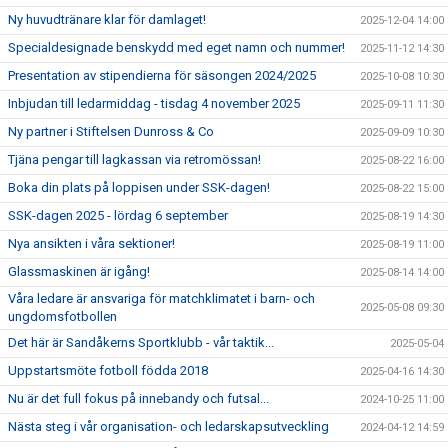
Ny huvudtränare klar för damlaget!
2025-12-04 14:00
Specialdesignade benskydd med eget namn och nummer!
2025-11-12 14:30
Presentation av stipendierna för säsongen 2024/2025
2025-10-08 10:30
Inbjudan till ledarmiddag - tisdag 4 november 2025
2025-09-11 11:30
Ny partner i Stiftelsen Dunross & Co
2025-09-09 10:30
Tjäna pengar till lagkassan via retromössan!
2025-08-22 16:00
Boka din plats på loppisen under SSK-dagen!
2025-08-22 15:00
SSK-dagen 2025 - lördag 6 september
2025-08-19 14:30
Nya ansikten i våra sektioner!
2025-08-19 11:00
Glassmaskinen är igång!
2025-08-14 14:00
Våra ledare är ansvariga för matchklimatet i barn- och
2025-05-08 09:30
ungdomsfotbollen
Det här är Sandåkerns Sportklubb - vår taktik...
2025-05-04
Uppstartsmöte fotboll födda 2018
2025-04-16 14:30
Nu är det full fokus på innebandy och futsal...
2024-10-25 11:00
Nästa steg i vår organisation- och ledarskapsutveckling
2024-04-12 14:59