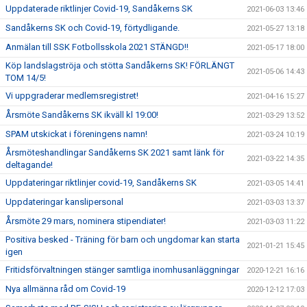
Uppdaterade riktlinjer Covid-19, Sandåkerns SK
2021-06-03 13:46
Sandåkerns SK och Covid-19, förtydligande.
2021-05-27 13:18
Anmälan till SSK Fotbollsskola 2021 STÄNGD!!
2021-05-17 18:00
Köp landslagströja och stötta Sandåkerns SK! FÖRLÄNGT
2021-05-06 14:43
TOM 14/5!
Vi uppgraderar medlemsregistret!
2021-04-16 15:27
Årsmöte Sandåkerns SK ikväll kl 19:00!
2021-03-29 13:52
SPAM utskickat i föreningens namn!
2021-03-24 10:19
Årsmöteshandlingar Sandåkerns SK 2021 samt länk för
2021-03-22 14:35
deltagande!
Uppdateringar riktlinjer covid-19, Sandåkerns SK
2021-03-05 14:41
Uppdateringar kanslipersonal
2021-03-03 13:37
Årsmöte 29 mars, nominera stipendiater!
2021-03-03 11:22
Positiva besked - Träning för barn och ungdomar kan starta
2021-01-21 15:45
igen
Fritidsförvaltningen stänger samtliga inomhusanläggningar
2020-12-21 16:16
Nya allmänna råd om Covid-19
2020-12-12 17:03