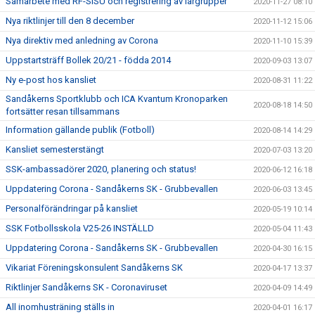
Samarbete med RF-SISU och registrering av lärgrupper
2020-11-27 08:10
Nya riktlinjer till den 8 december
2020-11-12 15:06
Nya direktiv med anledning av Corona
2020-11-10 15:39
Uppstartsträff Bollek 20/21 - födda 2014
2020-09-03 13:07
Ny e-post hos kansliet
2020-08-31 11:22
Sandåkerns Sportklubb och ICA Kvantum Kronoparken
2020-08-18 14:50
fortsätter resan tillsammans
Information gällande publik (Fotboll)
2020-08-14 14:29
Kansliet semesterstängt
2020-07-03 13:20
SSK-ambassadörer 2020, planering och status!
2020-06-12 16:18
Uppdatering Corona - Sandåkerns SK - Grubbevallen
2020-06-03 13:45
Personalförändringar på kansliet
2020-05-19 10:14
SSK Fotbollsskola V25-26 INSTÄLLD
2020-05-04 11:43
Uppdatering Corona - Sandåkerns SK - Grubbevallen
2020-04-30 16:15
Vikariat Föreningskonsulent Sandåkerns SK
2020-04-17 13:37
Riktlinjer Sandåkerns SK - Coronaviruset
2020-04-09 14:49
All inomhusträning ställs in
2020-04-01 16:17