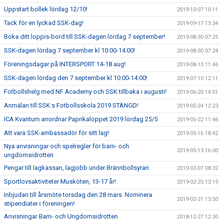
Uppstart bollek lördag 12/10!
2019-10-07 10:11
Tack för en lyckad SSK-dag!
2019-09-17 13:34
Boka ditt loppis-bord till SSK-dagen lördag 7 september!
2019-08-30 07:25
SSK-dagen lördag 7 september kl 10:00-14:00!
2019-08-30 07:24
Föreningsdagar på INTERSPORT 14-18 aug!
2019-08-13 11:46
SSK-dagen lördag den 7 september kl 10:00-14:00!
2019-07-10 12:11
Fotbollshelg med NF Academy och SSK tillbaka i augusti!
2019-06-20 14:01
Anmälan till SSK:s Fotbollsskola 2019 STÄNGD!
2019-05-24 12:23
ICA Kvantum anordnar Paprikaloppet 2019 lördag 25/5
2019-05-22 11:46
Att vara SSK-ambassadör för sitt lag!
2019-05-16 18:42
Nya anvisningar och spelregler för barn- och
2019-05-13 16:00
ungdomsidrotten
Pengar till lagkassan, lagjobb under Brännbollsyran
2019-03-07 08:32
Sportlovsaktiviteter Musköten, 13-17 år!
2019-02-25 13:19
Inbjudan till årsmöte torsdag den 28 mars. Nominera
2019-02-21 13:50
stipendiater i föreningen!
Anvisningar Barn- och Ungdomsidrotten
2018-12-27 12:30