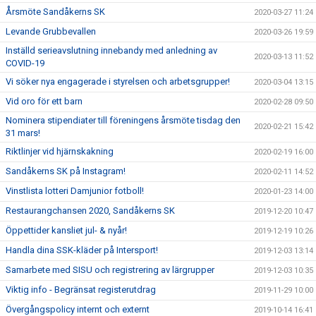
Årsmöte Sandåkerns SK
2020-03-27 11:24
Levande Grubbevallen
2020-03-26 19:59
Inställd serieavslutning innebandy med anledning av
2020-03-13 11:52
COVID-19
Vi söker nya engagerade i styrelsen och arbetsgrupper!
2020-03-04 13:15
Vid oro för ett barn
2020-02-28 09:50
Nominera stipendiater till föreningens årsmöte tisdag den
2020-02-21 15:42
31 mars!
Riktlinjer vid hjärnskakning
2020-02-19 16:00
Sandåkerns SK på Instagram!
2020-02-11 14:52
Vinstlista lotteri Damjunior fotboll!
2020-01-23 14:00
Restaurangchansen 2020, Sandåkerns SK
2019-12-20 10:47
Öppettider kansliet jul- & nyår!
2019-12-19 10:26
Handla dina SSK-kläder på Intersport!
2019-12-03 13:14
Samarbete med SISU och registrering av lärgrupper
2019-12-03 10:35
Viktig info - Begränsat registerutdrag
2019-11-29 10:00
Övergångspolicy internt och externt
2019-10-14 16:41