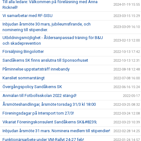
Till alla ledare: Välkommen på föreläsning med Anna
2024-01-19 15:55
Ricknell!
Vi samarbetar med RF-SISU
2023-03-15 15:29
Inbjudan årsmöte 30 mars, jubileumsfirande, och
2023-03-09 16:10
nominering till stipendier.
Utbildningsmöjlighet - Åldersanpassad träning för B&U
2023-02-13 12:00
och skadeprevention
Försäljning Bingolotter
2022-10-13 17:42
Sandåkerns SK finns anslutna till Sponsorhuset
2022-10-13 12:31
Påminnelse uppstartsträff innebandy
2022-08-18 12:48
Kansliet sommarstängt
2022-07-08 16:00
Övergångspolicy Sandåkerns SK
2022-06-16 15:24
Anmälan till Fotbollsskolan 2022 stängd!
2022-05-17
Årsmöteshandlingar, årsmöte torsdag 31/3 kl 18:00
2022-03-25 08:32
Föreningsdagar på Intersport tom 27/3!
2022-03-24 12:08
Vikariat Föreningskonsulent Sandåkerns SK&#8239;
2022-03-23 10:39
Inbjudan årsmöte 31 mars. Nominera medlem till stipendier!
2022-02-28 14:25
Funktionärsarbete under VM-Rallyt 24-27 feb!
2022-01-24 14:57