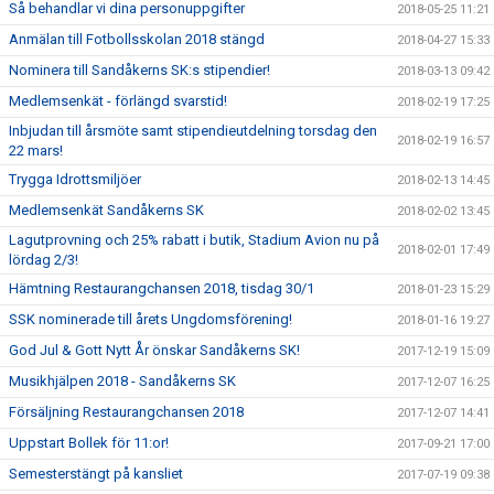
Så behandlar vi dina personuppgifter
2018-05-25 11:21
Anmälan till Fotbollsskolan 2018 stängd
2018-04-27 15:33
Nominera till Sandåkerns SK:s stipendier!
2018-03-13 09:42
Medlemsenkät - förlängd svarstid!
2018-02-19 17:25
Inbjudan till årsmöte samt stipendieutdelning torsdag den
2018-02-19 16:57
22 mars!
Trygga Idrottsmiljöer
2018-02-13 14:45
Medlemsenkät Sandåkerns SK
2018-02-02 13:45
Lagutprovning och 25% rabatt i butik, Stadium Avion nu på
2018-02-01 17:49
lördag 2/3!
Hämtning Restaurangchansen 2018, tisdag 30/1
2018-01-23 15:29
SSK nominerade till årets Ungdomsförening!
2018-01-16 19:27
God Jul & Gott Nytt År önskar Sandåkerns SK!
2017-12-19 15:09
Musikhjälpen 2018 - Sandåkerns SK
2017-12-07 16:25
Försäljning Restaurangchansen 2018
2017-12-07 14:41
Uppstart Bollek för 11:or!
2017-09-21 17:00
Semesterstängt på kansliet
2017-07-19 09:38