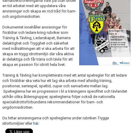
samarbetsföreningarna Väst på Stan under
SCHEMA ALLA LAG
en tid arbetat med att uppdatera våra
anvisningar och skapa en röd tråd för barn-
och ungdomsidrotten.
KONTAKT
Dokumentet innehåller anvisningar för
föräldrar och ledare kring rubriker som
Träning & Tävling, Ledarskapet, Barnens
delaktighet och Trygghet och säkerhet
med målsättningen att vi ska arbeta för att
skapa en trygg idrottsmiljö där våra aktiva
är delaktiga och får träna och tävla för att
skapa en passion för idrott hela livet.
Träning & Tävling har kompletterats med ett antal spelregler för att ledare
och föräldrar ska veta hur ett lag ska arbeta med allsidig träning,
positioner, seriespel, speltid, cuper och samarbete mellan lag.
Spelreglerna har en progression i bl.a träningens specifitet och tävlandet
utifrån olika åldersgrupper, spelreglerna följer också de nationella
specialidrottsförbundens rekommendationer för barn- och
ungdomsidrotten.
Du hittar anvisningarna och spelreglerna under rubriken
Trygga
idrottsmiljöer
eller
här
.