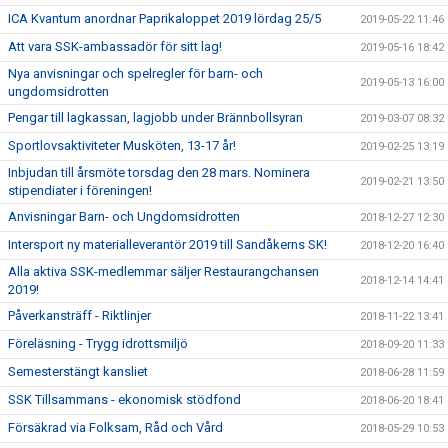
ICA Kvantum anordnar Paprikaloppet 2019 lördag 25/5
2019-05-22 11:46
Att vara SSK-ambassadör för sitt lag!
2019-05-16 18:42
Nya anvisningar och spelregler för barn- och
2019-05-13 16:00
ungdomsidrotten
Pengar till lagkassan, lagjobb under Brännbollsyran
2019-03-07 08:32
Sportlovsaktiviteter Musköten, 13-17 år!
2019-02-25 13:19
Inbjudan till årsmöte torsdag den 28 mars. Nominera
2019-02-21 13:50
stipendiater i föreningen!
Anvisningar Barn- och Ungdomsidrotten
2018-12-27 12:30
Intersport ny materialleverantör 2019 till Sandåkerns SK!
2018-12-20 16:40
Alla aktiva SSK-medlemmar säljer Restaurangchansen
2018-12-14 14:41
2019!
Påverkansträff - Riktlinjer
2018-11-22 13:41
Föreläsning - Trygg idrottsmiljö
2018-09-20 11:33
Semesterstängt kansliet
2018-06-28 11:59
SSK Tillsammans - ekonomisk stödfond
2018-06-20 18:41
Försäkrad via Folksam, Råd och Vård
2018-05-29 10:53