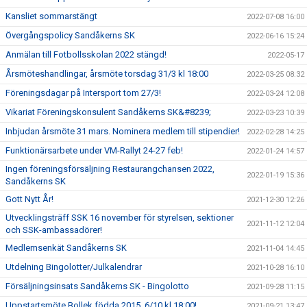
Kansliet sommarstängt
2022-07-08 16:00
Övergångspolicy Sandåkerns SK
2022-06-16 15:24
Anmälan till Fotbollsskolan 2022 stängd!
2022-05-17
Årsmöteshandlingar, årsmöte torsdag 31/3 kl 18:00
2022-03-25 08:32
Föreningsdagar på Intersport tom 27/3!
2022-03-24 12:08
Vikariat Föreningskonsulent Sandåkerns SK&#8239;
2022-03-23 10:39
Inbjudan årsmöte 31 mars. Nominera medlem till stipendier!
2022-02-28 14:25
Funktionärsarbete under VM-Rallyt 24-27 feb!
2022-01-24 14:57
Ingen föreningsförsäljning Restaurangchansen 2022,
2022-01-19 15:36
Sandåkerns SK
Gott Nytt År!
2021-12-30 12:26
Utvecklingsträff SSK 16 november för styrelsen, sektioner
2021-11-12 12:04
och SSK-ambassadörer!
Medlemsenkät Sandåkerns SK
2021-11-04 14:45
Utdelning Bingolotter/Julkalendrar
2021-10-28 16:10
Försäljningsinsats Sandåkerns SK - Bingolotto
2021-09-28 11:15
Uppstartsmöte Bollek födda 2015, 6/10 kl 18:00!
2021-09-21 13:47