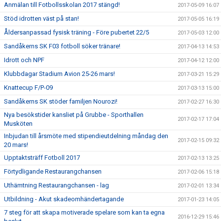
Anmälan till Fotbollsskolan 2017 stängd!
2017-05-09 16:07
Stöd idrotten väst på stan!
2017-05-05 16:19
Åldersanpassad fysisk träning - Före pubertet 22/5
2017-05-03 12:00
Sandåkerns SK F03 fotboll söker tränare!
2017-04-13 14:53
Idrott och NPF
2017-04-12 12:00
Klubbdagar Stadium Avion 25-26 mars!
2017-03-21 15:29
Knattecup F/P-09
2017-03-13 15:00
Sandåkerns SK stöder familjen Nourozi!
2017-02-27 16:30
Nya besökstider kansliet på Grubbe - Sporthallen
2017-02-17 17:04
Musköten
Inbjudan till årsmöte med stipendieutdelning måndag den
2017-02-15 09:32
20 mars!
Upptaktsträff Fotboll 2017
2017-02-13 13:25
Förtydligande Restaurangchansen
2017-02-06 15:18
Uthämtning Restaurangchansen - lag
2017-02-01 13:34
Utbildning - Akut skadeomhändertagande
2017-01-23 14:05
7 steg för att skapa motiverade spelare som kan ta egna
2016-12-29 15:46