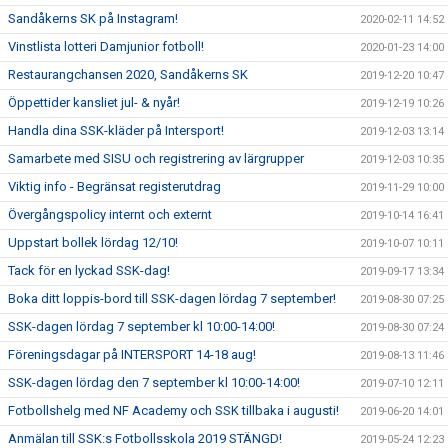
Sandåkerns SK på Instagram!
2020-02-11 14:52
Vinstlista lotteri Damjunior fotboll!
2020-01-23 14:00
Restaurangchansen 2020, Sandåkerns SK
2019-12-20 10:47
Öppettider kansliet jul- & nyår!
2019-12-19 10:26
Handla dina SSK-kläder på Intersport!
2019-12-03 13:14
Samarbete med SISU och registrering av lärgrupper
2019-12-03 10:35
Viktig info - Begränsat registerutdrag
2019-11-29 10:00
Övergångspolicy internt och externt
2019-10-14 16:41
Uppstart bollek lördag 12/10!
2019-10-07 10:11
Tack för en lyckad SSK-dag!
2019-09-17 13:34
Boka ditt loppis-bord till SSK-dagen lördag 7 september!
2019-08-30 07:25
SSK-dagen lördag 7 september kl 10:00-14:00!
2019-08-30 07:24
Föreningsdagar på INTERSPORT 14-18 aug!
2019-08-13 11:46
SSK-dagen lördag den 7 september kl 10:00-14:00!
2019-07-10 12:11
Fotbollshelg med NF Academy och SSK tillbaka i augusti!
2019-06-20 14:01
Anmälan till SSK:s Fotbollsskola 2019 STÄNGD!
2019-05-24 12:23