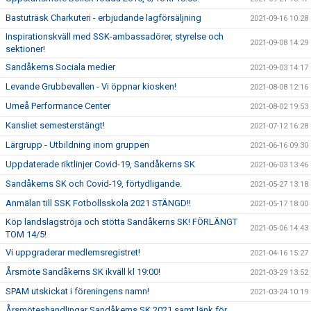
Bastuträsk Charkuteri - erbjudande lagförsäljning
2021-09-16 10:28
Inspirationskväll med SSK-ambassadörer, styrelse och
2021-09-08 14:29
sektioner!
Sandåkerns Sociala medier
2021-09-03 14:17
Levande Grubbevallen - Vi öppnar kiosken!
2021-08-08 12:16
Umeå Performance Center
2021-08-02 19:53
Kansliet semesterstängt!
2021-07-12 16:28
Lärgrupp - Utbildning inom gruppen
2021-06-16 09:30
Uppdaterade riktlinjer Covid-19, Sandåkerns SK
2021-06-03 13:46
Sandåkerns SK och Covid-19, förtydligande.
2021-05-27 13:18
Anmälan till SSK Fotbollsskola 2021 STÄNGD!!
2021-05-17 18:00
Köp landslagströja och stötta Sandåkerns SK! FÖRLÄNGT
2021-05-06 14:43
TOM 14/5!
Vi uppgraderar medlemsregistret!
2021-04-16 15:27
Årsmöte Sandåkerns SK ikväll kl 19:00!
2021-03-29 13:52
SPAM utskickat i föreningens namn!
2021-03-24 10:19
Årsmöteshandlingar Sandåkerns SK 2021 samt länk för