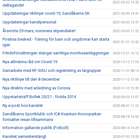
2021-03-22 14:35
deltagande!
Uppdateringar riktlinjer covid-19, Sandåkerns SK
2021-03-05 14:41
Uppdateringar kanslipersonal
2021-03-03 13:37
Årsmöte 29 mars, nominera stipendiater!
2021-03-03 11:22
Positiva besked - Träning för barn och ungdomar kan starta
2021-01-21 15:45
igen
Fritidsförvaltningen stänger samtliga inomhusanläggningar
2020-12-21 16:16
Nya allmänna råd om Covid-19
2020-12-12 17:03
Samarbete med RF-SISU och registrering av lärgrupper
2020-11-27 08:10
Nya riktlinjer till den 8 december
2020-11-12 15:06
Nya direktiv med anledning av Corona
2020-11-10 15:39
Uppstartsträff Bollek 20/21 - födda 2014
2020-09-03 13:07
Ny e-post hos kansliet
2020-08-31 11:22
Sandåkerns Sportklubb och ICA Kvantum Kronoparken
2020-08-18 14:50
fortsätter resan tillsammans
Information gällande publik (Fotboll)
2020-08-14 14:29
Kansliet semesterstängt
2020-07-03 13:20