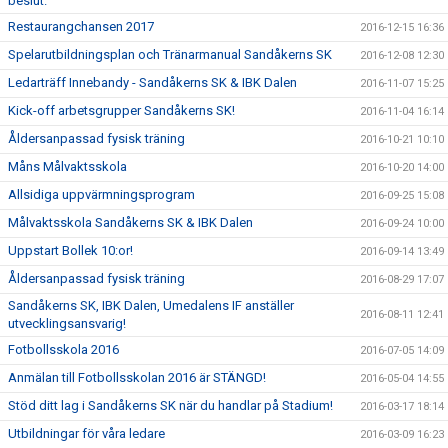
beslut.
Restaurangchansen 2017
2016-12-15 16:36
Spelarutbildningsplan och Tränarmanual Sandåkerns SK
2016-12-08 12:30
Ledarträff Innebandy - Sandåkerns SK & IBK Dalen
2016-11-07 15:25
Kick-off arbetsgrupper Sandåkerns SK!
2016-11-04 16:14
Åldersanpassad fysisk träning
2016-10-21 10:10
Måns Målvaktsskola
2016-10-20 14:00
Allsidiga uppvärmningsprogram
2016-09-25 15:08
Målvaktsskola Sandåkerns SK & IBK Dalen
2016-09-24 10:00
Uppstart Bollek 10:or!
2016-09-14 13:49
Åldersanpassad fysisk träning
2016-08-29 17:07
Sandåkerns SK, IBK Dalen, Umedalens IF anställer
2016-08-11 12:41
utvecklingsansvarig!
Fotbollsskola 2016
2016-07-05 14:09
Anmälan till Fotbollsskolan 2016 är STÄNGD!
2016-05-04 14:55
Stöd ditt lag i Sandåkerns SK när du handlar på Stadium!
2016-03-17 18:14
Utbildningar för våra ledare
2016-03-09 16:23