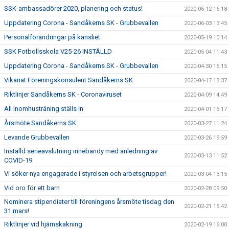
SSK-ambassadörer 2020, planering och status!
2020-06-12 16:18
Uppdatering Corona - Sandåkerns SK - Grubbevallen
2020-06-03 13:45
Personalförändringar på kansliet
2020-05-19 10:14
SSK Fotbollsskola V25-26 INSTÄLLD
2020-05-04 11:43
Uppdatering Corona - Sandåkerns SK - Grubbevallen
2020-04-30 16:15
Vikariat Föreningskonsulent Sandåkerns SK
2020-04-17 13:37
Riktlinjer Sandåkerns SK - Coronaviruset
2020-04-09 14:49
All inomhusträning ställs in
2020-04-01 16:17
Årsmöte Sandåkerns SK
2020-03-27 11:24
Levande Grubbevallen
2020-03-26 19:59
Inställd serieavslutning innebandy med anledning av
2020-03-13 11:52
COVID-19
Vi söker nya engagerade i styrelsen och arbetsgrupper!
2020-03-04 13:15
Vid oro för ett barn
2020-02-28 09:50
Nominera stipendiater till föreningens årsmöte tisdag den
2020-02-21 15:42
31 mars!
Riktlinjer vid hjärnskakning
2020-02-19 16:00