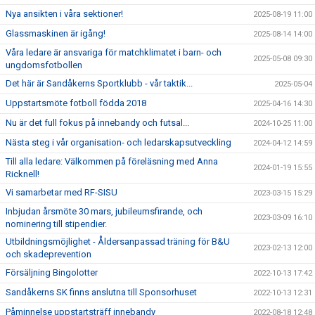
Nya ansikten i våra sektioner!
2025-08-19 11:00
Glassmaskinen är igång!
2025-08-14 14:00
Våra ledare är ansvariga för matchklimatet i barn- och
2025-05-08 09:30
ungdomsfotbollen
Det här är Sandåkerns Sportklubb - vår taktik...
2025-05-04
Uppstartsmöte fotboll födda 2018
2025-04-16 14:30
Nu är det full fokus på innebandy och futsal...
2024-10-25 11:00
Nästa steg i vår organisation- och ledarskapsutveckling
2024-04-12 14:59
Till alla ledare: Välkommen på föreläsning med Anna
2024-01-19 15:55
Ricknell!
Vi samarbetar med RF-SISU
2023-03-15 15:29
Inbjudan årsmöte 30 mars, jubileumsfirande, och
2023-03-09 16:10
nominering till stipendier.
Utbildningsmöjlighet - Åldersanpassad träning för B&U
2023-02-13 12:00
och skadeprevention
Försäljning Bingolotter
2022-10-13 17:42
Sandåkerns SK finns anslutna till Sponsorhuset
2022-10-13 12:31
Påminnelse uppstartsträff innebandy
2022-08-18 12:48