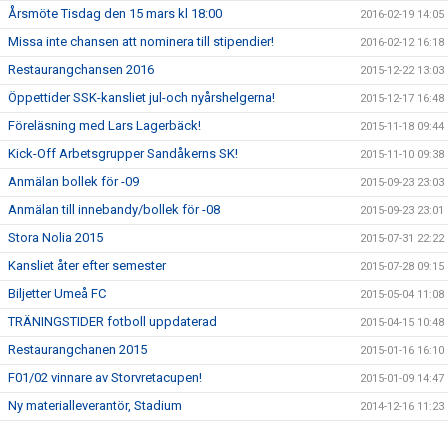
Årsmöte Tisdag den 15 mars kl 18:00
2016-02-19 14:05
Missa inte chansen att nominera till stipendier!
2016-02-12 16:18
Restaurangchansen 2016
2015-12-22 13:03
Öppettider SSK-kansliet jul-och nyårshelgerna!
2015-12-17 16:48
Föreläsning med Lars Lagerbäck!
2015-11-18 09:44
Kick-Off Arbetsgrupper Sandåkerns SK!
2015-11-10 09:38
Anmälan bollek för -09
2015-09-23 23:03
Anmälan till innebandy/bollek för -08
2015-09-23 23:01
Stora Nolia 2015
2015-07-31 22:22
Kansliet åter efter semester
2015-07-28 09:15
Biljetter Umeå FC
2015-05-04 11:08
TRÄNINGSTIDER fotboll uppdaterad
2015-04-15 10:48
Restaurangchanen 2015
2015-01-16 16:10
F01/02 vinnare av Storvretacupen!
2015-01-09 14:47
Ny materialleverantör, Stadium
2014-12-16 11:23
Nya regler kommunala aktivitetsstödet
2014-12-16 11:20