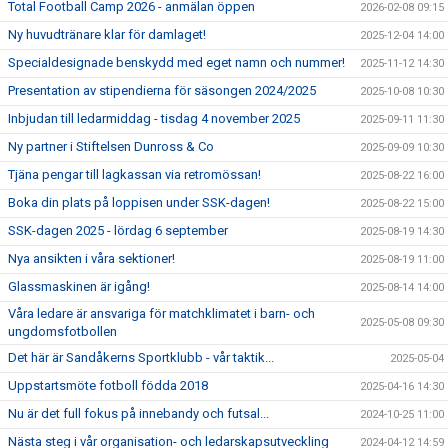
Total Football Camp 2026 - anmälan öppen
2026-02-08 09:15
Ny huvudtränare klar för damlaget!
2025-12-04 14:00
Specialdesignade benskydd med eget namn och nummer!
2025-11-12 14:30
Presentation av stipendierna för säsongen 2024/2025
2025-10-08 10:30
Inbjudan till ledarmiddag - tisdag 4 november 2025
2025-09-11 11:30
Ny partner i Stiftelsen Dunross & Co
2025-09-09 10:30
Tjäna pengar till lagkassan via retromössan!
2025-08-22 16:00
Boka din plats på loppisen under SSK-dagen!
2025-08-22 15:00
SSK-dagen 2025 - lördag 6 september
2025-08-19 14:30
Nya ansikten i våra sektioner!
2025-08-19 11:00
Glassmaskinen är igång!
2025-08-14 14:00
Våra ledare är ansvariga för matchklimatet i barn- och
2025-05-08 09:30
ungdomsfotbollen
Det här är Sandåkerns Sportklubb - vår taktik...
2025-05-04
Uppstartsmöte fotboll födda 2018
2025-04-16 14:30
Nu är det full fokus på innebandy och futsal...
2024-10-25 11:00
Nästa steg i vår organisation- och ledarskapsutveckling
2024-04-12 14:59