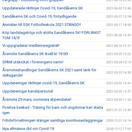
2021-06-16 09:30
Uppdaterade riktlinjer Covid-19, Sandåkerns SK
2021-06-03 13:46
Sandåkerns SK och Covid-19, förtydligande.
2021-05-27 13:18
Anmälan till SSK Fotbollsskola 2021 STÄNGD!!
2021-05-17 18:00
Köp landslagströja och stötta Sandåkerns SK! FÖRLÄNGT
2021-05-06 14:43
TOM 14/5!
Vi uppgraderar medlemsregistret!
2021-04-16 15:27
Årsmöte Sandåkerns SK ikväll kl 19:00!
2021-03-29 13:52
SPAM utskickat i föreningens namn!
2021-03-24 10:19
Årsmöteshandlingar Sandåkerns SK 2021 samt länk för
2021-03-22 14:35
deltagande!
Uppdateringar riktlinjer covid-19, Sandåkerns SK
2021-03-05 14:41
Uppdateringar kanslipersonal
2021-03-03 13:37
Årsmöte 29 mars, nominera stipendiater!
2021-03-03 11:22
Positiva besked - Träning för barn och ungdomar kan starta
2021-01-21 15:45
igen
Fritidsförvaltningen stänger samtliga inomhusanläggningar
2020-12-21 16:16
Nya allmänna råd om Covid-19
2020-12-12 17:03