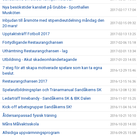
Nya besökstider kansliet på Grubbe - Sporthallen
2017-02-17 17:04
Musköten
Inbjudan till årsmöte med stipendieutdelning måndag den
2017-02-15 09:32
20 mars!
Upptaktsträff Fotboll 2017
2017-02-13 13:25
Förtydligande Restaurangchansen
2017-02-06 15:18
Uthämtning Restaurangchansen - lag
2017-02-01 13:34
Utbildning - Akut skadeomhändertagande
2017-01-23 14:05
7 steg för att skapa motiverade spelare som kan ta egna
2016-12-29 15:46
beslut.
Restaurangchansen 2017
2016-12-15 16:36
Spelarutbildningsplan och Tränarmanual Sandåkerns SK
2016-12-08 12:30
Ledarträff Innebandy - Sandåkerns SK & IBK Dalen
2016-11-07 15:25
Kick-off arbetsgrupper Sandåkerns SK!
2016-11-04 16:14
Åldersanpassad fysisk träning
2016-10-21 10:10
Måns Målvaktsskola
2016-10-20 14:00
Allsidiga uppvärmningsprogram
2016-09-25 15:08