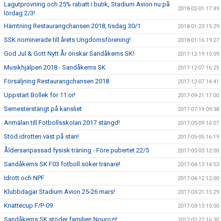
Lagutprovning och 25% rabatt i butik, Stadium Avion nu på
2018-02-01 17:49
lördag 2/3!
Hämtning Restaurangchansen 2018, tisdag 30/1
2018-01-23 15:29
SSK nominerade till årets Ungdomsförening!
2018-01-16 19:27
God Jul & Gott Nytt År önskar Sandåkerns SK!
2017-12-19 15:09
Musikhjälpen 2018 - Sandåkerns SK
2017-12-07 16:25
Försäljning Restaurangchansen 2018
2017-12-07 14:41
Uppstart Bollek för 11:or!
2017-09-21 17:00
Semesterstängt på kansliet
2017-07-19 09:38
Anmälan till Fotbollsskolan 2017 stängd!
2017-05-09 16:07
Stöd idrotten väst på stan!
2017-05-05 16:19
Åldersanpassad fysisk träning - Före pubertet 22/5
2017-05-03 12:00
Sandåkerns SK F03 fotboll söker tränare!
2017-04-13 14:53
Idrott och NPF
2017-04-12 12:00
Klubbdagar Stadium Avion 25-26 mars!
2017-03-21 15:29
Knattecup F/P-09
2017-03-13 15:00
Sandåkerns SK stöder familjen Nourozi!
2017-02-27 16:30