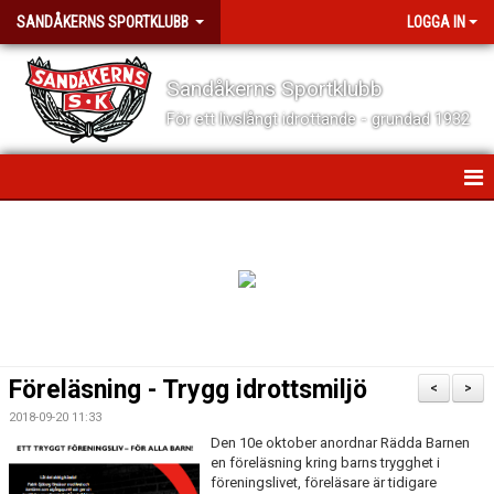
SANDÅKERNS SPORTKLUBB
LOGGA IN
Sandåkerns Sportklubb
För ett livslångt idrottande - grundad 1932
HEM
NYHETER
TRYGGA IDROTTSMILJÖER
OM SANDÅKERNS SK
Föreläsning - Trygg idrottsmiljö
<
>
FÖR VÅRA MEDLEMMAR
2018-09-20 11:33
Den 10e oktober anordnar Rädda Barnen
en föreläsning kring barns trygghet i
FÖR VÅRA LEDARE
föreningslivet, föreläsare är tidigare