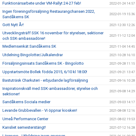
Funktionärsarbete under VM-Rallyt 24-27 feb!
2022-01-24 14:57
Ingen föreningsförsäljning Restaurangchansen 2022,
2022-01-19 15:36
Sandåkerns SK
Gott Nytt År!
2021-12-30 12:26
Utvecklingsträff SSK 16 november för styrelsen, sektioner
2021-11-12 12:04
och SSK-ambassadörer!
Medlemsenkät Sandåkerns SK
2021-11-04 14:45
Utdelning Bingolotter/Julkalendrar
2021-10-28 16:10
Försäljningsinsats Sandåkerns SK - Bingolotto
2021-09-28 11:15
Uppstartsmöte Bollek födda 2015, 6/10 kl 18:00!
2021-09-21 13:47
Bastuträsk Charkuteri - erbjudande lagförsäljning
2021-09-16 10:28
Inspirationskväll med SSK-ambassadörer, styrelse och
2021-09-08 14:29
sektioner!
Sandåkerns Sociala medier
2021-09-03 14:17
Levande Grubbevallen - Vi öppnar kiosken!
2021-08-08 12:16
Umeå Performance Center
2021-08-02 19:53
Kansliet semesterstängt!
2021-07-12 16:28
Lärgrupp - Utbildning inom gruppen