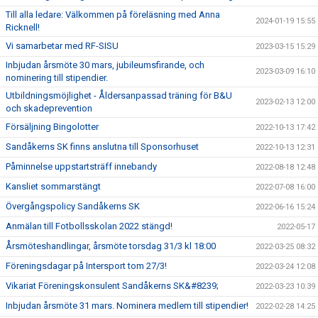
Till alla ledare: Välkommen på föreläsning med Anna
2024-01-19 15:55
Ricknell!
Vi samarbetar med RF-SISU
2023-03-15 15:29
Inbjudan årsmöte 30 mars, jubileumsfirande, och
2023-03-09 16:10
nominering till stipendier.
Utbildningsmöjlighet - Åldersanpassad träning för B&U
2023-02-13 12:00
och skadeprevention
Försäljning Bingolotter
2022-10-13 17:42
Sandåkerns SK finns anslutna till Sponsorhuset
2022-10-13 12:31
Påminnelse uppstartsträff innebandy
2022-08-18 12:48
Kansliet sommarstängt
2022-07-08 16:00
Övergångspolicy Sandåkerns SK
2022-06-16 15:24
Anmälan till Fotbollsskolan 2022 stängd!
2022-05-17
Årsmöteshandlingar, årsmöte torsdag 31/3 kl 18:00
2022-03-25 08:32
Föreningsdagar på Intersport tom 27/3!
2022-03-24 12:08
Vikariat Föreningskonsulent Sandåkerns SK&#8239;
2022-03-23 10:39
Inbjudan årsmöte 31 mars. Nominera medlem till stipendier!
2022-02-28 14:25