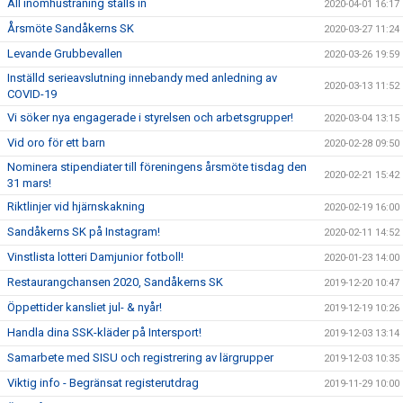
All inomhusträning ställs in
2020-04-01 16:17
Årsmöte Sandåkerns SK
2020-03-27 11:24
Levande Grubbevallen
2020-03-26 19:59
Inställd serieavslutning innebandy med anledning av
2020-03-13 11:52
COVID-19
Vi söker nya engagerade i styrelsen och arbetsgrupper!
2020-03-04 13:15
Vid oro för ett barn
2020-02-28 09:50
Nominera stipendiater till föreningens årsmöte tisdag den
2020-02-21 15:42
31 mars!
Riktlinjer vid hjärnskakning
2020-02-19 16:00
Sandåkerns SK på Instagram!
2020-02-11 14:52
Vinstlista lotteri Damjunior fotboll!
2020-01-23 14:00
Restaurangchansen 2020, Sandåkerns SK
2019-12-20 10:47
Öppettider kansliet jul- & nyår!
2019-12-19 10:26
Handla dina SSK-kläder på Intersport!
2019-12-03 13:14
Samarbete med SISU och registrering av lärgrupper
2019-12-03 10:35
Viktig info - Begränsat registerutdrag
2019-11-29 10:00