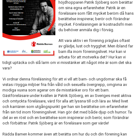
höjdhopparen Patrik Sjöberg som berättar
SCHEMA ALLA LAG
om sina egna erfarenheter. Patrik är en
föreläsare som fått mycket beröm då hans
berättelse inspirerar, berör och förändrar
KONTAKT
mycket. Föreläsningen är kostnadsfri men
du behöver anmäla dig i förväg.
Att vara aktiv i en förening präglas oftast
av glädje, lust och trygghet. Men ibland far
barn illa inom föreningslivet. Hur kan vi
arbeta för att motverka det? Hur kan vi
tidigt uptäcka och slå larm om vi misstänker att något inte är som det ska
vara?
Vi ordnar denna föreläsning för att vi vill att barn- och ungdomar ska få
vistas i trygga miljöer fria från våld och sexuella övergrepp, omgivna av
modiga vuxna som agerar om de misstänker oro för ett barn.
Gästföreläsare under kvällen är Patrik Sjöberg, en av Sveriges mest aktiva
och omtyckta föreläsare, värd för alla att lyssna till och lära av. Med livet
och karriären som utgångspunkt ger han sin berättelse om erfarenheter
från sin tid inom föreningslivet. Han gör det med både djup och humor. Ta
del av en röst och en berättelse som inspirerar och berör, som förändrar
och förbättrar. Patrik Sjöberg är en föreläsare som ger värde!
Rädda Barnen kommer även att berätta om hur du och din förening kan