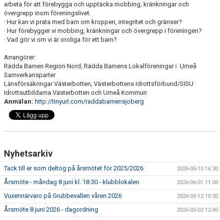
arbeta för att förebygga och upptäcka mobbing, kränkningar och
övergrepp inom föreningslivet.
· Hur kan vi prata med barn om kroppen, integritet och gränser?
· Hur förebygger vi mobbing, kränkningar och övergrepp i föreningen?
· Vad gör vi om vi är oroliga för ett barn?
Arrangörer:
Rädda Barnen Region Nord, Rädda Barnens Lokalföreningar i Umeå
Samverkansparter
Länsförsäkringar Västerbotten, Västerbottens Idrottsförbund/SISU
Idrottsutbildarna Västerbotten och Umeå Kommun
Anmälan:
http://tinyurl.com/raddabarnensjoberg
Nyhetsarkiv
Tack till er som deltog på årsmötet för 2025/2026
2026-06-10 16:30
Årsmöte - måndag 8 juni kl. 18.30 - klubblokalen
2026-06-01 11:00
Vuxennärvaro på Grubbevallen våren 2026
2026-05-12 10:30
Årsmöte 8 juni 2026 - dagordning
2026-05-02 12:00