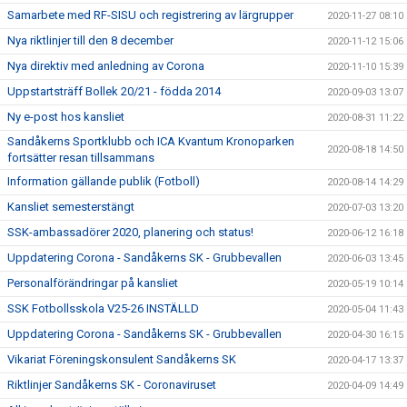
Samarbete med RF-SISU och registrering av lärgrupper
2020-11-27 08:10
Nya riktlinjer till den 8 december
2020-11-12 15:06
Nya direktiv med anledning av Corona
2020-11-10 15:39
Uppstartsträff Bollek 20/21 - födda 2014
2020-09-03 13:07
Ny e-post hos kansliet
2020-08-31 11:22
Sandåkerns Sportklubb och ICA Kvantum Kronoparken
2020-08-18 14:50
fortsätter resan tillsammans
Information gällande publik (Fotboll)
2020-08-14 14:29
Kansliet semesterstängt
2020-07-03 13:20
SSK-ambassadörer 2020, planering och status!
2020-06-12 16:18
Uppdatering Corona - Sandåkerns SK - Grubbevallen
2020-06-03 13:45
Personalförändringar på kansliet
2020-05-19 10:14
SSK Fotbollsskola V25-26 INSTÄLLD
2020-05-04 11:43
Uppdatering Corona - Sandåkerns SK - Grubbevallen
2020-04-30 16:15
Vikariat Föreningskonsulent Sandåkerns SK
2020-04-17 13:37
Riktlinjer Sandåkerns SK - Coronaviruset
2020-04-09 14:49