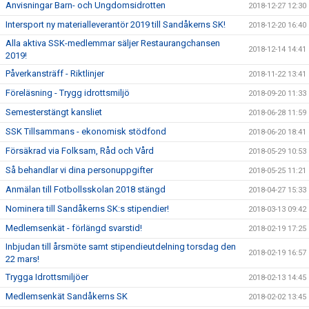
Anvisningar Barn- och Ungdomsidrotten
2018-12-27 12:30
Intersport ny materialleverantör 2019 till Sandåkerns SK!
2018-12-20 16:40
Alla aktiva SSK-medlemmar säljer Restaurangchansen
2018-12-14 14:41
2019!
Påverkansträff - Riktlinjer
2018-11-22 13:41
Föreläsning - Trygg idrottsmiljö
2018-09-20 11:33
Semesterstängt kansliet
2018-06-28 11:59
SSK Tillsammans - ekonomisk stödfond
2018-06-20 18:41
Försäkrad via Folksam, Råd och Vård
2018-05-29 10:53
Så behandlar vi dina personuppgifter
2018-05-25 11:21
Anmälan till Fotbollsskolan 2018 stängd
2018-04-27 15:33
Nominera till Sandåkerns SK:s stipendier!
2018-03-13 09:42
Medlemsenkät - förlängd svarstid!
2018-02-19 17:25
Inbjudan till årsmöte samt stipendieutdelning torsdag den
2018-02-19 16:57
22 mars!
Trygga Idrottsmiljöer
2018-02-13 14:45
Medlemsenkät Sandåkerns SK
2018-02-02 13:45