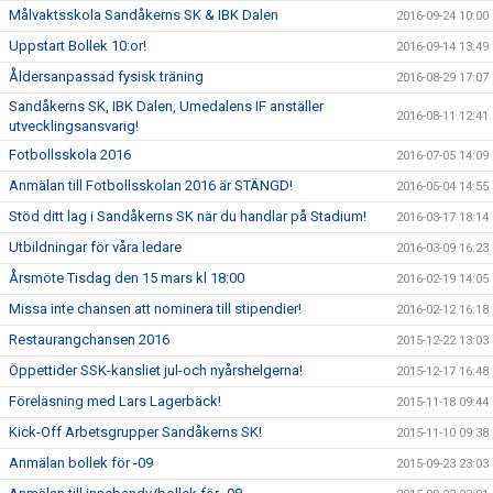
Målvaktsskola Sandåkerns SK & IBK Dalen
2016-09-24 10:00
Uppstart Bollek 10:or!
2016-09-14 13:49
Åldersanpassad fysisk träning
2016-08-29 17:07
Sandåkerns SK, IBK Dalen, Umedalens IF anställer
2016-08-11 12:41
utvecklingsansvarig!
Fotbollsskola 2016
2016-07-05 14:09
Anmälan till Fotbollsskolan 2016 är STÄNGD!
2016-05-04 14:55
Stöd ditt lag i Sandåkerns SK när du handlar på Stadium!
2016-03-17 18:14
Utbildningar för våra ledare
2016-03-09 16:23
Årsmöte Tisdag den 15 mars kl 18:00
2016-02-19 14:05
Missa inte chansen att nominera till stipendier!
2016-02-12 16:18
Restaurangchansen 2016
2015-12-22 13:03
Öppettider SSK-kansliet jul-och nyårshelgerna!
2015-12-17 16:48
Föreläsning med Lars Lagerbäck!
2015-11-18 09:44
Kick-Off Arbetsgrupper Sandåkerns SK!
2015-11-10 09:38
Anmälan bollek för -09
2015-09-23 23:03