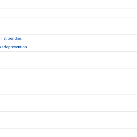
l stipendier.
skadeprevention