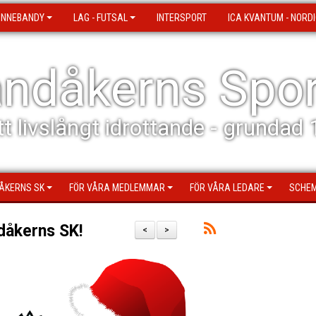
 INNEBANDY
LAG - FUTSAL
INTERSPORT
ICA KVANTUM - NORDI
ndåkerns Spor
tt livslångt idrottande - grundad
ÅKERNS SK
FÖR VÅRA MEDLEMMAR
FÖR VÅRA LEDARE
SCHEM
dåkerns SK!
<
>