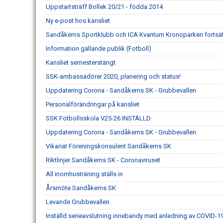
Uppstartsträff Bollek 20/21 - födda 2014
Ny e-post hos kansliet
Sandåkerns Sportklubb och ICA Kvantum Kronoparken fortsät
Information gällande publik (Fotboll)
Kansliet semesterstängt
SSK-ambassadörer 2020, planering och status!
Uppdatering Corona - Sandåkerns SK - Grubbevallen
Personalförändringar på kansliet
SSK Fotbollsskola V25-26 INSTÄLLD
Uppdatering Corona - Sandåkerns SK - Grubbevallen
Vikariat Föreningskonsulent Sandåkerns SK
Riktlinjer Sandåkerns SK - Coronaviruset
All inomhusträning ställs in
Årsmöte Sandåkerns SK
Levande Grubbevallen
Inställd serieavslutning innebandy med anledning av COVID-1