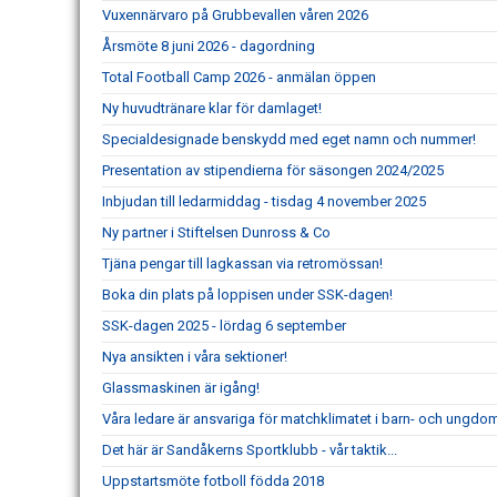
Vuxennärvaro på Grubbevallen våren 2026
Årsmöte 8 juni 2026 - dagordning
Total Football Camp 2026 - anmälan öppen
Ny huvudtränare klar för damlaget!
Specialdesignade benskydd med eget namn och nummer!
Presentation av stipendierna för säsongen 2024/2025
Inbjudan till ledarmiddag - tisdag 4 november 2025
Ny partner i Stiftelsen Dunross & Co
Tjäna pengar till lagkassan via retromössan!
Boka din plats på loppisen under SSK-dagen!
SSK-dagen 2025 - lördag 6 september
Nya ansikten i våra sektioner!
Glassmaskinen är igång!
Våra ledare är ansvariga för matchklimatet i barn- och ungdo
Det här är Sandåkerns Sportklubb - vår taktik...
Uppstartsmöte fotboll födda 2018