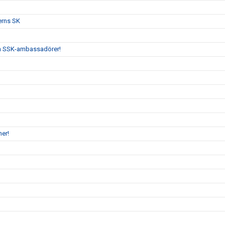
erns SK
och SSK-ambassadörer!
ktioner!