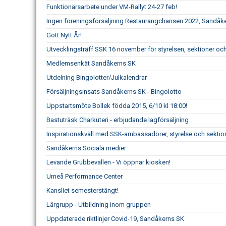
Funktionärsarbete under VM-Rallyt 24-27 feb!
Ingen föreningsförsäljning Restaurangchansen 2022, Sandåk
Gott Nytt År!
Utvecklingsträff SSK 16 november för styrelsen, sektioner 
Medlemsenkät Sandåkerns SK
Utdelning Bingolotter/Julkalendrar
Försäljningsinsats Sandåkerns SK - Bingolotto
Uppstartsmöte Bollek födda 2015, 6/10 kl 18:00!
Bastuträsk Charkuteri - erbjudande lagförsäljning
Inspirationskväll med SSK-ambassadörer, styrelse och se
Sandåkerns Sociala medier
Levande Grubbevallen - Vi öppnar kiosken!
Umeå Performance Center
Kansliet semesterstängt!
Lärgrupp - Utbildning inom gruppen
Uppdaterade riktlinjer Covid-19, Sandåkerns SK