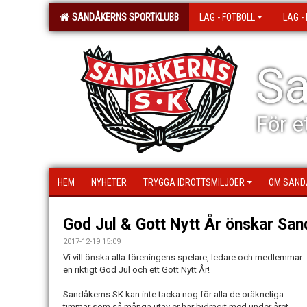
SANDÅKERNS SPORTKLUBB
LAG - FOTBOLL
LAG -
Sa
För e
HEM
NYHETER
TRYGGA IDROTTSMILJÖER
OM SAND
God Jul & Gott Nytt År önskar San
2017-12-19 15:09
Vi vill önska alla föreningens spelare, ledare och medlemmar
en riktigt God Jul och ett Gott Nytt År!
Sandåkerns SK kan inte tacka nog för alla de oräkneliga
timmar som så många utav er har bidragit med under året