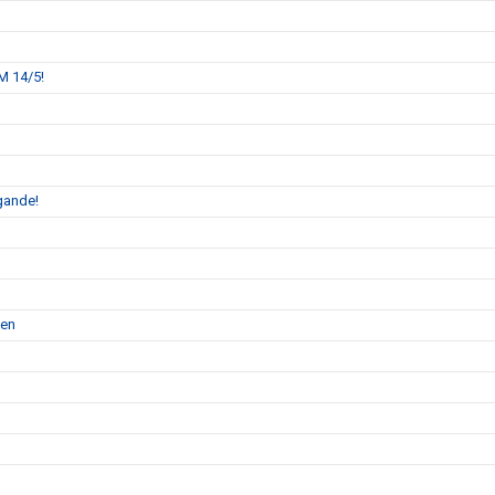
M 14/5!
gande!
gen