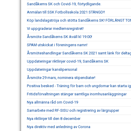
Sandåkerns SK och Covid-19, förtydligande.
Anmälan till SSK Fotbollsskola 2021 STÄNGD!!
Köp landslagströja och stötta Sandåkerns SK! FÖRLÄNGT TO
Vi uppgraderar medlemsregistret!
Årsmöte Sandåkerns SK ikväll kl 19:00!
SPAM utskickat i föreningens namn!
Årsmöteshandlingar Sandåkerns SK 2021 samt länk för delta
Uppdateringar riktlinjer covid-19, Sandåkerns SK
Uppdateringar kanslipersonal
Årsmöte 29 mars, nominera stipendiater!
Positiva besked - Träning för barn och ungdomar kan starta i
Fritidsförvaltningen stänger samtliga inomhusanläggningar
Nya allmänna råd om Covid-19
Samarbete med RF-SISU och registrering av lärgrupper
Nya riktlinjer till den 8 december
Nya direktiv med anledning av Corona