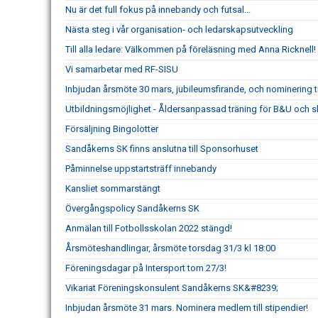
Nu är det full fokus på innebandy och futsal...
Nästa steg i vår organisation- och ledarskapsutveckling
Till alla ledare: Välkommen på föreläsning med Anna Ricknell!
Vi samarbetar med RF-SISU
Inbjudan årsmöte 30 mars, jubileumsfirande, och nominering til
Utbildningsmöjlighet - Åldersanpassad träning för B&U och 
Försäljning Bingolotter
Sandåkerns SK finns anslutna till Sponsorhuset
Påminnelse uppstartsträff innebandy
Kansliet sommarstängt
Övergångspolicy Sandåkerns SK
Anmälan till Fotbollsskolan 2022 stängd!
Årsmöteshandlingar, årsmöte torsdag 31/3 kl 18:00
Föreningsdagar på Intersport tom 27/3!
Vikariat Föreningskonsulent Sandåkerns SK&#8239;
Inbjudan årsmöte 31 mars. Nominera medlem till stipendier!