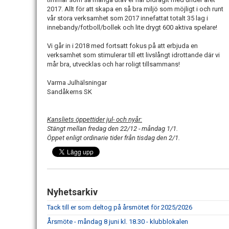
2017. Allt för att skapa en så bra miljö som möjligt i och runt
vår stora verksamhet som 2017 innefattat totalt 35 lag i
innebandy/fotboll/bollek och lite drygt 600 aktiva spelare!
Vi går in i 2018 med fortsatt fokus på att erbjuda en
verksamhet som stimulerar till ett livslångt idrottande där vi
mår bra, utvecklas och har roligt tillsammans!
Varma Julhälsningar
Sandåkerns SK
Kansliets öppettider jul- och nyår:
Stängt mellan fredag den 22/12 - måndag 1/1.
Öppet enligt ordinarie tider från tisdag den 2/1.
Nyhetsarkiv
Tack till er som deltog på årsmötet för 2025/2026
Årsmöte - måndag 8 juni kl. 18.30 - klubblokalen