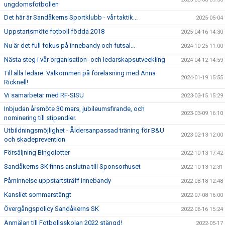
ungdomsfotbollen
Det här är Sandåkerns Sportklubb - vår taktik...
2025-05-04
Uppstartsmöte fotboll födda 2018
2025-04-16 14:30
Nu är det full fokus på innebandy och futsal...
2024-10-25 11:00
Nästa steg i vår organisation- och ledarskapsutveckling
2024-04-12 14:59
Till alla ledare: Välkommen på föreläsning med Anna
2024-01-19 15:55
Ricknell!
Vi samarbetar med RF-SISU
2023-03-15 15:29
Inbjudan årsmöte 30 mars, jubileumsfirande, och
2023-03-09 16:10
nominering till stipendier.
Utbildningsmöjlighet - Åldersanpassad träning för B&U
2023-02-13 12:00
och skadeprevention
Försäljning Bingolotter
2022-10-13 17:42
Sandåkerns SK finns anslutna till Sponsorhuset
2022-10-13 12:31
Påminnelse uppstartsträff innebandy
2022-08-18 12:48
Kansliet sommarstängt
2022-07-08 16:00
Övergångspolicy Sandåkerns SK
2022-06-16 15:24
Anmälan till Fotbollsskolan 2022 stängd!
2022-05-17