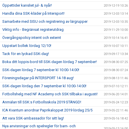
Öppettider kansliet jul- & nyår!
2019-12-19 10:26
Handla dina SSK-kläder på Intersport!
2019-12-03 13:14
Samarbete med SISU och registrering av lärgrupper
2019-12-03 10:35
Viktig info - Begränsat registerutdrag
2019-11-29 10:00
Övergångspolicy internt och externt
2019-10-14 16:41
Uppstart bollek lördag 12/10!
2019-10-07 10:11
Tack för en lyckad SSK-dag!
2019-09-17 13:34
Boka ditt loppis-bord till SSK-dagen lördag 7 september!
2019-08-30 07:25
SSK-dagen lördag 7 september kl 10:00-14:00!
2019-08-30 07:24
Föreningsdagar på INTERSPORT 14-18 aug!
2019-08-13 11:46
SSK-dagen lördag den 7 september kl 10:00-14:00!
2019-07-10 12:11
Fotbollshelg med NF Academy och SSK tillbaka i augusti!
2019-06-20 14:01
Anmälan till SSK:s Fotbollsskola 2019 STÄNGD!
2019-05-24 12:23
ICA Kvantum anordnar Paprikaloppet 2019 lördag 25/5
2019-05-22 11:46
Att vara SSK-ambassadör för sitt lag!
2019-05-16 18:42
Nya anvisningar och spelregler för barn- och
2019-05-13 16:00