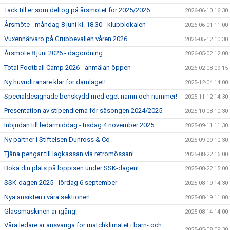
Tack till er som deltog på årsmötet för 2025/2026
2026-06-10 16:30
Årsmöte - måndag 8 juni kl. 18.30 - klubblokalen
2026-06-01 11:00
Vuxennärvaro på Grubbevallen våren 2026
2026-05-12 10:30
Årsmöte 8 juni 2026 - dagordning
2026-05-02 12:00
Total Football Camp 2026 - anmälan öppen
2026-02-08 09:15
Ny huvudtränare klar för damlaget!
2025-12-04 14:00
Specialdesignade benskydd med eget namn och nummer!
2025-11-12 14:30
Presentation av stipendierna för säsongen 2024/2025
2025-10-08 10:30
Inbjudan till ledarmiddag - tisdag 4 november 2025
2025-09-11 11:30
Ny partner i Stiftelsen Dunross & Co
2025-09-09 10:30
Tjäna pengar till lagkassan via retromössan!
2025-08-22 16:00
Boka din plats på loppisen under SSK-dagen!
2025-08-22 15:00
SSK-dagen 2025 - lördag 6 september
2025-08-19 14:30
Nya ansikten i våra sektioner!
2025-08-19 11:00
Glassmaskinen är igång!
2025-08-14 14:00
Våra ledare är ansvariga för matchklimatet i barn- och
2025-05-08 09:30