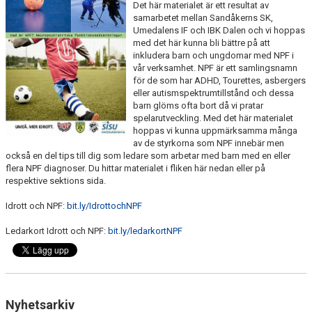
Det här materialet är ett resultat av
SCHEMA ALLA LAG
samarbetet mellan Sandåkerns SK,
Umedalens IF och IBK Dalen och vi hoppas
med det här kunna bli bättre på att
KONTAKT
inkludera barn och ungdomar med NPF i
vår verksamhet. NPF är ett samlingsnamn
för de som har ADHD, Tourettes, asbergers
eller autismspektrumtillstånd och dessa
barn glöms ofta bort då vi pratar
spelarutveckling. Med det här materialet
hoppas vi kunna uppmärksamma många
av de styrkorna som NPF innebär men
också en del tips till dig som ledare som arbetar med barn med en eller
flera NPF diagnoser. Du hittar materialet i fliken här nedan eller på
respektive sektions sida.
Idrott och NPF:
bit.ly/IdrottochNPF
Ledarkort Idrott och NPF:
bit.ly/ledarkortNPF
Nyhetsarkiv