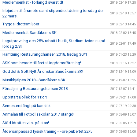
Medlemsenkät - förlängd svarstid!
2018-02-19 17:25
Inbjudan till årsmöte samt stipendieutdelning torsdag den
2018-02-19 16:57
22 mars!
Trygga Idrottsmiljöer
2018-02-13 14:45
Medlemsenkät Sandåkerns SK
2018-02-02 13:45
Lagutprovning och 25% rabatt i butik, Stadium Avion nu på
2018-02-01 17:49
lördag 2/3!
Hämtning Restaurangchansen 2018, tisdag 30/1
2018-01-23 15:29
SSK nominerade till årets Ungdomsförening!
2018-01-16 19:27
God Jul & Gott Nytt År önskar Sandåkerns SK!
2017-12-19 15:09
Musikhjälpen 2018 - Sandåkerns SK
2017-12-07 16:25
Försäljning Restaurangchansen 2018
2017-12-07 14:41
Uppstart Bollek för 11:or!
2017-09-21 17:00
Semesterstängt på kansliet
2017-07-19 09:38
Anmälan till Fotbollsskolan 2017 stängd!
2017-05-09 16:07
Stöd idrotten väst på stan!
2017-05-05 16:19
Åldersanpassad fysisk träning - Före pubertet 22/5
2017-05-03 12:00