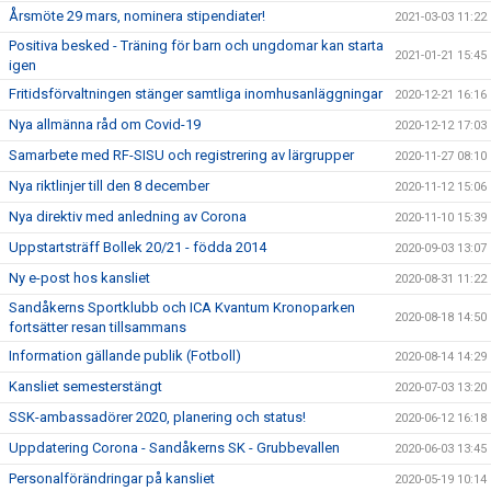
Årsmöte 29 mars, nominera stipendiater!
2021-03-03 11:22
Positiva besked - Träning för barn och ungdomar kan starta
2021-01-21 15:45
igen
Fritidsförvaltningen stänger samtliga inomhusanläggningar
2020-12-21 16:16
Nya allmänna råd om Covid-19
2020-12-12 17:03
Samarbete med RF-SISU och registrering av lärgrupper
2020-11-27 08:10
Nya riktlinjer till den 8 december
2020-11-12 15:06
Nya direktiv med anledning av Corona
2020-11-10 15:39
Uppstartsträff Bollek 20/21 - födda 2014
2020-09-03 13:07
Ny e-post hos kansliet
2020-08-31 11:22
Sandåkerns Sportklubb och ICA Kvantum Kronoparken
2020-08-18 14:50
fortsätter resan tillsammans
Information gällande publik (Fotboll)
2020-08-14 14:29
Kansliet semesterstängt
2020-07-03 13:20
SSK-ambassadörer 2020, planering och status!
2020-06-12 16:18
Uppdatering Corona - Sandåkerns SK - Grubbevallen
2020-06-03 13:45
Personalförändringar på kansliet
2020-05-19 10:14