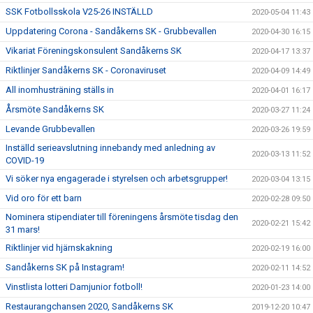
SSK Fotbollsskola V25-26 INSTÄLLD
2020-05-04 11:43
Uppdatering Corona - Sandåkerns SK - Grubbevallen
2020-04-30 16:15
Vikariat Föreningskonsulent Sandåkerns SK
2020-04-17 13:37
Riktlinjer Sandåkerns SK - Coronaviruset
2020-04-09 14:49
All inomhusträning ställs in
2020-04-01 16:17
Årsmöte Sandåkerns SK
2020-03-27 11:24
Levande Grubbevallen
2020-03-26 19:59
Inställd serieavslutning innebandy med anledning av
2020-03-13 11:52
COVID-19
Vi söker nya engagerade i styrelsen och arbetsgrupper!
2020-03-04 13:15
Vid oro för ett barn
2020-02-28 09:50
Nominera stipendiater till föreningens årsmöte tisdag den
2020-02-21 15:42
31 mars!
Riktlinjer vid hjärnskakning
2020-02-19 16:00
Sandåkerns SK på Instagram!
2020-02-11 14:52
Vinstlista lotteri Damjunior fotboll!
2020-01-23 14:00
Restaurangchansen 2020, Sandåkerns SK
2019-12-20 10:47