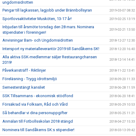
ungdomsidrotten
Pengar till lagkassan, lagjobb under Brännbollsyran
2019-03-07 08:32
Sportlovsaktiviteter Musköten, 13-17 år!
2019-02-25 13:19
Inbjudan till årsmöte torsdag den 28 mars. Nominera
2019-02-21 13:50
stipendiater i föreningen!
Anvisningar Barn- och Ungdomsidrotten
2018-12-27 12:30
Intersport ny materialleverantör 2019 till Sandåkerns SK!
2018-12-20 16:40
Alla aktiva SSK-medlemmar säljer Restaurangchansen
2018-12-14 14:41
2019!
Påverkansträff - Riktlinjer
2018-11-22 13:41
Föreläsning - Trygg idrottsmiljö
2018-09-20 11:33
Semesterstängt kansliet
2018-06-28 11:59
SSK Tillsammans - ekonomisk stödfond
2018-06-20 18:41
Försäkrad via Folksam, Råd och Vård
2018-05-29 10:53
Så behandlar vi dina personuppgifter
2018-05-25 11:21
Anmälan till Fotbollsskolan 2018 stängd
2018-04-27 15:33
Nominera till Sandåkerns SK:s stipendier!
2018-03-13 09:42