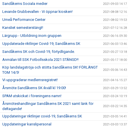
Sandåkerns Sociala medier
2021-09-03 14:17
Levande Grubbevallen - Vi öppnar kiosken!
2021-08-08 12:16
Umeå Performance Center
2021-08-02 19:53
Kansliet semesterstängt!
2021-07-12 16:28
Lärgrupp - Utbildning inom gruppen
2021-06-16 09:30
Uppdaterade riktlinjer Covid-19, Sandåkerns SK
2021-06-03 13:46
Sandåkerns SK och Covid-19, förtydligande.
2021-05-27 13:18
Anmälan till SSK Fotbollsskola 2021 STÄNGD!!
2021-05-17 18:00
Köp landslagströja och stötta Sandåkerns SK! FÖRLÄNGT
2021-05-06 14:43
TOM 14/5!
Vi uppgraderar medlemsregistret!
2021-04-16 15:27
Årsmöte Sandåkerns SK ikväll kl 19:00!
2021-03-29 13:52
SPAM utskickat i föreningens namn!
2021-03-24 10:19
Årsmöteshandlingar Sandåkerns SK 2021 samt länk för
2021-03-22 14:35
deltagande!
Uppdateringar riktlinjer covid-19, Sandåkerns SK
2021-03-05 14:41
Uppdateringar kanslipersonal
2021-03-03 13:37