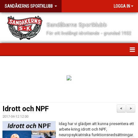
SANDÅKERNS SPORTKLUBB
LOGGA IN
Sandåkerns Sportklubb
För ett livslångt idrottande - grundad 1932
HEM
NYHETER
TRYGGA IDROTTSMILJÖER
OM SANDÅKERNS SK
Idrott och NPF
<
>
FÖR VÅRA MEDLEMMAR
2017-04-12 12:00
Idag har vi glädjen att kunna presentera ett
arbete kring idrott och NPF,
FÖR VÅRA LEDARE
neuropsykiatriska funktionsnedsättningar.