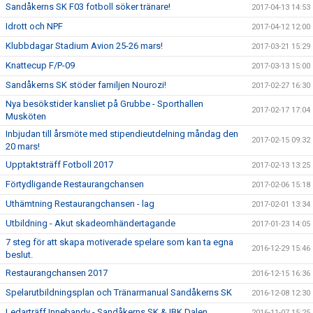
Sandåkerns SK F03 fotboll söker tränare!
2017-04-13 14:53
Idrott och NPF
2017-04-12 12:00
Klubbdagar Stadium Avion 25-26 mars!
2017-03-21 15:29
Knattecup F/P-09
2017-03-13 15:00
Sandåkerns SK stöder familjen Nourozi!
2017-02-27 16:30
Nya besökstider kansliet på Grubbe - Sporthallen
2017-02-17 17:04
Musköten
Inbjudan till årsmöte med stipendieutdelning måndag den
2017-02-15 09:32
20 mars!
Upptaktsträff Fotboll 2017
2017-02-13 13:25
Förtydligande Restaurangchansen
2017-02-06 15:18
Uthämtning Restaurangchansen - lag
2017-02-01 13:34
Utbildning - Akut skadeomhändertagande
2017-01-23 14:05
7 steg för att skapa motiverade spelare som kan ta egna
2016-12-29 15:46
beslut.
Restaurangchansen 2017
2016-12-15 16:36
Spelarutbildningsplan och Tränarmanual Sandåkerns SK
2016-12-08 12:30
Ledarträff Innebandy - Sandåkerns SK & IBK Dalen
2016-11-07 15:25