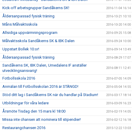
Kick-off arbetsgrupper Sandåkerns SK!
2016-11-04 16:14
Åldersanpassad fysisk träning
2016-10-21 10:10
Måns Målvaktsskola
2016-10-20 14:00
Allsidiga uppvärmningsprogram
2016-09-25 15:08
Målvaktsskola Sandåkerns SK & IBK Dalen
2016-09-24 10:00
Uppstart Bollek 10:or!
2016-09-14 13:49
Åldersanpassad fysisk träning
2016-08-29 17:07
Sandåkerns SK, IBK Dalen, Umedalens IF anställer
2016-08-11 12:41
utvecklingsansvarig!
Fotbollsskola 2016
2016-07-05 14:09
Anmälan till Fotbollsskolan 2016 är STÄNGD!
2016-05-04 14:55
Stöd ditt lag i Sandåkerns SK när du handlar på Stadium!
2016-03-17 18:14
Utbildningar för våra ledare
2016-03-09 16:23
Årsmöte Tisdag den 15 mars kl 18:00
2016-02-19 14:05
Missa inte chansen att nominera till stipendier!
2016-02-12 16:18
Restaurangchansen 2016
2015-12-22 13:03