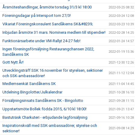
Årsmöteshandlingar, årsmöte torsdag 31/3 kl 18:00
2022-03-25 08:32
Föreningsdagar på Intersport tom 27/3!
2022-03-24 12:08
Vikariat Föreningskonsulent Sandåkerns SK&#8239;
2022-03-23 10:39
Inbjudan årsmöte 31 mars. Nominera medlem till stipendier!
2022-02-28 14:25
Funktionärsarbete under VM-Rallyt 24-27 feb!
2022-01-24 14:57
Ingen föreningsförsäljning Restaurangchansen 2022,
2022-01-19 15:36
Sandåkerns SK
Gott Nytt År!
2021-12-30 12:26
Utvecklingsträff SSK 16 november för styrelsen, sektioner
2021-11-12 12:04
och SSK-ambassadörer!
Medlemsenkät Sandåkerns SK
2021-11-04 14:45
Utdelning Bingolotter/Julkalendrar
2021-10-28 16:10
Försäljningsinsats Sandåkerns SK - Bingolotto
2021-09-28 11:15
Uppstartsmöte Bollek födda 2015, 6/10 kl 18:00!
2021-09-21 13:47
Bastuträsk Charkuteri - erbjudande lagförsäljning
2021-09-16 10:28
Inspirationskväll med SSK-ambassadörer, styrelse och
2021-09-08 14:29
sektioner!