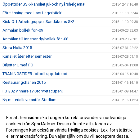
Öppettider SSK-kansliet jul-och nyårshelgerna!
2015-12-17 16:48
Föreläsning med Lars Lagerbäck!
2015-11-18 09:44
Kick-Off Arbetsgrupper Sandåkerns SK!
2015-11-10 09:38
Anmälan bollek för -09
2015-09-23 23:03
Anmälan till innebandy/bollek för -08
2015-09-23 23:01
Stora Nolia 2015
2015-07-31 22:22
Kansliet åter efter semester
2015-07-28 09:15
Biljetter Umeå FC
2015-05-04 11:08
TRÄNINGSTIDER fotboll uppdaterad
2015-04-15 10:48
Restaurangchanen 2015
2015-01-16 16:10
F01/02 vinnare av Storvretacupen!
2015-01-09 14:47
Ny materialleverantör, Stadium
2014-12-16 11:23
Nya regler kommunala aktivitetsstödet
2014-12-16 11:20
Avbokning träningstider
För att hemsidan ska fungera korrekt använder vi nödvändiga
2014-12-16 11:19
cookies från SportAdmin. Dessa går inte att stänga av.
Öppettider kansliet jul- och nyårshelgerna
2014-12-16 11:14
Föreningen kan också använda frivilliga cookies, t.ex. för statistik
eller marknadsföring. Du väljer själv om du vill acceptera dessa.