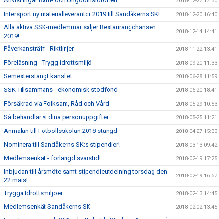
Anvisningar Barn- och Ungdomsidrotten
2018-12-27 12:30
Intersport ny materialleverantör 2019 till Sandåkerns SK!
2018-12-20 16:40
Alla aktiva SSK-medlemmar säljer Restaurangchansen
2018-12-14 14:41
2019!
Påverkansträff - Riktlinjer
2018-11-22 13:41
Föreläsning - Trygg idrottsmiljö
2018-09-20 11:33
Semesterstängt kansliet
2018-06-28 11:59
SSK Tillsammans - ekonomisk stödfond
2018-06-20 18:41
Försäkrad via Folksam, Råd och Vård
2018-05-29 10:53
Så behandlar vi dina personuppgifter
2018-05-25 11:21
Anmälan till Fotbollsskolan 2018 stängd
2018-04-27 15:33
Nominera till Sandåkerns SK:s stipendier!
2018-03-13 09:42
Medlemsenkät - förlängd svarstid!
2018-02-19 17:25
Inbjudan till årsmöte samt stipendieutdelning torsdag den
2018-02-19 16:57
22 mars!
Trygga Idrottsmiljöer
2018-02-13 14:45
Medlemsenkät Sandåkerns SK
2018-02-02 13:45