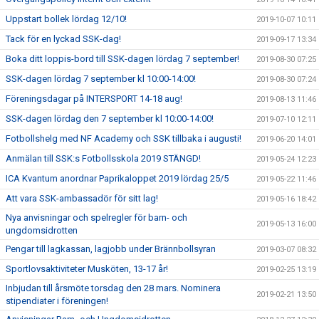
Uppstart bollek lördag 12/10!
2019-10-07 10:11
Tack för en lyckad SSK-dag!
2019-09-17 13:34
Boka ditt loppis-bord till SSK-dagen lördag 7 september!
2019-08-30 07:25
SSK-dagen lördag 7 september kl 10:00-14:00!
2019-08-30 07:24
Föreningsdagar på INTERSPORT 14-18 aug!
2019-08-13 11:46
SSK-dagen lördag den 7 september kl 10:00-14:00!
2019-07-10 12:11
Fotbollshelg med NF Academy och SSK tillbaka i augusti!
2019-06-20 14:01
Anmälan till SSK:s Fotbollsskola 2019 STÄNGD!
2019-05-24 12:23
ICA Kvantum anordnar Paprikaloppet 2019 lördag 25/5
2019-05-22 11:46
Att vara SSK-ambassadör för sitt lag!
2019-05-16 18:42
Nya anvisningar och spelregler för barn- och
2019-05-13 16:00
ungdomsidrotten
Pengar till lagkassan, lagjobb under Brännbollsyran
2019-03-07 08:32
Sportlovsaktiviteter Musköten, 13-17 år!
2019-02-25 13:19
Inbjudan till årsmöte torsdag den 28 mars. Nominera
2019-02-21 13:50
stipendiater i föreningen!