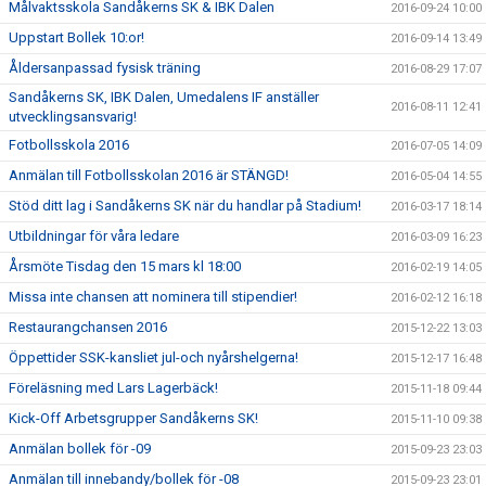
Målvaktsskola Sandåkerns SK & IBK Dalen
2016-09-24 10:00
Uppstart Bollek 10:or!
2016-09-14 13:49
Åldersanpassad fysisk träning
2016-08-29 17:07
Sandåkerns SK, IBK Dalen, Umedalens IF anställer
2016-08-11 12:41
utvecklingsansvarig!
Fotbollsskola 2016
2016-07-05 14:09
Anmälan till Fotbollsskolan 2016 är STÄNGD!
2016-05-04 14:55
Stöd ditt lag i Sandåkerns SK när du handlar på Stadium!
2016-03-17 18:14
Utbildningar för våra ledare
2016-03-09 16:23
Årsmöte Tisdag den 15 mars kl 18:00
2016-02-19 14:05
Missa inte chansen att nominera till stipendier!
2016-02-12 16:18
Restaurangchansen 2016
2015-12-22 13:03
Öppettider SSK-kansliet jul-och nyårshelgerna!
2015-12-17 16:48
Föreläsning med Lars Lagerbäck!
2015-11-18 09:44
Kick-Off Arbetsgrupper Sandåkerns SK!
2015-11-10 09:38
Anmälan bollek för -09
2015-09-23 23:03
Anmälan till innebandy/bollek för -08
2015-09-23 23:01