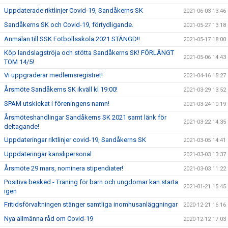
Uppdaterade riktlinjer Covid-19, Sandåkerns SK
2021-06-03 13:46
Sandåkerns SK och Covid-19, förtydligande.
2021-05-27 13:18
Anmälan till SSK Fotbollsskola 2021 STÄNGD!!
2021-05-17 18:00
Köp landslagströja och stötta Sandåkerns SK! FÖRLÄNGT
2021-05-06 14:43
TOM 14/5!
Vi uppgraderar medlemsregistret!
2021-04-16 15:27
Årsmöte Sandåkerns SK ikväll kl 19:00!
2021-03-29 13:52
SPAM utskickat i föreningens namn!
2021-03-24 10:19
Årsmöteshandlingar Sandåkerns SK 2021 samt länk för
2021-03-22 14:35
deltagande!
Uppdateringar riktlinjer covid-19, Sandåkerns SK
2021-03-05 14:41
Uppdateringar kanslipersonal
2021-03-03 13:37
Årsmöte 29 mars, nominera stipendiater!
2021-03-03 11:22
Positiva besked - Träning för barn och ungdomar kan starta
2021-01-21 15:45
igen
Fritidsförvaltningen stänger samtliga inomhusanläggningar
2020-12-21 16:16
Nya allmänna råd om Covid-19
2020-12-12 17:03