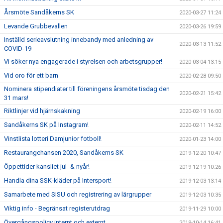
Årsmöte Sandåkerns SK
2020-03-27 11:24
Levande Grubbevallen
2020-03-26 19:59
Inställd serieavslutning innebandy med anledning av
2020-03-13 11:52
COVID-19
Vi söker nya engagerade i styrelsen och arbetsgrupper!
2020-03-04 13:15
Vid oro för ett barn
2020-02-28 09:50
Nominera stipendiater till föreningens årsmöte tisdag den
2020-02-21 15:42
31 mars!
Riktlinjer vid hjärnskakning
2020-02-19 16:00
Sandåkerns SK på Instagram!
2020-02-11 14:52
Vinstlista lotteri Damjunior fotboll!
2020-01-23 14:00
Restaurangchansen 2020, Sandåkerns SK
2019-12-20 10:47
Öppettider kansliet jul- & nyår!
2019-12-19 10:26
Handla dina SSK-kläder på Intersport!
2019-12-03 13:14
Samarbete med SISU och registrering av lärgrupper
2019-12-03 10:35
Viktig info - Begränsat registerutdrag
2019-11-29 10:00
Övergångspolicy internt och externt
2019-10-14 16:41