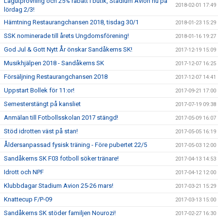
Lagutprovning och 25% rabatt i butik, Stadium Avion nu på
2018-02-01 17:49
lördag 2/3!
Hämtning Restaurangchansen 2018, tisdag 30/1
2018-01-23 15:29
SSK nominerade till årets Ungdomsförening!
2018-01-16 19:27
God Jul & Gott Nytt År önskar Sandåkerns SK!
2017-12-19 15:09
Musikhjälpen 2018 - Sandåkerns SK
2017-12-07 16:25
Försäljning Restaurangchansen 2018
2017-12-07 14:41
Uppstart Bollek för 11:or!
2017-09-21 17:00
Semesterstängt på kansliet
2017-07-19 09:38
Anmälan till Fotbollsskolan 2017 stängd!
2017-05-09 16:07
Stöd idrotten väst på stan!
2017-05-05 16:19
Åldersanpassad fysisk träning - Före pubertet 22/5
2017-05-03 12:00
Sandåkerns SK F03 fotboll söker tränare!
2017-04-13 14:53
Idrott och NPF
2017-04-12 12:00
Klubbdagar Stadium Avion 25-26 mars!
2017-03-21 15:29
Knattecup F/P-09
2017-03-13 15:00
Sandåkerns SK stöder familjen Nourozi!
2017-02-27 16:30