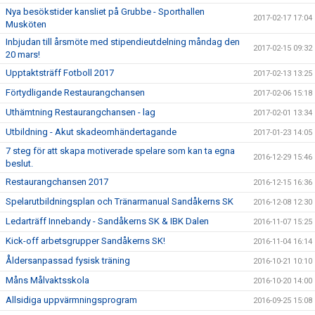
Nya besökstider kansliet på Grubbe - Sporthallen
2017-02-17 17:04
Musköten
Inbjudan till årsmöte med stipendieutdelning måndag den
2017-02-15 09:32
20 mars!
Upptaktsträff Fotboll 2017
2017-02-13 13:25
Förtydligande Restaurangchansen
2017-02-06 15:18
Uthämtning Restaurangchansen - lag
2017-02-01 13:34
Utbildning - Akut skadeomhändertagande
2017-01-23 14:05
7 steg för att skapa motiverade spelare som kan ta egna
2016-12-29 15:46
beslut.
Restaurangchansen 2017
2016-12-15 16:36
Spelarutbildningsplan och Tränarmanual Sandåkerns SK
2016-12-08 12:30
Ledarträff Innebandy - Sandåkerns SK & IBK Dalen
2016-11-07 15:25
Kick-off arbetsgrupper Sandåkerns SK!
2016-11-04 16:14
Åldersanpassad fysisk träning
2016-10-21 10:10
Måns Målvaktsskola
2016-10-20 14:00
Allsidiga uppvärmningsprogram
2016-09-25 15:08