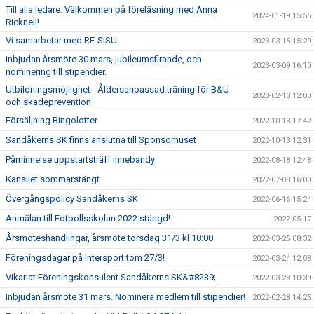
Till alla ledare: Välkommen på föreläsning med Anna
2024-01-19 15:55
Ricknell!
Vi samarbetar med RF-SISU
2023-03-15 15:29
Inbjudan årsmöte 30 mars, jubileumsfirande, och
2023-03-09 16:10
nominering till stipendier.
Utbildningsmöjlighet - Åldersanpassad träning för B&U
2023-02-13 12:00
och skadeprevention
Försäljning Bingolotter
2022-10-13 17:42
Sandåkerns SK finns anslutna till Sponsorhuset
2022-10-13 12:31
Påminnelse uppstartsträff innebandy
2022-08-18 12:48
Kansliet sommarstängt
2022-07-08 16:00
Övergångspolicy Sandåkerns SK
2022-06-16 15:24
Anmälan till Fotbollsskolan 2022 stängd!
2022-05-17
Årsmöteshandlingar, årsmöte torsdag 31/3 kl 18:00
2022-03-25 08:32
Föreningsdagar på Intersport tom 27/3!
2022-03-24 12:08
Vikariat Föreningskonsulent Sandåkerns SK&#8239;
2022-03-23 10:39
Inbjudan årsmöte 31 mars. Nominera medlem till stipendier!
2022-02-28 14:25