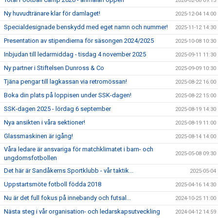
2026-02-08 09:15
Ny huvudtränare klar för damlaget!
2025-12-04 14:00
Specialdesignade benskydd med eget namn och nummer!
2025-11-12 14:30
Presentation av stipendierna för säsongen 2024/2025
2025-10-08 10:30
Inbjudan till ledarmiddag - tisdag 4 november 2025
2025-09-11 11:30
Ny partner i Stiftelsen Dunross & Co
2025-09-09 10:30
Tjäna pengar till lagkassan via retromössan!
2025-08-22 16:00
Boka din plats på loppisen under SSK-dagen!
2025-08-22 15:00
SSK-dagen 2025 - lördag 6 september
2025-08-19 14:30
Nya ansikten i våra sektioner!
2025-08-19 11:00
Glassmaskinen är igång!
2025-08-14 14:00
Våra ledare är ansvariga för matchklimatet i barn- och
2025-05-08 09:30
ungdomsfotbollen
Det här är Sandåkerns Sportklubb - vår taktik...
2025-05-04
Uppstartsmöte fotboll födda 2018
2025-04-16 14:30
Nu är det full fokus på innebandy och futsal...
2024-10-25 11:00
Nästa steg i vår organisation- och ledarskapsutveckling
2024-04-12 14:59