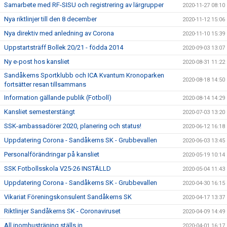
Samarbete med RF-SISU och registrering av lärgrupper
2020-11-27 08:10
Nya riktlinjer till den 8 december
2020-11-12 15:06
Nya direktiv med anledning av Corona
2020-11-10 15:39
Uppstartsträff Bollek 20/21 - födda 2014
2020-09-03 13:07
Ny e-post hos kansliet
2020-08-31 11:22
Sandåkerns Sportklubb och ICA Kvantum Kronoparken
2020-08-18 14:50
fortsätter resan tillsammans
Information gällande publik (Fotboll)
2020-08-14 14:29
Kansliet semesterstängt
2020-07-03 13:20
SSK-ambassadörer 2020, planering och status!
2020-06-12 16:18
Uppdatering Corona - Sandåkerns SK - Grubbevallen
2020-06-03 13:45
Personalförändringar på kansliet
2020-05-19 10:14
SSK Fotbollsskola V25-26 INSTÄLLD
2020-05-04 11:43
Uppdatering Corona - Sandåkerns SK - Grubbevallen
2020-04-30 16:15
Vikariat Föreningskonsulent Sandåkerns SK
2020-04-17 13:37
Riktlinjer Sandåkerns SK - Coronaviruset
2020-04-09 14:49
All inomhusträning ställs in
2020-04-01 16:17