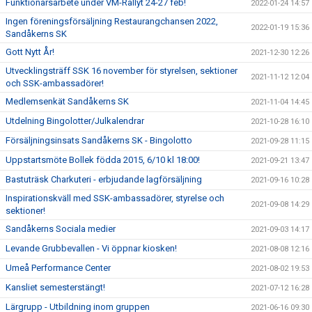
Funktionärsarbete under VM-Rallyt 24-27 feb!
2022-01-24 14:57
Ingen föreningsförsäljning Restaurangchansen 2022,
2022-01-19 15:36
Sandåkerns SK
Gott Nytt År!
2021-12-30 12:26
Utvecklingsträff SSK 16 november för styrelsen, sektioner
2021-11-12 12:04
och SSK-ambassadörer!
Medlemsenkät Sandåkerns SK
2021-11-04 14:45
Utdelning Bingolotter/Julkalendrar
2021-10-28 16:10
Försäljningsinsats Sandåkerns SK - Bingolotto
2021-09-28 11:15
Uppstartsmöte Bollek födda 2015, 6/10 kl 18:00!
2021-09-21 13:47
Bastuträsk Charkuteri - erbjudande lagförsäljning
2021-09-16 10:28
Inspirationskväll med SSK-ambassadörer, styrelse och
2021-09-08 14:29
sektioner!
Sandåkerns Sociala medier
2021-09-03 14:17
Levande Grubbevallen - Vi öppnar kiosken!
2021-08-08 12:16
Umeå Performance Center
2021-08-02 19:53
Kansliet semesterstängt!
2021-07-12 16:28
Lärgrupp - Utbildning inom gruppen
2021-06-16 09:30