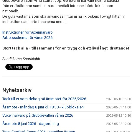
Grubbevallen som vi nu startat upp. Gensvaret har varit helt fantasiskt
SCHEMA ALLA LAG
från er föräldrarar samt ett stort medialt intresse, både lokalt som
nationellt.
De gula västarna som ska användas hittar ni nu i kiosken. I övrigt hittar ni
KONTAKT
instruktion samt arbetsschema nedan.
Instruktioner för vuxennärvaro
Arbetsschema för våren 2026
Stort tack alla - tillsammans för en trygg och ett livslångt idrottande!
Sandåkerns Sportklubb
Nyhetsarkiv
Tack till er som deltog på årsmötet för 2025/2026
2026-06-10 16:30
Årsmöte - måndag 8 juni kl. 18.30 - klubblokalen
2026-06-01 11:00
Vuxennärvaro på Grubbevallen våren 2026
2026-05-12 10:30
Årsmöte 8 juni 2026 - dagordning
2026-05-02 12:00
Total Football Camp 2026 - anmälan öppen