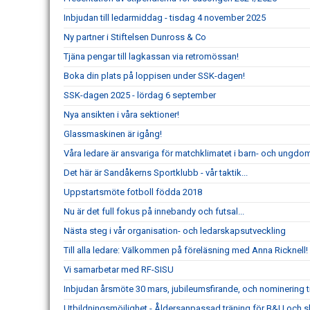
Inbjudan till ledarmiddag - tisdag 4 november 2025
Ny partner i Stiftelsen Dunross & Co
Tjäna pengar till lagkassan via retromössan!
Boka din plats på loppisen under SSK-dagen!
SSK-dagen 2025 - lördag 6 september
Nya ansikten i våra sektioner!
Glassmaskinen är igång!
Våra ledare är ansvariga för matchklimatet i barn- och ungdo
Det här är Sandåkerns Sportklubb - vår taktik...
Uppstartsmöte fotboll födda 2018
Nu är det full fokus på innebandy och futsal...
Nästa steg i vår organisation- och ledarskapsutveckling
Till alla ledare: Välkommen på föreläsning med Anna Ricknell!
Vi samarbetar med RF-SISU
Inbjudan årsmöte 30 mars, jubileumsfirande, och nominering til
Utbildningsmöjlighet - Åldersanpassad träning för B&U och 