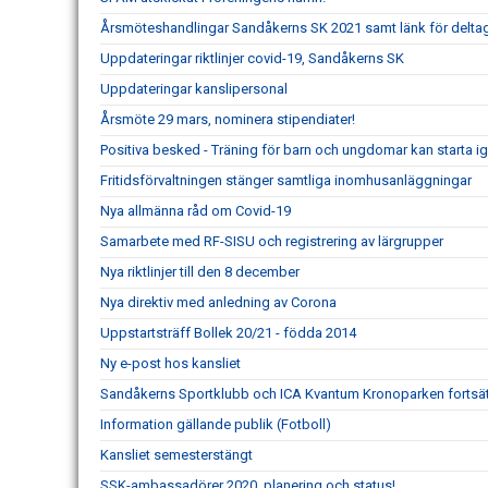
Årsmöteshandlingar Sandåkerns SK 2021 samt länk för delta
Uppdateringar riktlinjer covid-19, Sandåkerns SK
Uppdateringar kanslipersonal
Årsmöte 29 mars, nominera stipendiater!
Positiva besked - Träning för barn och ungdomar kan starta i
Fritidsförvaltningen stänger samtliga inomhusanläggningar
Nya allmänna råd om Covid-19
Samarbete med RF-SISU och registrering av lärgrupper
Nya riktlinjer till den 8 december
Nya direktiv med anledning av Corona
Uppstartsträff Bollek 20/21 - födda 2014
Ny e-post hos kansliet
Sandåkerns Sportklubb och ICA Kvantum Kronoparken fortsät
Information gällande publik (Fotboll)
Kansliet semesterstängt
SSK-ambassadörer 2020, planering och status!