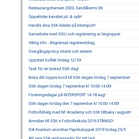
Restaurangchansen 2020, Sandåkerns SK
Öppettider kansliet jul- & nyår!
Handla dina SSK-kläder på Intersport!
Samarbete med SISU och registrering av lärgrupper
Viktig info - Begränsat registerutdrag
Övergångspolicy internt och externt
Uppstart bollek lördag 12/10!
Tack för en lyckad SSK-dag!
Boka ditt loppis-bord till SSK-dagen lördag 7 september!
SSK-dagen lördag 7 september kl 10:00-14:00!
Föreningsdagar på INTERSPORT 14-18 aug!
SSK-dagen lördag den 7 september kl 10:00-14:00!
Fotbollshelg med NF Academy och SSK tillbaka i augusti!
Anmälan till SSK:s Fotbollsskola 2019 STÄNGD!
ICA Kvantum anordnar Paprikaloppet 2019 lördag 25/5
Att vara SSK-ambassadör för sitt lag!