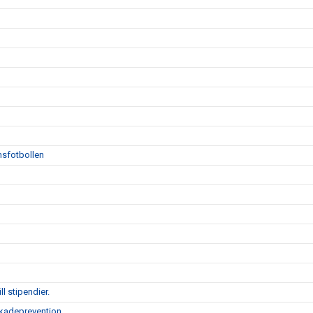
msfotbollen
l stipendier.
skadeprevention