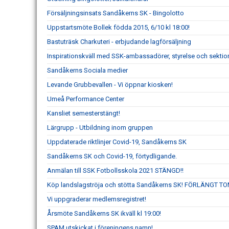
Försäljningsinsats Sandåkerns SK - Bingolotto
Uppstartsmöte Bollek födda 2015, 6/10 kl 18:00!
Bastuträsk Charkuteri - erbjudande lagförsäljning
Inspirationskväll med SSK-ambassadörer, styrelse och se
Sandåkerns Sociala medier
Levande Grubbevallen - Vi öppnar kiosken!
Umeå Performance Center
Kansliet semesterstängt!
Lärgrupp - Utbildning inom gruppen
Uppdaterade riktlinjer Covid-19, Sandåkerns SK
Sandåkerns SK och Covid-19, förtydligande.
Anmälan till SSK Fotbollsskola 2021 STÄNGD!!
Köp landslagströja och stötta Sandåkerns SK! FÖRLÄNGT TO
Vi uppgraderar medlemsregistret!
Årsmöte Sandåkerns SK ikväll kl 19:00!
SPAM utskickat i föreningens namn!