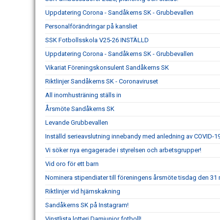
Uppdatering Corona - Sandåkerns SK - Grubbevallen
Personalförändringar på kansliet
SSK Fotbollsskola V25-26 INSTÄLLD
Uppdatering Corona - Sandåkerns SK - Grubbevallen
Vikariat Föreningskonsulent Sandåkerns SK
Riktlinjer Sandåkerns SK - Coronaviruset
All inomhusträning ställs in
Årsmöte Sandåkerns SK
Levande Grubbevallen
Inställd serieavslutning innebandy med anledning av COVID-1
Vi söker nya engagerade i styrelsen och arbetsgrupper!
Vid oro för ett barn
Nominera stipendiater till föreningens årsmöte tisdag den 31 
Riktlinjer vid hjärnskakning
Sandåkerns SK på Instagram!
Vinstlista lotteri Damjunior fotboll!