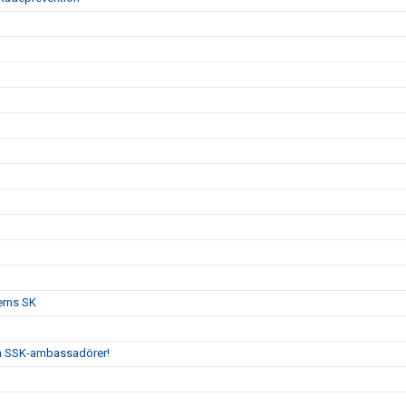
erns SK
och SSK-ambassadörer!