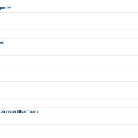
gande!
gen
ter resan tillsammans