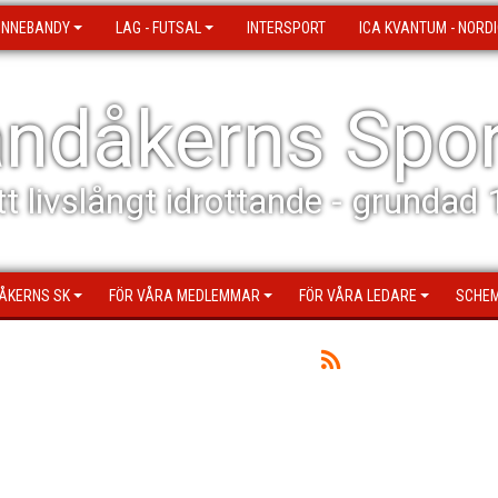
 INNEBANDY
LAG - FUTSAL
INTERSPORT
ICA KVANTUM - NORDI
ndåkerns Spor
tt livslångt idrottande - grundad
ÅKERNS SK
FÖR VÅRA MEDLEMMAR
FÖR VÅRA LEDARE
SCHEM