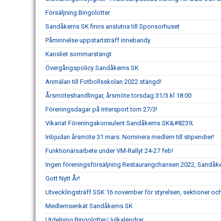
Försäljning Bingolotter
Sandåkerns SK finns anslutna till Sponsorhuset
Påminnelse uppstartsträff innebandy
Kansliet sommarstängt
Övergångspolicy Sandåkerns SK
Anmälan till Fotbollsskolan 2022 stängd!
Årsmöteshandlingar, årsmöte torsdag 31/3 kl 18:00
Föreningsdagar på Intersport tom 27/3!
Vikariat Föreningskonsulent Sandåkerns SK&#8239;
Inbjudan årsmöte 31 mars. Nominera medlem till stipendier!
Funktionärsarbete under VM-Rallyt 24-27 feb!
Ingen föreningsförsäljning Restaurangchansen 2022, Sandåk
Gott Nytt År!
Utvecklingsträff SSK 16 november för styrelsen, sektioner 
Medlemsenkät Sandåkerns SK
Utdelning Bingolotter/Julkalendrar