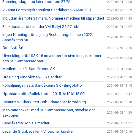
Föreningsdagar på Intersport tom 27/3!
2022-03-24 12:08
Vikariat Föreningskonsulent Sandåkerns SK&#8239;
2022-03-23 10:39
Inbjudan årsmöte 31 mars. Nominera medlem till stipendier!
2022-02-28 14:25
Funktionärsarbete under VM-Rallyt 24-27 feb!
2022-01-24 14:57
Ingen föreningsförsäljning Restaurangchansen 2022,
2022-01-19 15:36
Sandåkerns SK
Gott Nytt År!
2021-12-30 12:26
Utvecklingsträff SSK 16 november för styrelsen, sektioner
2021-11-12 12:04
och SSK-ambassadörer!
Medlemsenkät Sandåkerns SK
2021-11-04 14:45
Utdelning Bingolotter/Julkalendrar
2021-10-28 16:10
Försäljningsinsats Sandåkerns SK - Bingolotto
2021-09-28 11:15
Uppstartsmöte Bollek födda 2015, 6/10 kl 18:00!
2021-09-21 13:47
Bastuträsk Charkuteri - erbjudande lagförsäljning
2021-09-16 10:28
Inspirationskväll med SSK-ambassadörer, styrelse och
2021-09-08 14:29
sektioner!
Sandåkerns Sociala medier
2021-09-03 14:17
Levande Grubbevallen - Vi öppnar kiosken!
2021-08-08 12:16