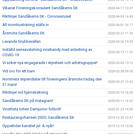
Vikariat Föreningskonsulent Sandåkerns SK
2020-04-17 13:37
Riktlinjer Sandåkerns SK - Coronaviruset
2020-04-09 14:49
All inomhusträning ställs in
2020-04-01 16:17
Årsmöte Sandåkerns SK
2020-03-27 11:24
Levande Grubbevallen
2020-03-26 19:59
Inställd serieavslutning innebandy med anledning av
2020-03-13 11:52
COVID-19
Vi söker nya engagerade i styrelsen och arbetsgrupper!
2020-03-04 13:15
Vid oro för ett barn
2020-02-28 09:50
Nominera stipendiater till föreningens årsmöte tisdag den
2020-02-21 15:42
31 mars!
Riktlinjer vid hjärnskakning
2020-02-19 16:00
Sandåkerns SK på Instagram!
2020-02-11 14:52
Vinstlista lotteri Damjunior fotboll!
2020-01-23 14:00
Restaurangchansen 2020, Sandåkerns SK
2019-12-20 10:47
Öppettider kansliet jul- & nyår!
2019-12-19 10:26