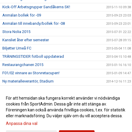
Kick-Off Arbetsgrupper Sandåkerns SK!
2015-11-10 09:38
Anmälan bollek för -09
2015-09-23 23:03
Anmälan till innebandy/bollek för -08
2015-09-23 23:01
Stora Nolia 2015
2015-07-31 22:22
Kansliet åter efter semester
2015-07-28 09:15
Biljetter Umeå FC
2015-05-04 11:08
TRÄNINGSTIDER fotboll uppdaterad
2015-04-15 10:48
Restaurangchanen 2015
2015-01-16 16:10
F01/02 vinnare av Storvretacupen!
2015-01-09 14:47
Ny materialleverantör, Stadium
2014-12-16 11:23
Nya regler kommunala aktivitetsstödet
2014-12-16 11:20
Avbokning träningstider
För att hemsidan ska fungera korrekt använder vi nödvändiga
2014-12-16 11:19
cookies från SportAdmin. Dessa går inte att stänga av.
Öppettider kansliet jul- och nyårshelgerna
2014-12-16 11:14
Föreningen kan också använda frivilliga cookies, t.ex. för statistik
eller marknadsföring. Du väljer själv om du vill acceptera dessa.
Anpassa dina val
Cookie-inställningar
Gå till Webbversion