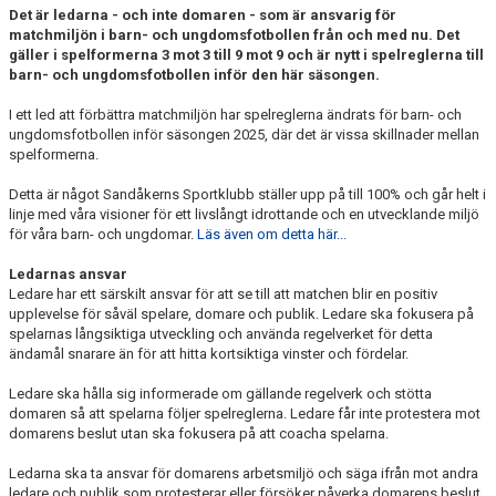
Det är ledarna - och inte domaren - som är ansvarig för
SCHEMA ALLA LAG
matchmiljön i barn- och ungdomsfotbollen från och med nu. Det
gäller i spelformerna 3 mot 3 till 9 mot 9 och är nytt i spelreglerna till
KONTAKT
barn- och ungdomsfotbollen inför den här säsongen.
I ett led att förbättra matchmiljön har spelreglerna ändrats för barn- och
ungdomsfotbollen inför säsongen 2025, där det är vissa skillnader mellan
spelformerna.
Detta är något Sandåkerns Sportklubb ställer upp på till 100% och går helt i
linje med våra visioner för ett livslångt idrottande och en utvecklande miljö
för våra barn- och ungdomar.
Läs även om detta här...
Ledarnas ansvar
Ledare har ett särskilt ansvar för att se till att matchen blir en positiv
upplevelse för såväl spelare, domare och publik. Ledare ska fokusera på
spelarnas långsiktiga utveckling och använda regelverket för detta
ändamål snarare än för att hitta kortsiktiga vinster och fördelar.
Ledare ska hålla sig informerade om gällande regelverk och stötta
domaren så att spelarna följer spelreglerna. Ledare får inte protestera mot
domarens beslut utan ska fokusera på att coacha spelarna.
Ledarna ska ta ansvar för domarens arbetsmiljö och säga ifrån mot andra
ledare och publik som protesterar eller försöker påverka domarens beslut.