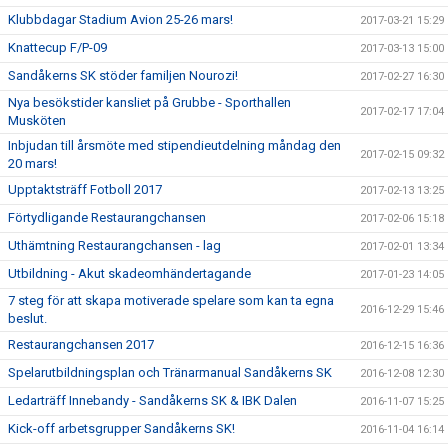
Klubbdagar Stadium Avion 25-26 mars!
2017-03-21 15:29
Knattecup F/P-09
2017-03-13 15:00
Sandåkerns SK stöder familjen Nourozi!
2017-02-27 16:30
Nya besökstider kansliet på Grubbe - Sporthallen
2017-02-17 17:04
Musköten
Inbjudan till årsmöte med stipendieutdelning måndag den
2017-02-15 09:32
20 mars!
Upptaktsträff Fotboll 2017
2017-02-13 13:25
Förtydligande Restaurangchansen
2017-02-06 15:18
Uthämtning Restaurangchansen - lag
2017-02-01 13:34
Utbildning - Akut skadeomhändertagande
2017-01-23 14:05
7 steg för att skapa motiverade spelare som kan ta egna
2016-12-29 15:46
beslut.
Restaurangchansen 2017
2016-12-15 16:36
Spelarutbildningsplan och Tränarmanual Sandåkerns SK
2016-12-08 12:30
Ledarträff Innebandy - Sandåkerns SK & IBK Dalen
2016-11-07 15:25
Kick-off arbetsgrupper Sandåkerns SK!
2016-11-04 16:14