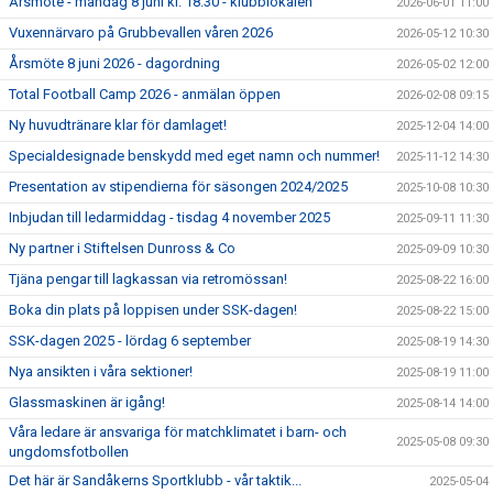
Årsmöte - måndag 8 juni kl. 18.30 - klubblokalen
2026-06-01 11:00
Vuxennärvaro på Grubbevallen våren 2026
2026-05-12 10:30
Årsmöte 8 juni 2026 - dagordning
2026-05-02 12:00
Total Football Camp 2026 - anmälan öppen
2026-02-08 09:15
Ny huvudtränare klar för damlaget!
2025-12-04 14:00
Specialdesignade benskydd med eget namn och nummer!
2025-11-12 14:30
Presentation av stipendierna för säsongen 2024/2025
2025-10-08 10:30
Inbjudan till ledarmiddag - tisdag 4 november 2025
2025-09-11 11:30
Ny partner i Stiftelsen Dunross & Co
2025-09-09 10:30
Tjäna pengar till lagkassan via retromössan!
2025-08-22 16:00
Boka din plats på loppisen under SSK-dagen!
2025-08-22 15:00
SSK-dagen 2025 - lördag 6 september
2025-08-19 14:30
Nya ansikten i våra sektioner!
2025-08-19 11:00
Glassmaskinen är igång!
2025-08-14 14:00
Våra ledare är ansvariga för matchklimatet i barn- och
2025-05-08 09:30
ungdomsfotbollen
Det här är Sandåkerns Sportklubb - vår taktik...
2025-05-04