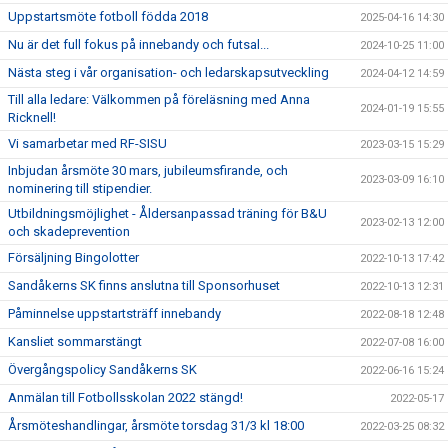
Uppstartsmöte fotboll födda 2018
2025-04-16 14:30
Nu är det full fokus på innebandy och futsal...
2024-10-25 11:00
Nästa steg i vår organisation- och ledarskapsutveckling
2024-04-12 14:59
Till alla ledare: Välkommen på föreläsning med Anna
2024-01-19 15:55
Ricknell!
Vi samarbetar med RF-SISU
2023-03-15 15:29
Inbjudan årsmöte 30 mars, jubileumsfirande, och
2023-03-09 16:10
nominering till stipendier.
Utbildningsmöjlighet - Åldersanpassad träning för B&U
2023-02-13 12:00
och skadeprevention
Försäljning Bingolotter
2022-10-13 17:42
Sandåkerns SK finns anslutna till Sponsorhuset
2022-10-13 12:31
Påminnelse uppstartsträff innebandy
2022-08-18 12:48
Kansliet sommarstängt
2022-07-08 16:00
Övergångspolicy Sandåkerns SK
2022-06-16 15:24
Anmälan till Fotbollsskolan 2022 stängd!
2022-05-17
Årsmöteshandlingar, årsmöte torsdag 31/3 kl 18:00
2022-03-25 08:32