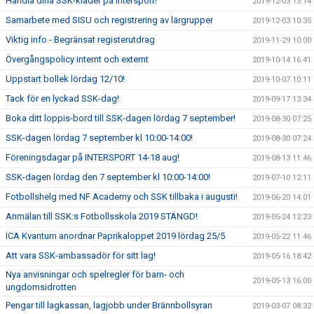
Handla dina SSK-kläder på Intersport!
2019-12-03 13:14
Samarbete med SISU och registrering av lärgrupper
2019-12-03 10:35
Viktig info - Begränsat registerutdrag
2019-11-29 10:00
Övergångspolicy internt och externt
2019-10-14 16:41
Uppstart bollek lördag 12/10!
2019-10-07 10:11
Tack för en lyckad SSK-dag!
2019-09-17 13:34
Boka ditt loppis-bord till SSK-dagen lördag 7 september!
2019-08-30 07:25
SSK-dagen lördag 7 september kl 10:00-14:00!
2019-08-30 07:24
Föreningsdagar på INTERSPORT 14-18 aug!
2019-08-13 11:46
SSK-dagen lördag den 7 september kl 10:00-14:00!
2019-07-10 12:11
Fotbollshelg med NF Academy och SSK tillbaka i augusti!
2019-06-20 14:01
Anmälan till SSK:s Fotbollsskola 2019 STÄNGD!
2019-05-24 12:23
ICA Kvantum anordnar Paprikaloppet 2019 lördag 25/5
2019-05-22 11:46
Att vara SSK-ambassadör för sitt lag!
2019-05-16 18:42
Nya anvisningar och spelregler för barn- och
2019-05-13 16:00
ungdomsidrotten
Pengar till lagkassan, lagjobb under Brännbollsyran
2019-03-07 08:32