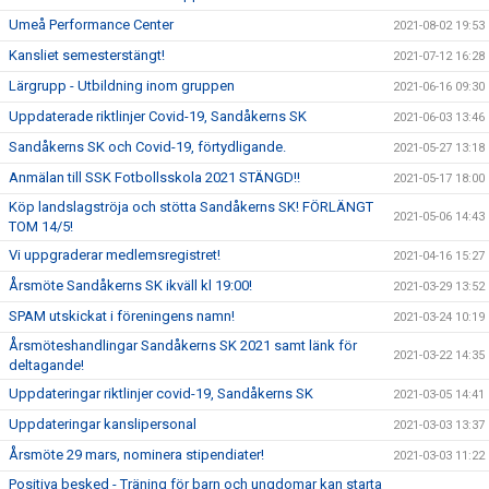
Umeå Performance Center
2021-08-02 19:53
Kansliet semesterstängt!
2021-07-12 16:28
Lärgrupp - Utbildning inom gruppen
2021-06-16 09:30
Uppdaterade riktlinjer Covid-19, Sandåkerns SK
2021-06-03 13:46
Sandåkerns SK och Covid-19, förtydligande.
2021-05-27 13:18
Anmälan till SSK Fotbollsskola 2021 STÄNGD!!
2021-05-17 18:00
Köp landslagströja och stötta Sandåkerns SK! FÖRLÄNGT
2021-05-06 14:43
TOM 14/5!
Vi uppgraderar medlemsregistret!
2021-04-16 15:27
Årsmöte Sandåkerns SK ikväll kl 19:00!
2021-03-29 13:52
SPAM utskickat i föreningens namn!
2021-03-24 10:19
Årsmöteshandlingar Sandåkerns SK 2021 samt länk för
2021-03-22 14:35
deltagande!
Uppdateringar riktlinjer covid-19, Sandåkerns SK
2021-03-05 14:41
Uppdateringar kanslipersonal
2021-03-03 13:37
Årsmöte 29 mars, nominera stipendiater!
2021-03-03 11:22
Positiva besked - Träning för barn och ungdomar kan starta