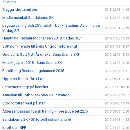
22 mars!
Trygga Idrottsmiljöer
2018-02-13 14:45
Medlemsenkät Sandåkerns SK
2018-02-02 13:45
Lagutprovning och 25% rabatt i butik, Stadium Avion nu på
2018-02-01 17:49
lördag 2/3!
Hämtning Restaurangchansen 2018, tisdag 30/1
2018-01-23 15:29
SSK nominerade till årets Ungdomsförening!
2018-01-16 19:27
God Jul & Gott Nytt År önskar Sandåkerns SK!
2017-12-19 15:09
Musikhjälpen 2018 - Sandåkerns SK
2017-12-07 16:25
Försäljning Restaurangchansen 2018
2017-12-07 14:41
Uppstart Bollek för 11:or!
2017-09-21 17:00
Semesterstängt på kansliet
2017-07-19 09:38
Anmälan till Fotbollsskolan 2017 stängd!
2017-05-09 16:07
Stöd idrotten väst på stan!
2017-05-05 16:19
Åldersanpassad fysisk träning - Före pubertet 22/5
2017-05-03 12:00
Sandåkerns SK F03 fotboll söker tränare!
2017-04-13 14:53
Idrott och NPF
2017-04-12 12:00