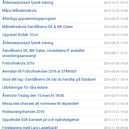
Åldersanpassad fysisk träning
2016-10-21 10:10
Måns Målvaktsskola
2016-10-20 14:00
Allsidiga uppvärmningsprogram
2016-09-25 15:08
Målvaktsskola Sandåkerns SK & IBK Dalen
2016-09-24 10:00
Uppstart Bollek 10:or!
2016-09-14 13:49
Åldersanpassad fysisk träning
2016-08-29 17:07
Sandåkerns SK, IBK Dalen, Umedalens IF anställer
2016-08-11 12:41
utvecklingsansvarig!
Fotbollsskola 2016
2016-07-05 14:09
Anmälan till Fotbollsskolan 2016 är STÄNGD!
2016-05-04 14:55
Stöd ditt lag i Sandåkerns SK när du handlar på Stadium!
2016-03-17 18:14
Utbildningar för våra ledare
2016-03-09 16:23
Årsmöte Tisdag den 15 mars kl 18:00
2016-02-19 14:05
Missa inte chansen att nominera till stipendier!
2016-02-12 16:18
Restaurangchansen 2016
2015-12-22 13:03
Öppettider SSK-kansliet jul-och nyårshelgerna!
2015-12-17 16:48
Föreläsning med Lars Lagerbäck!
2015-11-18 09:44