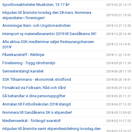
Sportlovsaktiviteter Musköten, 13-17 år!
2019-02-25 13:19
Inbjudan till årsmöte torsdag den 28 mars. Nominera
2019-02-21 13:50
stipendiater i föreningen!
Anvisningar Barn- och Ungdomsidrotten
2018-12-27 12:30
Intersport ny materialleverantör 2019 till Sandåkerns SK!
2018-12-20 16:40
Alla aktiva SSK-medlemmar säljer Restaurangchansen
2018-12-14 14:41
2019!
Påverkansträff - Riktlinjer
2018-11-22 13:41
Föreläsning - Trygg idrottsmiljö
2018-09-20 11:33
Semesterstängt kansliet
2018-06-28 11:59
SSK Tillsammans - ekonomisk stödfond
2018-06-20 18:41
Försäkrad via Folksam, Råd och Vård
2018-05-29 10:53
Så behandlar vi dina personuppgifter
2018-05-25 11:21
Anmälan till Fotbollsskolan 2018 stängd
2018-04-27 15:33
Nominera till Sandåkerns SK:s stipendier!
2018-03-13 09:42
Medlemsenkät - förlängd svarstid!
2018-02-19 17:25
Inbjudan till årsmöte samt stipendieutdelning torsdag den
2018-02-19 16:57