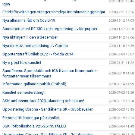
2021-01-21 15:45
igen
Fritidsförvaltningen stänger samtliga inomhusanläggningar
2020-12-21 16:16
Nya allmänna råd om Covid-19
2020-12-12 17:03
Samarbete med RF-SISU och registrering av lärgrupper
2020-11-27 08:10
Nya riktlinjer till den 8 december
2020-11-12 15:06
Nya direktiv med anledning av Corona
2020-11-10 15:39
Uppstartsträff Bollek 20/21 - födda 2014
2020-09-03 13:07
Ny e-post hos kansliet
2020-08-31 11:22
Sandåkerns Sportklubb och ICA Kvantum Kronoparken
2020-08-18 14:50
fortsätter resan tillsammans
Information gällande publik (Fotboll)
2020-08-14 14:29
Kansliet semesterstängt
2020-07-03 13:20
SSK-ambassadörer 2020, planering och status!
2020-06-12 16:18
Uppdatering Corona - Sandåkerns SK - Grubbevallen
2020-06-03 13:45
Personalförändringar på kansliet
2020-05-19 10:14
SSK Fotbollsskola V25-26 INSTÄLLD
2020-05-04 11:43
Uppdatering Corona - Sandåkerns SK - Grubbevallen
2020-04-30 16:15