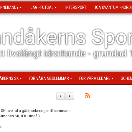
 INNEBANDY
LAG - FUTSAL
INTERSPORT
ICA KVANTUM - NORDI
ndåkerns Spor
tt livslångt idrottande - grundad
ÅKERNS SK
FÖR VÅRA MEDLEMMAR
FÖR VÅRA LEDARE
SCHEM
<
>
 SK över bl.a gästparkeringar tillsammans
, Gimonäs SK, IFK Umeå.)
n.