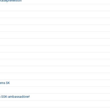
skadeprevention
erns SK
och SSK-ambassadörer!