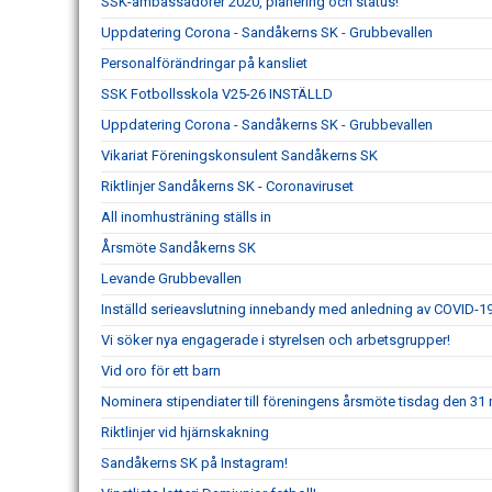
SSK-ambassadörer 2020, planering och status!
Uppdatering Corona - Sandåkerns SK - Grubbevallen
Personalförändringar på kansliet
SSK Fotbollsskola V25-26 INSTÄLLD
Uppdatering Corona - Sandåkerns SK - Grubbevallen
Vikariat Föreningskonsulent Sandåkerns SK
Riktlinjer Sandåkerns SK - Coronaviruset
All inomhusträning ställs in
Årsmöte Sandåkerns SK
Levande Grubbevallen
Inställd serieavslutning innebandy med anledning av COVID-1
Vi söker nya engagerade i styrelsen och arbetsgrupper!
Vid oro för ett barn
Nominera stipendiater till föreningens årsmöte tisdag den 31 
Riktlinjer vid hjärnskakning
Sandåkerns SK på Instagram!