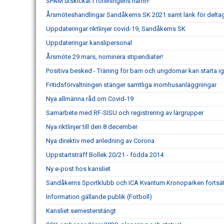
SPAM utskickat i föreningens namn!
Årsmöteshandlingar Sandåkerns SK 2021 samt länk för delta
Uppdateringar riktlinjer covid-19, Sandåkerns SK
Uppdateringar kanslipersonal
Årsmöte 29 mars, nominera stipendiater!
Positiva besked - Träning för barn och ungdomar kan starta i
Fritidsförvaltningen stänger samtliga inomhusanläggningar
Nya allmänna råd om Covid-19
Samarbete med RF-SISU och registrering av lärgrupper
Nya riktlinjer till den 8 december
Nya direktiv med anledning av Corona
Uppstartsträff Bollek 20/21 - födda 2014
Ny e-post hos kansliet
Sandåkerns Sportklubb och ICA Kvantum Kronoparken fortsät
Information gällande publik (Fotboll)
Kansliet semesterstängt