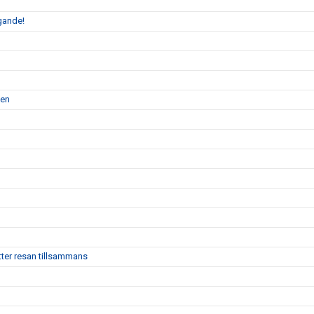
gande!
gen
ter resan tillsammans