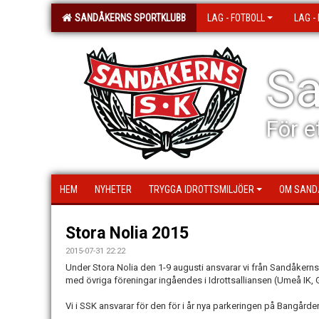
SANDÅKERNS SPORTKLUBB
LAG - FOTBOLL
LAG -
Sa
För e
HEM
NYHETER
TRYGGA IDROTTSMILJÖER
OM SAND
Stora Nolia 2015
2015-07-31 22:22
Under Stora Nolia den 1-9 augusti ansvarar vi från Sandåkerns
med övriga föreningar ingåendes i Idrottsalliansen (Umeå IK
Vi i SSK ansvarar för den för i år nya parkeringen på Bangårde