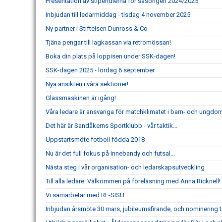
Presentation av stipendierna för säsongen 2024/2025
Inbjudan till ledarmiddag - tisdag 4 november 2025
Ny partner i Stiftelsen Dunross & Co
Tjäna pengar till lagkassan via retromössan!
Boka din plats på loppisen under SSK-dagen!
SSK-dagen 2025 - lördag 6 september
Nya ansikten i våra sektioner!
Glassmaskinen är igång!
Våra ledare är ansvariga för matchklimatet i barn- och ungdo
Det här är Sandåkerns Sportklubb - vår taktik...
Uppstartsmöte fotboll födda 2018
Nu är det full fokus på innebandy och futsal...
Nästa steg i vår organisation- och ledarskapsutveckling
Till alla ledare: Välkommen på föreläsning med Anna Ricknell!
Vi samarbetar med RF-SISU
Inbjudan årsmöte 30 mars, jubileumsfirande, och nominering til