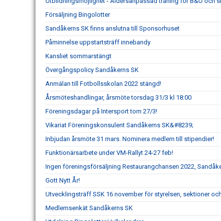
Utbildningsmöjlighet - Åldersanpassad träning för B&U och 
Försäljning Bingolotter
Sandåkerns SK finns anslutna till Sponsorhuset
Påminnelse uppstartsträff innebandy
Kansliet sommarstängt
Övergångspolicy Sandåkerns SK
Anmälan till Fotbollsskolan 2022 stängd!
Årsmöteshandlingar, årsmöte torsdag 31/3 kl 18:00
Föreningsdagar på Intersport tom 27/3!
Vikariat Föreningskonsulent Sandåkerns SK&#8239;
Inbjudan årsmöte 31 mars. Nominera medlem till stipendier!
Funktionärsarbete under VM-Rallyt 24-27 feb!
Ingen föreningsförsäljning Restaurangchansen 2022, Sandåk
Gott Nytt År!
Utvecklingsträff SSK 16 november för styrelsen, sektioner 
Medlemsenkät Sandåkerns SK