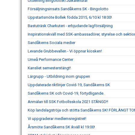
Utdelning Bingolotter/Julkalendrar
Försäljningsinsats Sandåkerns SK - Bingolotto
Uppstartsmöte Bollek födda 2015, 6/10 kl 18:00!
Bastuträsk Charkuteri - erbjudande lagförsäljning
Inspirationskväll med SSK-ambassadörer, styrelse och se
Sandåkerns Sociala medier
Levande Grubbevallen - Vi öppnar kiosken!
Umeå Performance Center
Kansliet semesterstängt!
Lärgrupp - Utbildning inom gruppen
Uppdaterade riktlinjer Covid-19, Sandåkerns SK
Sandåkerns SK och Covid-19, förtydligande.
Anmälan till SSK Fotbollsskola 2021 STÄNGD!!
Köp landslagströja och stötta Sandåkerns SK! FÖRLÄNGT TO
Vi uppgraderar medlemsregistret!
Årsmöte Sandåkerns SK ikväll kl 19:00!