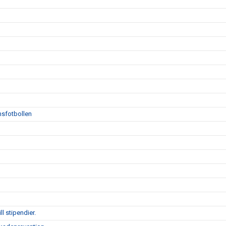
msfotbollen
l stipendier.