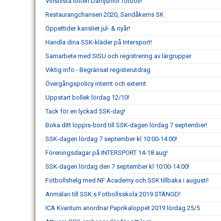
Vinstlista lotteri Damjunior fotboll!
Restaurangchansen 2020, Sandåkerns SK
Öppettider kansliet jul- & nyår!
Handla dina SSK-kläder på Intersport!
Samarbete med SISU och registrering av lärgrupper
Viktig info - Begränsat registerutdrag
Övergångspolicy internt och externt
Uppstart bollek lördag 12/10!
Tack för en lyckad SSK-dag!
Boka ditt loppis-bord till SSK-dagen lördag 7 september!
SSK-dagen lördag 7 september kl 10:00-14:00!
Föreningsdagar på INTERSPORT 14-18 aug!
SSK-dagen lördag den 7 september kl 10:00-14:00!
Fotbollshelg med NF Academy och SSK tillbaka i augusti!
Anmälan till SSK:s Fotbollsskola 2019 STÄNGD!
ICA Kvantum anordnar Paprikaloppet 2019 lördag 25/5