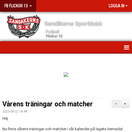
FB FLICKOR 13
LOGGA IN
Sandåkerns Sportklubb
Fotboll
Flickor 13
HEM
NYHETER
KALENDER
MATCHER
Vårens träningar och matcher
<
>
TRUPPEN
2023-04-22 18:48
Hej
BILDGALLERI
Nu finns vårens träningar och matcher i vår kalender på lagets hemsida!