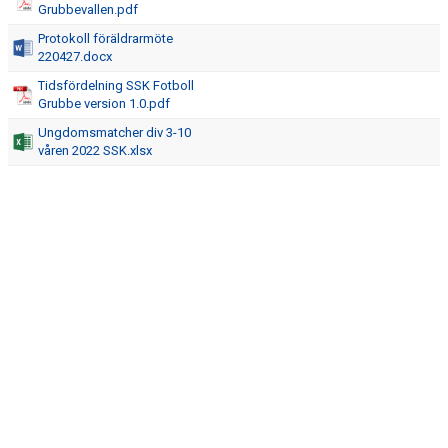
Grubbevallen.pdf
DOKUMENT
Protokoll föräldrarmöte
KONTAKT
220427.docx
Tidsfördelning SSK Fotboll
ANMÄLAN FOTBOLL F13
Grubbe version 1.0.pdf
Ungdomsmatcher div 3-10
våren 2022 SSK.xlsx