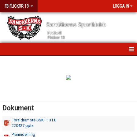
FB FLICKOR 13
LOGGA IN
Sandåkerns Sportklubb
Fotboll
Flickor 13
HEM
NYHETER
KALENDER
MATCHER
Dokument
TRUPPEN
Föräldramöte SSK F13 FB
220427.pptx
BILDGALLERI
Planindelning