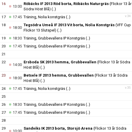
16
Röbäcks IF 2013 Röd borta, Röbäcks Naturgräs
(Flickor 13 år
13:00
Södra Höst Blå)
(..)
v.34
17
17:45
Träning, Nolia konstgräs
(..)
18
Tegsödra Umeå IF 2013 Vit borta, Nolia Konstgräs
(VFF Cup
18:00
Flickor 13 Slutspel)
(..)
19
18:30
Träning, Grubbevallens IP Konstgräs
(..)
20
17:45
Träning, Grubbevallens IP Konstgräs
(..)
21
22
Ersboda SK 2013 hemma, Grubbevallen
(Flickor 13 år Södra
14:00
Höst Blå)
(..)
23
Betsele IF 2013 hemma, Grubbevallen
(Flickor 13 år Södra
18:00
Höst Blå)
(..)
v.35
24
17:45
Träning, Nolia konstgräs
(..)
25
26
18:30
Träning, Grubbevallens IP Konstgräs
(..)
27
17:45
Träning, Grubbevallens IP Konstgräs
(..)
28
29
Sandviks IK 2013 borta, Storsjö Arena
(Flickor 13 år Södra
10:00