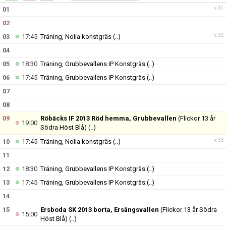
DOKUMENT
v.31
01
02
KONTAKT
v.32
03
17:45
Träning, Nolia konstgräs
(..)
ANMÄLAN FOTBOLL F13
04
05
18:30
Träning, Grubbevallens IP Konstgräs
(..)
06
17:45
Träning, Grubbevallens IP Konstgräs
(..)
07
08
09
Röbäcks IF 2013 Röd hemma, Grubbevallen
(Flickor 13 år
19:00
Södra Höst Blå)
(..)
v.33
10
17:45
Träning, Nolia konstgräs
(..)
11
12
18:30
Träning, Grubbevallens IP Konstgräs
(..)
13
17:45
Träning, Grubbevallens IP Konstgräs
(..)
14
15
Ersboda SK 2013 borta, Ersängsvallen
(Flickor 13 år Södra
15:00
Höst Blå)
(..)