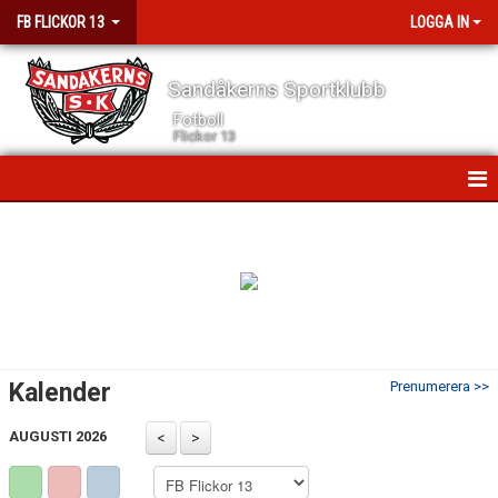
FB FLICKOR 13
LOGGA IN
Sandåkerns Sportklubb
Fotboll
Flickor 13
HEM
NYHETER
KALENDER
MATCHER
Kalender
Prenumerera >>
TRUPPEN
AUGUSTI 2026
BILDGALLERI