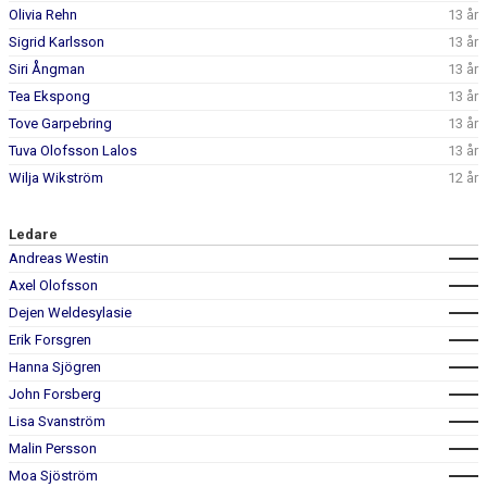
Olivia Rehn
13 år
Sigrid Karlsson
13 år
Siri Ångman
13 år
Tea Ekspong
13 år
Tove Garpebring
13 år
Tuva Olofsson Lalos
13 år
Wilja Wikström
12 år
Ledare
Andreas Westin
Axel Olofsson
Dejen Weldesylasie
Erik Forsgren
Hanna Sjögren
John Forsberg
Lisa Svanström
Malin Persson
Moa Sjöström