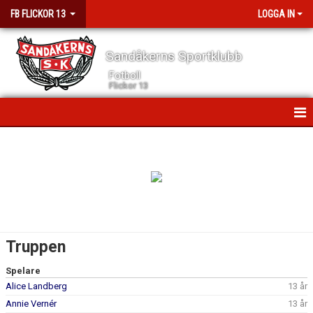
FB FLICKOR 13
LOGGA IN
Sandåkerns Sportklubb
Fotboll
Flickor 13
HEM
NYHETER
KALENDER
MATCHER
Truppen
TRUPPEN
Spelare
Alice Landberg
13 år
BILDGALLERI
Annie Vernér
13 år