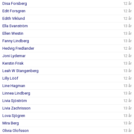
DOKUMENT
Disa Forsberg
12 år
Edit Forsgren
12 år
KONTAKT
Edith Viklund
12 år
Ella Svanström
13 år
ANMÄLAN FOTBOLL F13
Ellen Westin
13 år
Fanny Lindberg
13 år
Hedvig Fredlander
12 år
Joni Lydemar
12 år
Kerstin Frisk
13 år
Leah W Stangenberg
13 år
Lilly Lööf
12 år
Line Hagman
13 år
Linnea Lindberg
13 år
Livia Sjöström
12 år
Livia Zachrisson
13 år
Lova Sjögren
13 år
Mira Berg
13 år
Olivia Olofsson
13 år