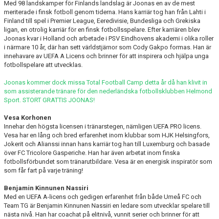
Med 98 landskamper för Finlands landslag är Joonas en av de mest
meriterade i finsk fotboll genom tiderna. Hans karriär tog han från Lahti i
Finland till spel i Premier League, Eeredivisie, Bundesliga och Grekiska
ligan, en otrolig karriär för en finsk fotbollsspelare. Efter karriären blev
Joonas kvar i Holland och arbetade i PSV Eindhovens akademi i olika roller
i närmare 10 år, där han sett världstjärnor som Cody Gakpo formas. Han är
innehavare av UEFA A Licens och brinner för att inspirera och hjälpa unga
fotbollspelare att utvecklas.
Joonas kommer dock missa Total Football Camp detta år då han klivit in
som assisterande tränare för den nederländska fotbollsklubben Helmond
Sport. STORT GRATTIS JOONAS!
Vesa Korhonen
Innehar den högsta licensen i tränarstegen, nämligen UEFA PRO licens.
Vesa har en lång och bred erfarenhet inom klubbar som HJK Helsingfors,
Jokerit och Alianssi innan hans karriär tog han till Luxemburg och basade
över FC Tricolore Gasperiche. Han har även arbetat inom finska
fotbollsförbundet som tränarutbildare. Vesa är en energisk inspiratör som
som får fart på varje träning!
Benjamin Kinnunen Nassiri
Med en UEFA A-licens och gedigen erfarenhet från både Umeå FC och
Team TG är Benjamin Kinnunen Nassiri en ledare som utvecklar spelare till
nästa nivå. Han har coachat på elitnivå, vunnit serier och brinner för att