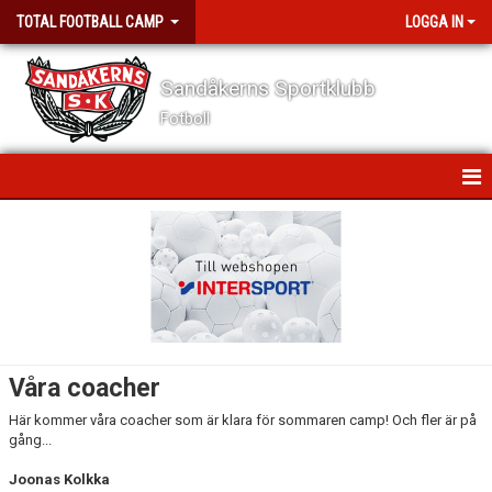
TOTAL FOOTBALL CAMP
LOGGA IN
Sandåkerns Sportklubb
Fotboll
HEM
FRÅGOR OCH SVAR - FÖDDA 2010-2011
FRÅGOR OCH SVAR - FÖDDA 2012-2015
VÅRA COACHER
Våra coacher
KONTAKT
Här kommer våra coacher som är klara för sommaren camp! Och fler är på
gång...
Joonas Kolkka