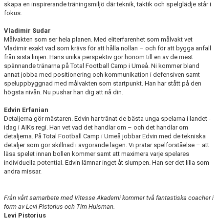
skapa en inspirerande träningsmiljö där teknik, taktik och spelglädje står i
fokus.
Vladimir Sudar
Målvakten som ser hela planen. Med eliterfarenhet som målvakt vet
Vladimir exakt vad som krävs för att hålla nollan – och för att bygga anfall
från sista linjen. Hans unika perspektiv gör honom till en av de mest
spännande tränarna på Total Football Camp i Umeå. Ni kommer bland
annat jobba med positionering och kommunikation i defensiven samt
speluppbyggnad med målvakten som startpunkt. Han har stått på den
högsta nivån. Nu pushar han dig att nå din.
Edvin Erfanian
Detaljerna gör mästaren. Edvin har tränat de bästa unga spelarna i landet -
idag i AIKs regi. Han vet vad det handlar om – och det handlar om
detaljerna. På Total Football Camp i Umeå jobbar Edvin med de tekniska
detaljer som gör skillnad i avgörande lägen. Vi pratar spelförståelse – att
läsa spelet innan bollen kommer samt att maximera varje spelares
individuella potential. Edvin lämnar inget åt slumpen. Han ser det lilla som
andra missar.
Från vårt samarbete med Vitesse Akademi kommer två fantastiska coacher i
form av Levi Pistorius och Tim Huisman.
Levi Pistorius