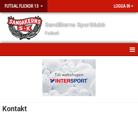
FUTSAL FLICKOR 13
LOGGA IN
Sandåkerns Sportklubb
Fotboll
HEM
NYHETER
KALENDER
MATCHER
Kontakt
TRUPPEN
BILDGALLERI