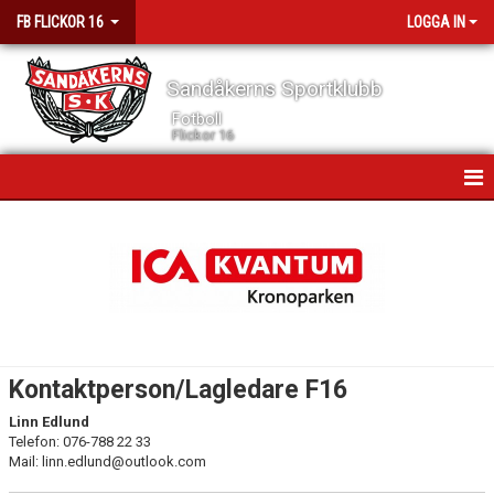
FB FLICKOR 16
LOGGA IN
Sandåkerns Sportklubb
Fotboll
Flickor 16
HEM
NYHETER
TRUPP
KALENDER
Kontaktperson/Lagledare F16
MATCHER
Linn Edlund
Telefon: 076-788 22 33
DOKUMENT
Mail: linn.edlund@outlook.com