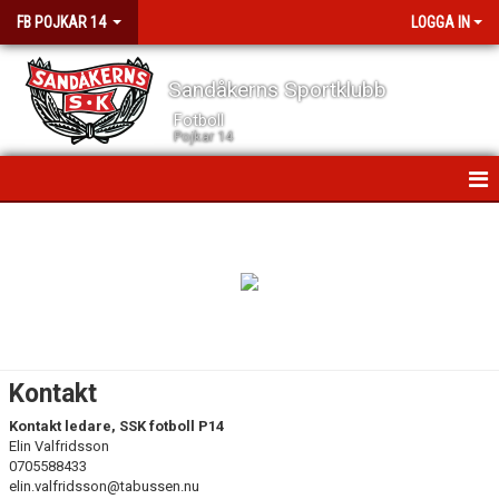
FB POJKAR 14
LOGGA IN
Sandåkerns Sportklubb
Fotboll
Pojkar 14
HEM
NYHETER
KALENDER
MATCHER
Kontakt
TRUPPEN
Kontakt ledare, SSK fotboll P14
Elin Valfridsson
BILDGALLERI
0705588433
elin.valfridsson@tabussen.nu