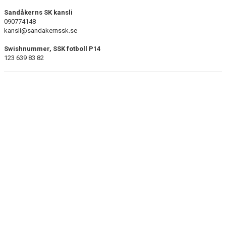
DOKUMENT
Sandåkerns SK kansli
090774148
KONTAKT
kansli@sandakernssk.se
Swishnummer, SSK fotboll P14
BÖRJA SPELA MED POJKAR 2014
123 639 83 82