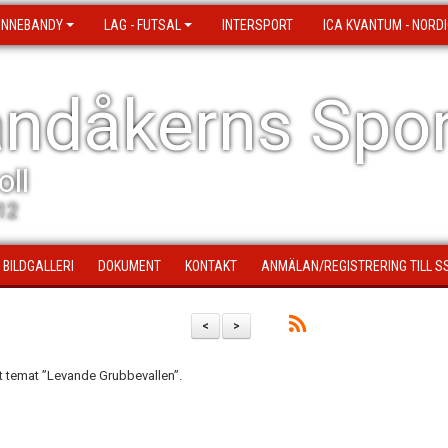
 INNEBANDY
LAG - FUTSAL
INTERSPORT
ICA KVANTUM - NORDI
ndåkerns Spor
oll
12
BILDGALLERI
DOKUMENT
KONTAKT
ANMÄLAN/REGISTRERING TILL S
<
>
t temat ”Levande Grubbevallen”.