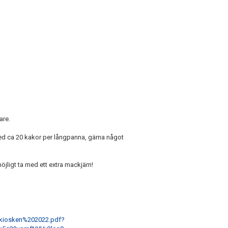
are.
d ca 20 kakor per långpanna, gärna något
öjligt ta med ett extra mackjärn!
0kiosken%202022.pdf?