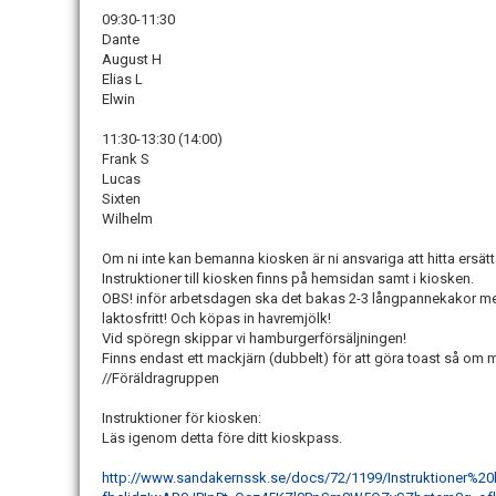
09:30-11:30
Dante
August H
Elias L
Elwin
11:30-13:30 (14:00)
Frank S
Lucas
Sixten
Wilhelm
Om ni inte kan bemanna kiosken är ni ansvariga att hitta ersätt
Instruktioner till kiosken finns på hemsidan samt i kiosken.
OBS! inför arbetsdagen ska det bakas 2-3 långpannekakor me
laktosfritt! Och köpas in havremjölk!
Vid spöregn skippar vi hamburgerförsäljningen!
Finns endast ett mackjärn (dubbelt) för att göra toast så om m
//Föräldragruppen
Instruktioner för kiosken:
Läs igenom detta före ditt kioskpass.
http://www.sandakernssk.se/docs/72/1199/Instruktioner%2