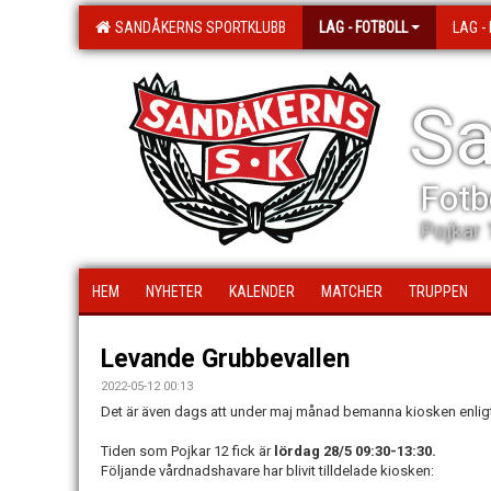
SANDÅKERNS SPORTKLUBB
LAG - FOTBOLL
LAG -
Sa
Fotb
Pojkar 
HEM
NYHETER
KALENDER
MATCHER
TRUPPEN
Levande Grubbevallen
2022-05-12 00:13
Det är även dags att under maj månad bemanna kiosken enlig
Tiden som Pojkar 12 fick är
lördag 28/5 09:30-13:30.
Följande vårdnadshavare har blivit tilldelade kiosken: