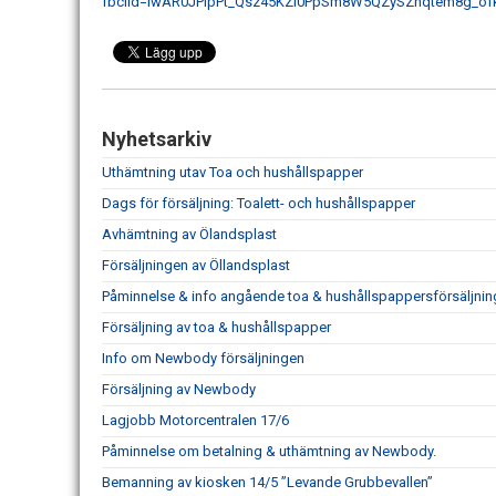
fbclid=IwAR0JPIpPt_Qsz45KZl0PpSm8W5QZySZhqtem8g_of
Nyhetsarkiv
Uthämtning utav Toa och hushållspapper
Dags för försäljning: Toalett- och hushållspapper
Avhämtning av Ölandsplast
Försäljningen av Öllandsplast
Påminnelse & info angående toa & hushållspappersförsäljni
Försäljning av toa & hushållspapper
Info om Newbody försäljningen
Försäljning av Newbody
Lagjobb Motorcentralen 17/6
Påminnelse om betalning & uthämtning av Newbody.
Bemanning av kiosken 14/5 ”Levande Grubbevallen”