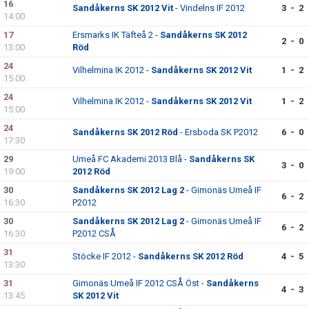
16
Sandåkerns SK 2012 Vit
- Vindelns IF 2012
3 - 2
14:00
17
Ersmarks IK Täfteå 2 -
Sandåkerns SK 2012
2 - 0
13:00
Röd
24
Vilhelmina IK 2012 -
Sandåkerns SK 2012 Vit
1 - 2
15:00
24
Vilhelmina IK 2012 -
Sandåkerns SK 2012 Vit
1 - 2
15:00
24
Sandåkerns SK 2012 Röd
- Ersboda SK P2012
6 - 0
17:30
29
Umeå FC Akademi 2013 Blå -
Sandåkerns SK
3 - 0
19:00
2012 Röd
30
Sandåkerns SK 2012 Lag 2
- Gimonäs Umeå IF
6 - 2
16:30
P2012
30
Sandåkerns SK 2012 Lag 2
- Gimonäs Umeå IF
6 - 2
16:30
P2012 CSÅ
31
Stöcke IF 2012 -
Sandåkerns SK 2012 Röd
4 - 5
13:30
31
Gimonäs Umeå IF 2012 CSÅ Öst -
Sandåkerns
4 - 3
13:45
SK 2012 Vit