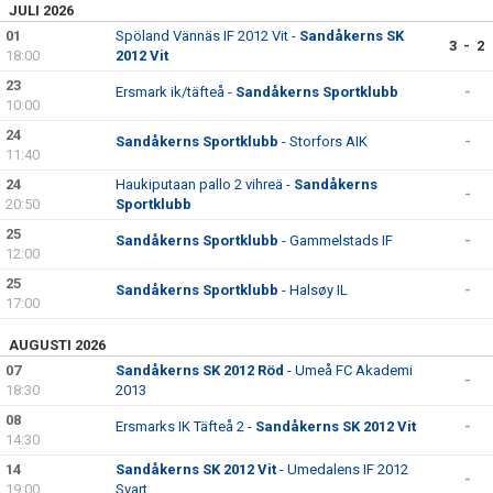
JULI 2026
01
Spöland Vännäs IF 2012 Vit -
Sandåkerns SK
3 - 2
18:00
2012 Vit
23
Ersmark ik/täfteå -
Sandåkerns Sportklubb
-
10:00
24
Sandåkerns Sportklubb
- Storfors AIK
-
11:40
24
Haukiputaan pallo 2 vihreä -
Sandåkerns
-
20:50
Sportklubb
25
Sandåkerns Sportklubb
- Gammelstads IF
-
12:00
25
Sandåkerns Sportklubb
- Halsøy IL
-
17:00
AUGUSTI 2026
07
Sandåkerns SK 2012 Röd
- Umeå FC Akademi
-
18:30
2013
08
Ersmarks IK Täfteå 2 -
Sandåkerns SK 2012 Vit
-
14:30
14
Sandåkerns SK 2012 Vit
- Umedalens IF 2012
-
19:00
Svart