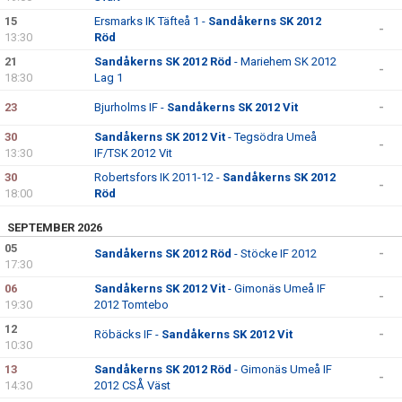
15
Ersmarks IK Täfteå 1 -
Sandåkerns SK 2012
-
13:30
Röd
21
Sandåkerns SK 2012 Röd
- Mariehem SK 2012
-
18:30
Lag 1
23
Bjurholms IF -
Sandåkerns SK 2012 Vit
-
30
Sandåkerns SK 2012 Vit
- Tegsödra Umeå
-
13:30
IF/TSK 2012 Vit
30
Robertsfors IK 2011-12 -
Sandåkerns SK 2012
-
18:00
Röd
SEPTEMBER 2026
05
Sandåkerns SK 2012 Röd
- Stöcke IF 2012
-
17:30
06
Sandåkerns SK 2012 Vit
- Gimonäs Umeå IF
-
19:30
2012 Tomtebo
12
Röbäcks IF -
Sandåkerns SK 2012 Vit
-
10:30
13
Sandåkerns SK 2012 Röd
- Gimonäs Umeå IF
-
14:30
2012 CSÅ Väst