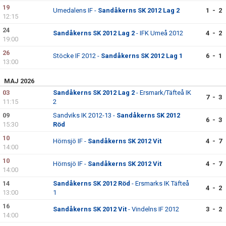
DOKUMENT
19
Umedalens IF -
Sandåkerns SK 2012 Lag 2
1 - 2
12:15
KONTAKT
24
Sandåkerns SK 2012 Lag 2
- IFK Umeå 2012
4 - 2
19:00
ANMÄLAN/REGISTRERING TILL SSK POJKAR 2012
26
Stöcke IF 2012 -
Sandåkerns SK 2012 Lag 1
6 - 1
13:00
MAJ 2026
03
Sandåkerns SK 2012 Lag 2
- Ersmark/Täfteå IK
7 - 3
11:15
2
09
Sandviks IK 2012-13 -
Sandåkerns SK 2012
6 - 3
15:30
Röd
10
Hörnsjö IF -
Sandåkerns SK 2012 Vit
4 - 7
14:00
10
Hörnsjö IF -
Sandåkerns SK 2012 Vit
4 - 7
14:00
14
Sandåkerns SK 2012 Röd
- Ersmarks IK Täfteå
4 - 2
13:00
1
16
Sandåkerns SK 2012 Vit
- Vindelns IF 2012
3 - 2
14:00