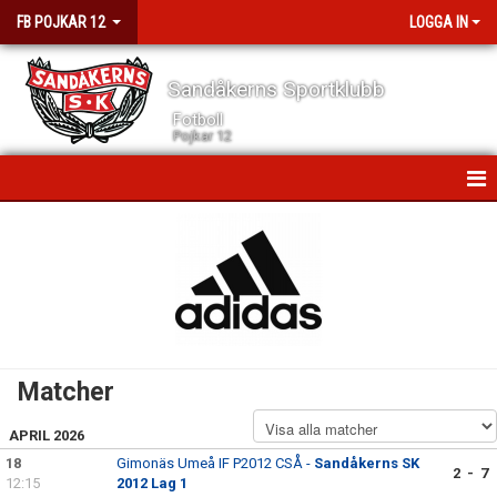
FB POJKAR 12
LOGGA IN
Sandåkerns Sportklubb
Fotboll
Pojkar 12
HEM
NYHETER
KALENDER
MATCHER
Matcher
TRUPPEN
APRIL 2026
BILDGALLERI
18
Gimonäs Umeå IF P2012 CSÅ -
Sandåkerns SK
2 - 7
12:15
2012 Lag 1