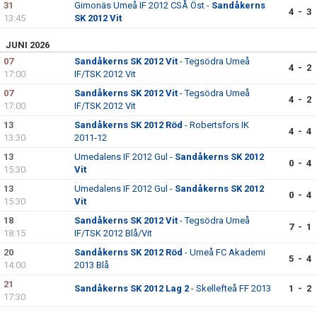
31
Gimonäs Umeå IF 2012 CSÅ Öst -
Sandåkerns
4 - 3
13:45
SK 2012 Vit
JUNI 2026
07
Sandåkerns SK 2012 Vit
- Tegsödra Umeå
4 - 2
17:00
IF/TSK 2012 Vit
07
Sandåkerns SK 2012 Vit
- Tegsödra Umeå
4 - 2
17:00
IF/TSK 2012 Vit
13
Sandåkerns SK 2012 Röd
- Robertsfors IK
4 - 4
13:30
2011-12
13
Umedalens IF 2012 Gul -
Sandåkerns SK 2012
0 - 4
15:30
Vit
13
Umedalens IF 2012 Gul -
Sandåkerns SK 2012
0 - 4
15:30
Vit
18
Sandåkerns SK 2012 Vit
- Tegsödra Umeå
7 - 1
18:15
IF/TSK 2012 Blå/Vit
20
Sandåkerns SK 2012 Röd
- Umeå FC Akademi
5 - 4
14:00
2013 Blå
21
Sandåkerns SK 2012 Lag 2
- Skellefteå FF 2013
1 - 2
17:30