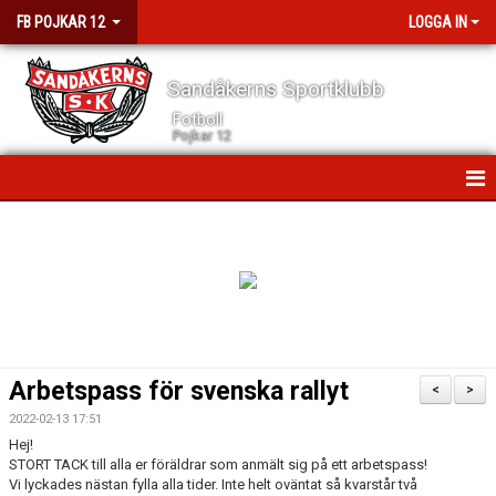
FB POJKAR 12
LOGGA IN
Sandåkerns Sportklubb
Fotboll
Pojkar 12
HEM
NYHETER
KALENDER
MATCHER
Arbetspass för svenska rallyt
<
>
TRUPPEN
2022-02-13 17:51
Hej!
BILDGALLERI
STORT TACK till alla er föräldrar som anmält sig på ett arbetspass!
Vi lyckades nästan fylla alla tider. Inte helt oväntat så kvarstår två