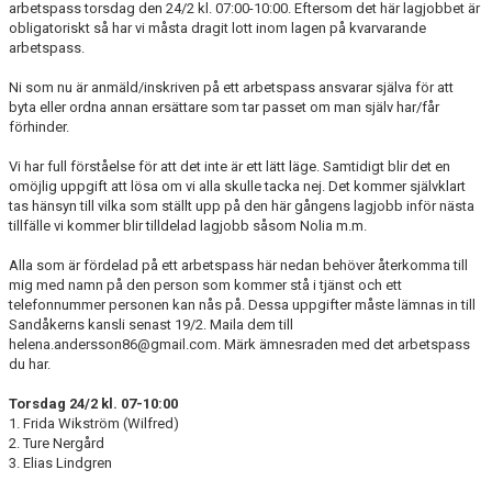
arbetspass torsdag den 24/2 kl. 07:00-10:00. Eftersom det här lagjobbet är
DOKUMENT
obligatoriskt så har vi måsta dragit lott inom lagen på kvarvarande
arbetspass.
KONTAKT
Ni som nu är anmäld/inskriven på ett arbetspass ansvarar själva för att
ANMÄLAN/REGISTRERING TILL SSK POJKAR 2012
byta eller ordna annan ersättare som tar passet om man själv har/får
förhinder.
Vi har full förståelse för att det inte är ett lätt läge. Samtidigt blir det en
omöjlig uppgift att lösa om vi alla skulle tacka nej. Det kommer självklart
tas hänsyn till vilka som ställt upp på den här gångens lagjobb inför nästa
tillfälle vi kommer blir tilldelad lagjobb såsom Nolia m.m.
Alla som är fördelad på ett arbetspass här nedan behöver återkomma till
mig med namn på den person som kommer stå i tjänst och ett
telefonnummer personen kan nås på. Dessa uppgifter måste lämnas in till
Sandåkerns kansli senast 19/2. Maila dem till
helena.andersson86@gmail.com. Märk ämnesraden med det arbetspass
du har.
Torsdag 24/2 kl. 07-10:00
1. Frida Wikström (Wilfred)
2. Ture Nergård
3. Elias Lindgren