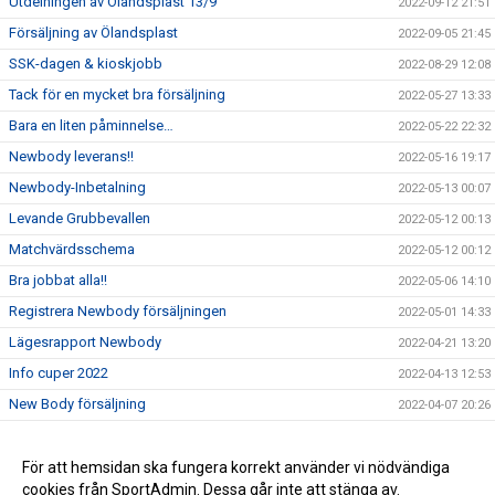
Utdelningen av Ölandsplast 13/9
2022-09-12 21:51
Försäljning av Ölandsplast
2022-09-05 21:45
SSK-dagen & kioskjobb
2022-08-29 12:08
Tack för en mycket bra försäljning
2022-05-27 13:33
Bara en liten påminnelse…
2022-05-22 22:32
Newbody leverans!!
2022-05-16 19:17
Newbody-Inbetalning
2022-05-13 00:07
Levande Grubbevallen
2022-05-12 00:13
Matchvärdsschema
2022-05-12 00:12
Bra jobbat alla!!
2022-05-06 14:10
Registrera Newbody försäljningen
2022-05-01 14:33
Lägesrapport Newbody
2022-04-21 13:20
Info cuper 2022
2022-04-13 12:53
New Body försäljning
2022-04-07 20:26
Arbetspass för svenska rallyt
2022-02-13 17:51
Information om Grillkolsförsäljning
För att hemsidan ska fungera korrekt använder vi nödvändiga
2021-05-04 13:19
cookies från SportAdmin. Dessa går inte att stänga av.