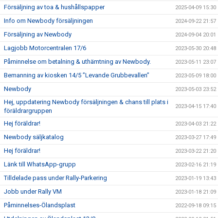
Försäljning av toa & hushållspapper
2025-04-09 15:30
Info om Newbody försäljningen
2024-09-22 21:57
Försäljning av Newbody
2024-09-04 20:01
Lagjobb Motorcentralen 17/6
2023-05-30 20:48
Påminnelse om betalning & uthämtning av Newbody.
2023-05-11 23:07
Bemanning av kiosken 14/5 ”Levande Grubbevallen”
2023-05-09 18:00
Newbody
2023-05-03 23:52
Hej, uppdatering Newbody försäljningen & chans till plats i
2023-04-15 17:40
föräldrargruppen
Hej föräldrar!
2023-04-03 21:22
Newbody säljkatalog
2023-03-27 17:49
Hej föräldrar!
2023-03-22 21:20
Länk till WhatsApp-grupp
2023-02-16 21:19
Tilldelade pass under Rally-Parkering
2023-01-19 13:43
Jobb under Rally VM
2023-01-18 21:09
Påminnelses-Ölandsplast
2022-09-18 09:15