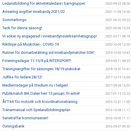
Ledarutbildning för aktivitetsledare i barngrupper
2022-09-23 08:00
Avisering avgifter innebandy 2021/22
2021-11-09 14:00
Sommarbingo
2021-06-22 09:55
Tack för denna säsong!
2021-05-06 15:59
Vi söker ny engagerad i innebandynsverksamhetsgrupp!
2021-03-11 08:18
Riktlinjer på Musköten - COVID-19
2020-10-09 12:00
Rutiner för domarbetalning vid innebandymatcher SSK!
2019-12-03 10:43
Föreningsdagar 11-15/9 på INTERSPORT!
2019-09-11 08:39
Träningsavgifter för säsongen 18/19 utskickat
2018-10-31 16:41
Julfika för ledare 28/12!
2017-12-19 15:04
Medlemsdagar på Stadium nu i helgen!
2017-09-28 15:05
Publikmatch IBK Dalen herr 15 januari, fri entré!
2017-01-13 15:25
ÅFT-kit för motorik och koordinationsträning
2016-12-21 11:00
Tränarmanual och Spelarutbildningsplan
2016-12-04 11:17
Serieträffar kommunserien!
2016-10-05 11:11
Övningsbank
2016-09-07 09:35