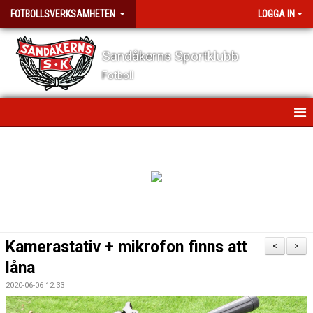
FOTBOLLSVERKSAMHETEN
LOGGA IN
Sandåkerns Sportklubb
Fotboll
HEM
NYHETER
SPELARUTBILDNINGSPLAN OCH ÖVNINGSMATERIAL
ÖVERGÅNGSPOLICY
Kamerastativ + mikrofon finns att
<
>
IDROTT OCH NPF
låna
2020-06-06 12:33
DOKUMENT