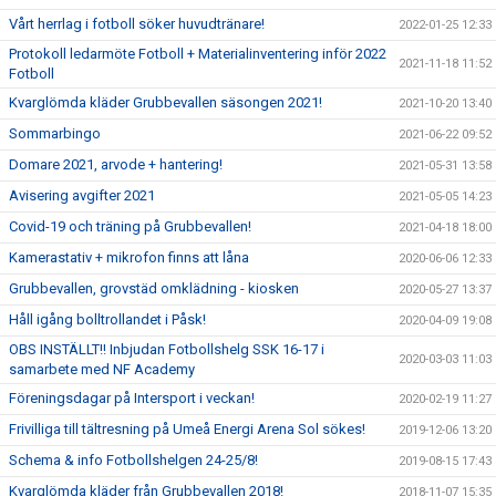
Vårt herrlag i fotboll söker huvudtränare!
2022-01-25 12:33
Protokoll ledarmöte Fotboll + Materialinventering inför 2022
2021-11-18 11:52
Fotboll
Kvarglömda kläder Grubbevallen säsongen 2021!
2021-10-20 13:40
Sommarbingo
2021-06-22 09:52
Domare 2021, arvode + hantering!
2021-05-31 13:58
Avisering avgifter 2021
2021-05-05 14:23
Covid-19 och träning på Grubbevallen!
2021-04-18 18:00
Kamerastativ + mikrofon finns att låna
2020-06-06 12:33
Grubbevallen, grovstäd omklädning - kiosken
2020-05-27 13:37
Håll igång bolltrollandet i Påsk!
2020-04-09 19:08
OBS INSTÄLLT!! Inbjudan Fotbollshelg SSK 16-17 i
2020-03-03 11:03
samarbete med NF Academy
Föreningsdagar på Intersport i veckan!
2020-02-19 11:27
Frivilliga till tältresning på Umeå Energi Arena Sol sökes!
2019-12-06 13:20
Schema & info Fotbollshelgen 24-25/8!
2019-08-15 17:43
Kvarglömda kläder från Grubbevallen 2018!
2018-11-07 15:35