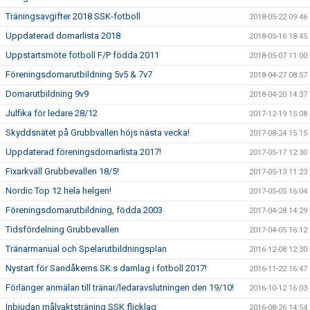
Träningsavgifter 2018 SSK-fotboll
2018-05-22 09:46
Uppdaterad domarlista 2018
2018-05-16 18:45
Uppstartsmöte fotboll F/P födda 2011
2018-05-07 11:00
Föreningsdomarutbildning 5v5 & 7v7
2018-04-27 08:57
Domarutbildning 9v9
2018-04-20 14:37
Julfika för ledare 28/12
2017-12-19 15:08
Skyddsnätet på Grubbvallen höjs nästa vecka!
2017-08-24 15:15
Uppdaterad föreningsdomarlista 2017!
2017-05-17 12:30
Fixarkväll Grubbevallen 18/5!
2017-05-13 11:23
Nordic Top 12 hela helgen!
2017-05-05 16:04
Föreningsdomarutbildning, födda 2003
2017-04-28 14:29
Tidsfördelning Grubbevallen
2017-04-05 16:12
Tränarmanual och Spelarutbildningsplan
2016-12-08 12:30
Nystart för Sandåkerns SK:s damlag i fotboll 2017!
2016-11-22 16:47
Förlänger anmälan till tränar/ledaravslutningen den 19/10!
2016-10-12 16:03
Inbjudan målvaktsträning SSK flicklag
2016-08-26 14:54