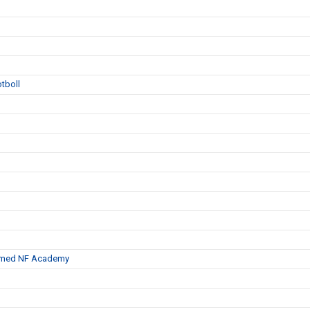
otboll
te med NF Academy