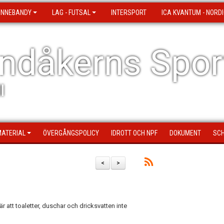
 INNEBANDY
LAG - FUTSAL
INTERSPORT
ICA KVANTUM - NORDI
ndåkerns Spor
l
MATERIAL
ÖVERGÅNGSPOLICY
IDROTT OCH NPF
DOKUMENT
SCH
<
>
är att toaletter, duschar och dricksvatten inte