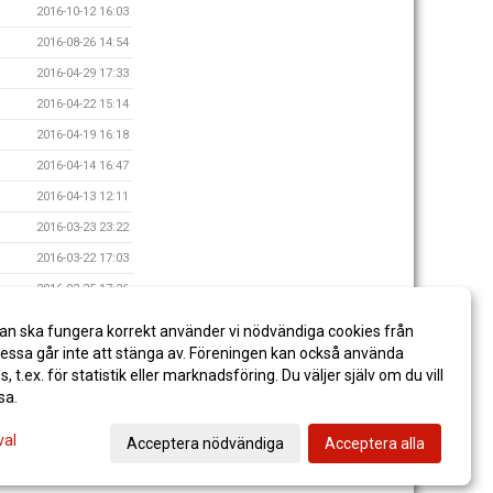
2016-10-12 16:03
2016-08-26 14:54
2016-04-29 17:33
2016-04-22 15:14
2016-04-19 16:18
2016-04-14 16:47
2016-04-13 12:11
2016-03-23 23:22
2016-03-22 17:03
2016-02-25 17:26
2016-02-19 13:56
an ska fungera korrekt använder vi nödvändiga cookies från
2015-10-20 16:02
ssa går inte att stänga av. Föreningen kan också använda
es, t.ex. för statistik eller marknadsföring. Du väljer själv om du vill
sa.
val
Acceptera nödvändiga
Acceptera alla