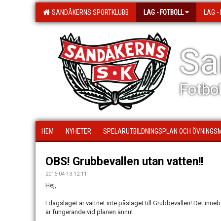
SANDÅKERNS SPORTKLUBB
LAG - FOTBOLL
LAG -
Sa
Fotbol
HEM
NYHETER
SPELARUTBILDNINGSPLAN OCH ÖVNINGS
OBS! Grubbevallen utan vatten!!
2016-04-13 12:11
Hej,
I dagsläget är vattnet inte påslaget till Grubbevallen! Det inneb
är fungerande vid planen ännu!