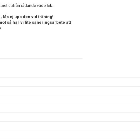
ttnet utifrån rådande väderlek.
 lås ej upp den vid träning!
mot så har vi lite saneringsarbete att
:)