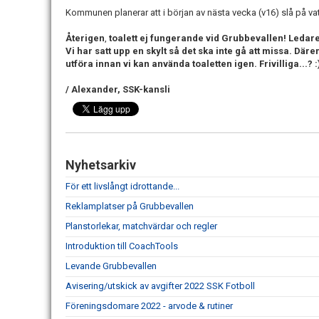
Kommunen planerar att i början av nästa vecka (v16) slå på va
Återigen
,
toalett ej fungerande vid Grubbevallen! Ledare,
Vi har satt upp en skylt så det ska inte gå att missa. Däre
utföra innan vi kan använda toaletten igen. Frivilliga...? 
/ Alexander, SSK-kansli
Nyhetsarkiv
För ett livslångt idrottande...
Reklamplatser på Grubbevallen
Planstorlekar, matchvärdar och regler
Introduktion till CoachTools
Levande Grubbevallen
Avisering/utskick av avgifter 2022 SSK Fotboll
Föreningsdomare 2022 - arvode & rutiner