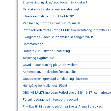
Efterlysning: nycklar/tagg borta från kiosken!
Sandåkerns SK startar målvaktsträning!
Intresseanmälan - Fotboll födda 2015
Vårt herrlag i fotboll söker huvudtränare!
Protokoll ledarmöte Fotboll + Materialinventering inför 2022 F
Kvarglömda kläder Grubbevallen säsongen 2021!
Sommarbingo
Domare 2021, arvode + hantering!
Avisering avgifter 2021
Covid-19 och träning på Grubbevallen!
Kamerastativ + mikrofon finns att låna
Grubbevallen, grovstäd omklädning - kiosken
Håll igång bolltrollandet i Påsk!
OBS INSTÄLLT!! Inbjudan Fotbollshelg SSK 16-17 i samarbe
Föreningsdagar på Intersport i veckan!
Frivilliga till tältresning på Umeå Energi Arena Sol sökes!