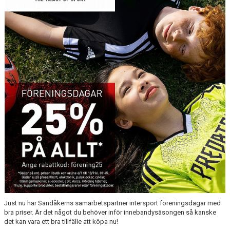
BILDGALLERI
DOKUMENT
KONTAKT
MATCHER
Just nu har Sandåkerns samarbetspartner intersport föreningsdagar med
bra priser. Är det något du behöver inför innebandysäsongen så kanske
det kan vara ett bra tillfälle att köpa nu!