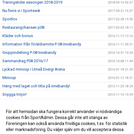
Träningstider säsongen 2018-2019
2018-09-14 05:57
Nu finns vi i Sportswik
2017-09-21 15:07
Sportlov
2017-02-28 19:30
Restaurangchansen p08
2017-02-03 18:11
Kläder och bonus
2016-11-12 13:16
Information från föräldramöte P-08 Innebandy
2016-11-11 09:21
Gruppindelning P-08 Innebandy
2016-10-31 19:24
Sammandrag P08 2016/17
2016-10-08 11:44
Lyckad minicup i Umeå Energi Arena
2016-01-18 21:29
Minicup
2016-01-12 18:21
Häng med laget och titta på innebandy!
2015-11-25 18:24
Snygga tröjor!
2015-11-10 19:39
Innebandyträningen p-08 i full gång
2015-10-15 21:56
Nu kör vi igång!
För att hemsidan ska fungera korrekt använder vi nödvändiga
2015-10-01 07:50
cookies från SportAdmin. Dessa går inte att stänga av.
Välkomna till innebandyn för P-08
2015-09-23 22:34
Föreningen kan också använda frivilliga cookies, t.ex. för statistik
eller marknadsföring. Du väljer själv om du vill acceptera dessa.