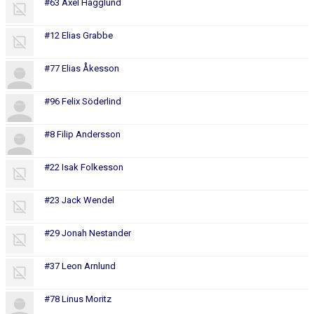
#63 Axel Hägglund
#12 Elias Grabbe
#77 Elias Åkesson
#96 Felix Söderlind
#8 Filip Andersson
#22 Isak Folkesson
#23 Jack Wendel
#29 Jonah Nestander
#37 Leon Arnlund
#78 Linus Moritz