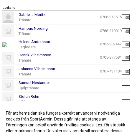
Ledare
Gabriella Moritz
0706-213535
Tränare
Hampus Nording
0768-210019
Tränare
Helene Andersson
0702-302442
Lagledare
Henrik Vilhelmsson
0705-877581
Tränare
Johanna Vilhelmsson
0707-431184
Tränare
Samuel Nestander
Hjälptränare
Stefan Rehn
Målvaktstränare
#28 Wille Husing
För att hemsidan ska fungera korrekt använder vi nödvändiga
Videoanalys
cookies från SportAdmin. Dessa går inte att stänga av.
Föreningen kan också använda frivilliga cookies, t.ex. för statistik
eller marknadsföring. Du väljer själv om du vill acceptera dessa.