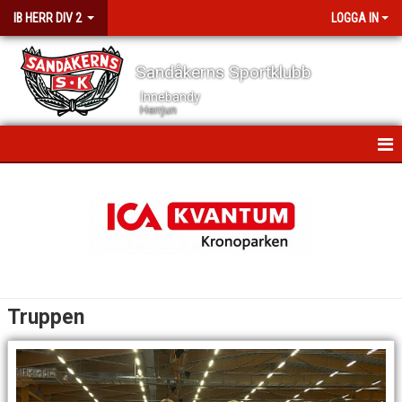
IB HERR DIV 2
LOGGA IN
Sandåkerns Sportklubb
Innebandy
Herrjun
HEM
NYHETER
KALENDER
TRUPPEN
Truppen
ANSLAGSTAVLAN
BILDGALLERI