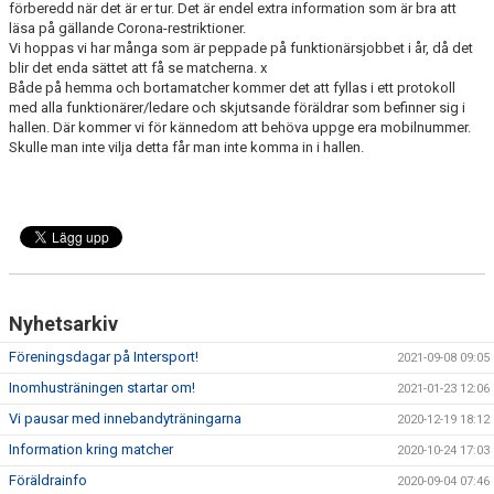
förberedd när det är er tur. Det är endel extra information som är bra att
BILDGALLERI
läsa på gällande Corona-restriktioner.
Vi hoppas vi har många som är peppade på funktionärsjobbet i år, då det
DOKUMENT
blir det enda sättet att få se matcherna. x
Både på hemma och bortamatcher kommer det att fyllas i ett protokoll
med alla funktionärer/ledare och skjutsande föräldrar som befinner sig i
KONTAKT
hallen. Där kommer vi för kännedom att behöva uppge era mobilnummer.
Skulle man inte vilja detta får man inte komma in i hallen.
MATCHER
Nyhetsarkiv
Föreningsdagar på Intersport!
2021-09-08 09:05
Inomhusträningen startar om!
2021-01-23 12:06
Vi pausar med innebandyträningarna
2020-12-19 18:12
Information kring matcher
2020-10-24 17:03
Föräldrainfo
2020-09-04 07:46