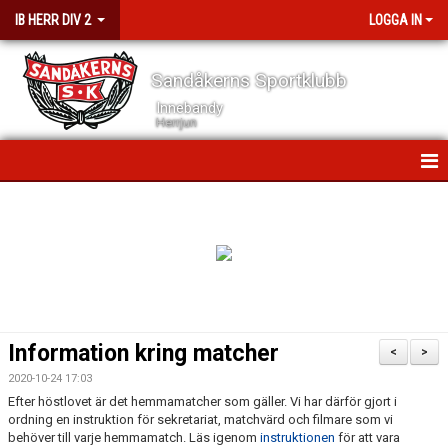
IB HERR DIV 2
LOGGA IN
Sandåkerns Sportklubb
Innebandy
Herrjun
HEM
NYHETER
ANMÄL ER HÄR!
KALENDER
Information kring matcher
<
>
TRUPPEN
2020-10-24 17:03
Efter höstlovet är det hemmamatcher som gäller. Vi har därför gjort i
ANSLAGSTAVLAN
ordning en instruktion för sekretariat, matchvärd och filmare som vi
behöver till varje hemmamatch. Läs igenom
instruktionen
för att vara