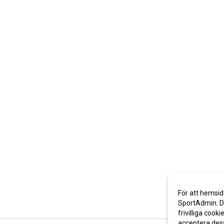
För att hemsid
SportAdmin. De
frivilliga cooki
acceptera des