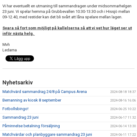
KONTAKT
Vi har eventuellt en utmaning till sammandragen under midsommarhelgen
23 juni. Vi spelar hemma på Grubbevallen 10.30-13.30 och i Hissjö mellan
09-12.40, med restider kan det bli svårt att låna spelare mellan lagen.
Svara så fort som möjligt på kallelserna så att vi vet hur läget ser ut
inför nästa helg.
Mvh
Ledarna
Nyhetsarkiv
Matchvärd sammandrag 24/8 på Campus Arena
2024-08-18 18:37
Bemanning av kiosk 8 september
2024-08-16 16:06
Fotbollsbingo!
2024-06-25 10:22
Sammandrag 23 juni
2024-06-17 11:32
Påminnelse betalning försäljning
2024-06-14 13:30
Matchvärdar och planbyggare sammandrag 23 juni
2024-06-11 17:22