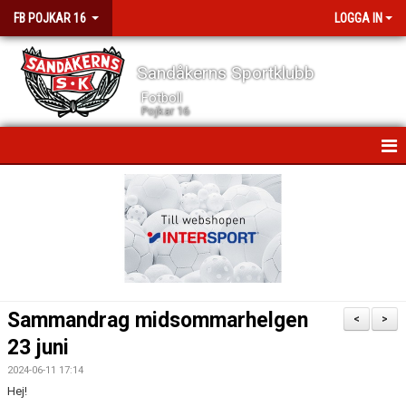
FB POJKAR 16
LOGGA IN
Sandåkerns Sportklubb
Fotboll
Pojkar 16
HEM
NYHETER
KALENDER
MATCHER
Sammandrag midsommarhelgen
<
>
TRUPPEN
23 juni
2024-06-11 17:14
DOKUMENT
Hej!