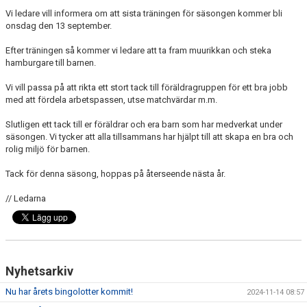
DOKUMENT
Vi ledare vill informera om att sista träningen för säsongen kommer bli
onsdag den 13 september.
BILDGALLERI
Efter träningen så kommer vi ledare att ta fram muurikkan och steka
hamburgare till barnen.
ANMÄLAN TILL FOTBOLL POJKAR FÖDDA 2015
Vi vill passa på att rikta ett stort tack till föräldragruppen för ett bra jobb
med att fördela arbetspassen, utse matchvärdar m.m.
Slutligen ett tack till er föräldrar och era barn som har medverkat under
säsongen. Vi tycker att alla tillsammans har hjälpt till att skapa en bra och
rolig miljö för barnen.
Tack för denna säsong, hoppas på återseende nästa år.
// Ledarna
Nyhetsarkiv
Nu har årets bingolotter kommit!
2024-11-14 08:57