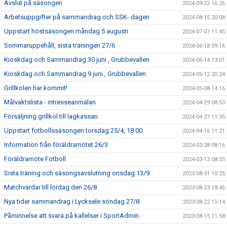
Avslut på säsongen
2024-09-22 16:26
Arbetsuppgifter på sammandrag och SSK- dagen
2024-08-15 20:08
Uppstart höstsäsongen måndag 5 augusti
2024-07-07 11:45
Sommaruppehåll, sista träningen 27/6
2024-06-18 09:16
Kioskdag och Sammandrag 30 juni , Grubbevallen
2024-06-14 13:01
Kioskdag och Sammandrag 9 juni , Grubbevallen
2024-05-12 20:24
Grillkolen har kommit!
2024-05-08 14:16
Målvaktslista - intresseanmälan
2024-04-29 08:53
Försäljning grillkol till lagkassan.
2024-04-27 11:35
Uppstart fotbollssäsongen torsdag 25/4, 18:00
2024-04-16 11:21
Information från föräldramötet 26/3
2024-03-28 08:16
Föräldramöte Fotboll
2024-03-13 08:55
Sista träning och säsongsavslutning onsdag 13/9
2023-08-31 10:25
Matchvärdar till lördag den 26/8
2023-08-23 18:46
Nya tider sammandrag i Lycksele söndag 27/8
2023-08-22 15:14
Påminnelse att svara på kallelser i SportAdmin.
2023-08-15 11:58