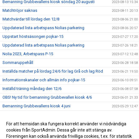
Bemanning Grubbevallens kiosk söndag 20 augusti
2023-08-13 15:34
Matchtröjor saknas
2023-08-11 20:13
Matchvärdar till lördag den 12/8
2023-08-06 21:00
Uppdaterad lista arbetspass Nolias parkering
2023-08-06 20:57
Uppstart höstsäsongen pojkar-15
2023-07-27 17:20
Uppdaterad lista arbetspass Nolias parkering
2023-07-26 18:21
Nolia 2023, Arbetspass P-15
2023-07-12 12:48
Sommaruppehåll
2023-06-28 18:58
Inställda matcher på lördag 24/6 för lag Grå och lag Röd
2023-06-21 19:50
Informationskanaler och allmän info pojkar-15
2023-06-10 09:51
Inställd träning måndag den 12/6
2023-06-08 07:58
OBS! Ny tid för bemanning Grubbevallen kiosk 4/6
2023-06-01 21:33
Bemanning Grubbevallens kiosk 4 juni
2023-05-29 12:47
Information från föräldramötet 10/5
2023-05-11 15:42
Föräldramöte
För att hemsidan ska fungera korrekt använder vi nödvändiga
2023-05-03 12:08
cookies från SportAdmin. Dessa går inte att stänga av.
Nu är vi igång
2023-04-30 12:05
Föreningen kan också använda frivilliga cookies, t.ex. för statistik