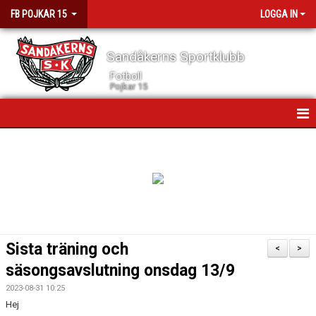
FB POJKAR 15
LOGGA IN
Sandåkerns Sportklubb
Fotboll
Pojkar 15
HEM
NYHETER
KALENDER
MATCHER
Sista träning och
<
>
TRUPPEN
säsongsavslutning onsdag 13/9
2023-08-31 10:25
KONTAKT
Hej