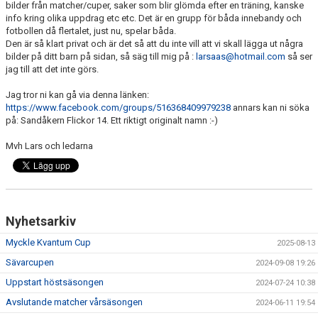
bilder från matcher/cuper, saker som blir glömda efter en träning, kanske
DOKUMENT
info kring olika uppdrag etc etc. Det är en grupp för båda innebandy och
fotbollen då flertalet, just nu, spelar båda.
KONTAKT
Den är så klart privat och är det så att du inte vill att vi skall lägga ut några
bilder på ditt barn på sidan, så säg till mig på :
larsaas@hotmail.com
så ser
jag till att det inte görs.
Jag tror ni kan gå via denna länken:
https://www.facebook.com/groups/516368409979238
annars kan ni söka
på: Sandåkern Flickor 14. Ett riktigt originalt namn :-)
Mvh Lars och ledarna
Nyhetsarkiv
Myckle Kvantum Cup
2025-08-13
Sävarcupen
2024-09-08 19:26
Uppstart höstsäsongen
2024-07-24 10:38
Avslutande matcher vårsäsongen
2024-06-11 19:54