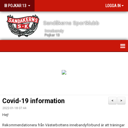
IB POJKAR 13
LOGGA IN
Sandåkerns Sportklubb
Innebandy
Pojkar 13
HEM
NYHETER
KALENDER
MATCHER
Covid-19 information
<
>
TRUPPEN
2022-01-18 07:44
Hej!
BILDGALLERI
Rekommendationera från Västerbottens innebandyförbund är att träningar