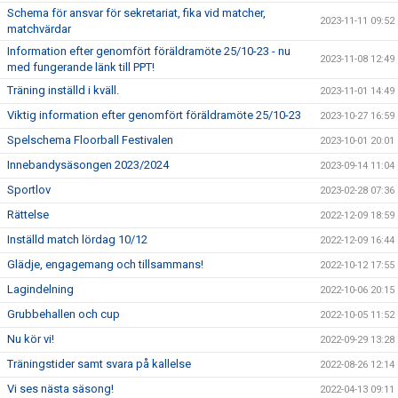
Schema för ansvar för sekretariat, fika vid matcher,
2023-11-11 09:52
matchvärdar
Information efter genomfört föräldramöte 25/10-23 - nu
2023-11-08 12:49
med fungerande länk till PPT!
Träning inställd i kväll.
2023-11-01 14:49
Viktig information efter genomfört föräldramöte 25/10-23
2023-10-27 16:59
Spelschema Floorball Festivalen
2023-10-01 20:01
Innebandysäsongen 2023/2024
2023-09-14 11:04
Sportlov
2023-02-28 07:36
Rättelse
2022-12-09 18:59
Inställd match lördag 10/12
2022-12-09 16:44
Glädje, engagemang och tillsammans!
2022-10-12 17:55
Lagindelning
2022-10-06 20:15
Grubbehallen och cup
2022-10-05 11:52
Nu kör vi!
2022-09-29 13:28
Träningstider samt svara på kallelse
2022-08-26 12:14
Vi ses nästa säsong!
2022-04-13 09:11