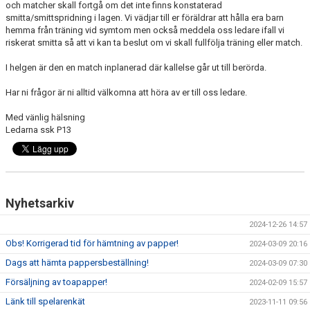
och matcher skall fortgå om det inte finns konstaterad
DOKUMENT
smitta/smittspridning i lagen. Vi vädjar till er föräldrar att hålla era barn
hemma från träning vid symtom men också meddela oss ledare ifall vi
KONTAKT
riskerat smitta så att vi kan ta beslut om vi skall fullfölja träning eller match.
I helgen är den en match inplanerad där kallelse går ut till berörda.
Har ni frågor är ni alltid välkomna att höra av er till oss ledare.
Med vänlig hälsning
Ledarna ssk P13
Nyhetsarkiv
2024-12-26 14:57
Obs! Korrigerad tid för hämtning av papper!
2024-03-09 20:16
Dags att hämta pappersbeställning!
2024-03-09 07:30
Försäljning av toapapper!
2024-02-09 15:57
Länk till spelarenkät
2023-11-11 09:56