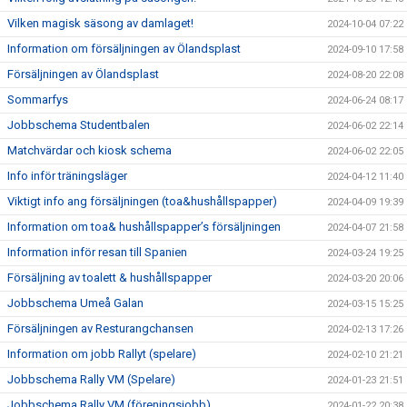
Vilken magisk säsong av damlaget!
2024-10-04 07:22
Information om försäljningen av Ölandsplast
2024-09-10 17:58
Försäljningen av Ölandsplast
2024-08-20 22:08
Sommarfys
2024-06-24 08:17
Jobbschema Studentbalen
2024-06-02 22:14
Matchvärdar och kiosk schema
2024-06-02 22:05
Info inför träningsläger
2024-04-12 11:40
Viktigt info ang försäljningen (toa&hushållspapper)
2024-04-09 19:39
Information om toa& hushållspapper’s försäljningen
2024-04-07 21:58
Information inför resan till Spanien
2024-03-24 19:25
Försäljning av toalett & hushållspapper
2024-03-20 20:06
Jobbschema Umeå Galan
2024-03-15 15:25
Försäljningen av Resturangchansen
2024-02-13 17:26
Information om jobb Rallyt (spelare)
2024-02-10 21:21
Jobbschema Rally VM (Spelare)
2024-01-23 21:51
Jobbschema Rally VM (föreningsjobb)
2024-01-22 20:38