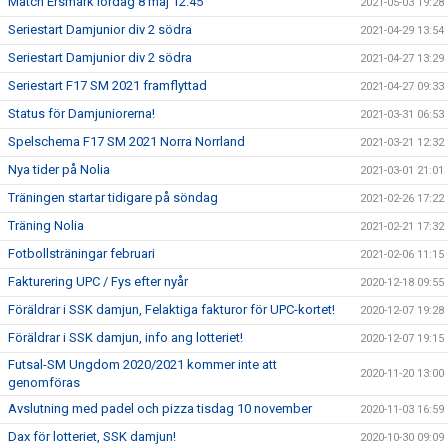
Match Ersmark lördag 8 maj 12.45
2021-05-03 19:28
Seriestart Damjunior div 2 södra
2021-04-29 13:54
Seriestart Damjunior div 2 södra
2021-04-27 13:29
Seriestart F17 SM 2021 framflyttad
2021-04-27 09:33
Status för Damjuniorerna!
2021-03-31 06:53
Spelschema F17 SM 2021 Norra Norrland
2021-03-21 12:32
Nya tider på Nolia
2021-03-01 21:01
Träningen startar tidigare på söndag
2021-02-26 17:22
Träning Nolia
2021-02-21 17:32
Fotbollsträningar februari
2021-02-06 11:15
Fakturering UPC / Fys efter nyår
2020-12-18 09:55
Föräldrar i SSK damjun, Felaktiga fakturor för UPC-kortet!
2020-12-07 19:28
Föräldrar i SSK damjun, info ang lotteriet!
2020-12-07 19:15
Futsal-SM Ungdom 2020/2021 kommer inte att
2020-11-20 13:00
genomföras
Avslutning med padel och pizza tisdag 10 november
2020-11-03 16:59
Dax för lotteriet, SSK damjun!
2020-10-30 09:09