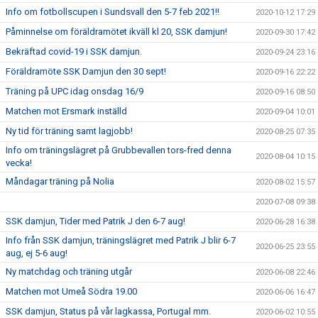
Info om fotbollscupen i Sundsvall den 5-7 feb 2021!!
2020-10-12 17:29
Påminnelse om föräldramötet ikväll kl 20, SSK damjun!
2020-09-30 17:42
Bekräftad covid-19 i SSK damjun.
2020-09-24 23:16
Föräldramöte SSK Damjun den 30 sept!
2020-09-16 22:22
Träning på UPC idag onsdag 16/9
2020-09-16 08:50
Matchen mot Ersmark inställd
2020-09-04 10:01
Ny tid för träning samt lagjobb!
2020-08-25 07:35
Info om träningslägret på Grubbevallen tors-fred denna
2020-08-04 10:15
vecka!
Måndagar träning på Nolia
2020-08-02 15:57
2020-07-08 09:38
SSK damjun, Tider med Patrik J den 6-7 aug!
2020-06-28 16:38
Info från SSK damjun, träningslägret med Patrik J blir 6-7
2020-06-25 23:55
aug, ej 5-6 aug!
Ny matchdag och träning utgår
2020-06-08 22:46
Matchen mot Umeå Södra 19.00
2020-06-06 16:47
SSK damjun, Status på vår lagkassa, Portugal mm.
2020-06-02 10:55