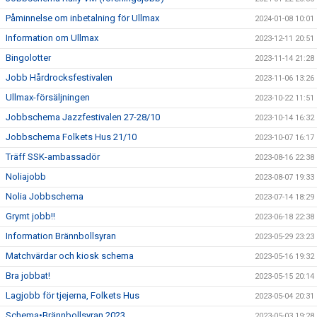
Påminnelse om inbetalning för Ullmax
2024-01-08 10:01
Information om Ullmax
2023-12-11 20:51
Bingolotter
2023-11-14 21:28
Jobb Hårdrocksfestivalen
2023-11-06 13:26
Ullmax-försäljningen
2023-10-22 11:51
Jobbschema Jazzfestivalen 27-28/10
2023-10-14 16:32
Jobbschema Folkets Hus 21/10
2023-10-07 16:17
Träff SSK-ambassadör
2023-08-16 22:38
Noliajobb
2023-08-07 19:33
Nolia Jobbschema
2023-07-14 18:29
Grymt jobb!!
2023-06-18 22:38
Information Brännbollsyran
2023-05-29 23:23
Matchvärdar och kiosk schema
2023-05-16 19:32
Bra jobbat!
2023-05-15 20:14
Lagjobb för tjejerna, Folkets Hus
2023-05-04 20:31
Schema•Brännbollsyran 2023
2023-05-03 19:28