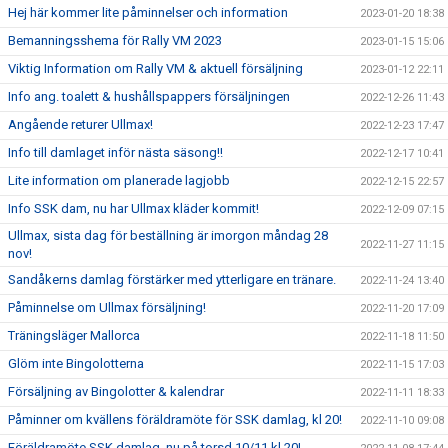
Hej här kommer lite påminnelser och information
2023-01-20 18:38
Bemanningsshema för Rally VM 2023
2023-01-15 15:06
Viktig Information om Rally VM & aktuell försäljning
2023-01-12 22:11
Info ang. toalett & hushållspappers försäljningen
2022-12-26 11:43
Angående returer Ullmax!
2022-12-23 17:47
Info till damlaget inför nästa säsong!!
2022-12-17 10:41
Lite information om planerade lagjobb
2022-12-15 22:57
Info SSK dam, nu har Ullmax kläder kommit!
2022-12-09 07:15
Ullmax, sista dag för beställning är imorgon måndag 28
2022-11-27 11:15
nov!
Sandåkerns damlag förstärker med ytterligare en tränare.
2022-11-24 13:40
Påminnelse om Ullmax försäljning!
2022-11-20 17:09
Träningsläger Mallorca
2022-11-18 11:50
Glöm inte Bingolotterna
2022-11-15 17:03
Försäljning av Bingolotter & kalendrar
2022-11-11 18:33
Påminner om kvällens föräldramöte för SSK damlag, kl 20!
2022-11-10 09:08
Föräldramöte SSK damlag, nu på torsd 10/11 kl 20!