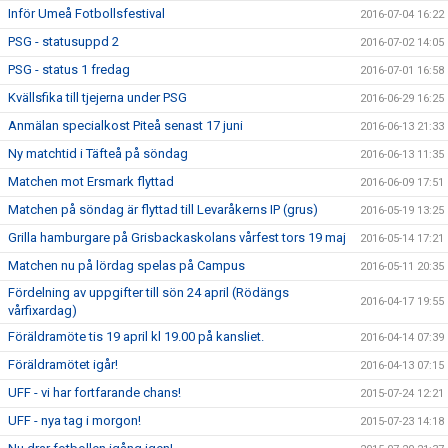
Inför Umeå Fotbollsfestival
2016-07-04 16:22
PSG - statusuppd 2
2016-07-02 14:05
PSG - status 1 fredag
2016-07-01 16:58
Kvällsfika till tjejerna under PSG
2016-06-29 16:25
Anmälan specialkost Piteå senast 17 juni
2016-06-13 21:33
Ny matchtid i Täfteå på söndag
2016-06-13 11:35
Matchen mot Ersmark flyttad
2016-06-09 17:51
Matchen på söndag är flyttad till Levaråkerns IP (grus)
2016-05-19 13:25
Grilla hamburgare på Grisbackaskolans vårfest tors 19 maj
2016-05-14 17:21
Matchen nu på lördag spelas på Campus
2016-05-11 20:35
Fördelning av uppgifter till sön 24 april (Rödängs
2016-04-17 19:55
vårfixardag)
Föräldramöte tis 19 april kl 19.00 på kansliet.
2016-04-14 07:39
Föräldramötet igår!
2016-04-13 07:15
UFF - vi har fortfarande chans!
2015-07-24 12:21
UFF - nya tag i morgon!
2015-07-23 14:18