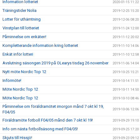
Information lotteriet
2020-01-15 11:22
Träningstider Nolia
2019-12-25 15:20
Lotter för uthämtning
2019-12-06 08:20
Vinstplan till lotteriet
2019-11-24 12:00
Påminnelse om enkäten!
2019-11-12 20:02
Kompletterande information kring lotteriet
2019-11-10 14:06
Enkät inför lotteri
2019-11-10 12:58
Avslutning säsongen 2019 på OLearys tisdag 26 november
2019-11-06 14:04
Nytt möte Nordic Top 12
2019-10-25 15:21
Införmöte!
2019-10-14 11:51
Möte Nordic Top 12
2019-10-11 14:50
Möte Nordic Top 12
2019-10-10 08:46
Påminnelse om föräldramötet imorgon månd 7 okt kl 19,
2019-10-06 12:06
F04/05
Föräldramöte fotboll F04/05 månd den 7 okt kl 19!
2019-09-29 19:10
Info om nästa fotbollsäsong med F04/05!
2019-09-25 17:20
Skjuts till Hissjö!
2019-09-23 09:12