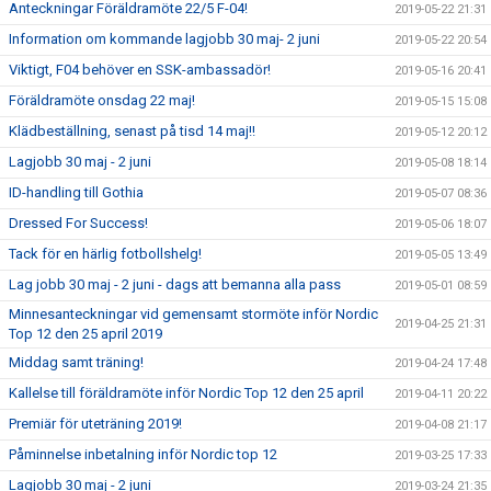
Anteckningar Föräldramöte 22/5 F-04!
2019-05-22 21:31
Information om kommande lagjobb 30 maj- 2 juni
2019-05-22 20:54
Viktigt, F04 behöver en SSK-ambassadör!
2019-05-16 20:41
Föräldramöte onsdag 22 maj!
2019-05-15 15:08
Klädbeställning, senast på tisd 14 maj!!
2019-05-12 20:12
Lagjobb 30 maj - 2 juni
2019-05-08 18:14
ID-handling till Gothia
2019-05-07 08:36
Dressed For Success!
2019-05-06 18:07
Tack för en härlig fotbollshelg!
2019-05-05 13:49
Lag jobb 30 maj - 2 juni - dags att bemanna alla pass
2019-05-01 08:59
Minnesanteckningar vid gemensamt stormöte inför Nordic
2019-04-25 21:31
Top 12 den 25 april 2019
Middag samt träning!
2019-04-24 17:48
Kallelse till föräldramöte inför Nordic Top 12 den 25 april
2019-04-11 20:22
Premiär för uteträning 2019!
2019-04-08 21:17
Påminnelse inbetalning inför Nordic top 12
2019-03-25 17:33
Lagjobb 30 maj - 2 juni
2019-03-24 21:35