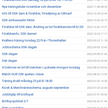
2022-11-08 17:44
Nya träningstider november och december
2022-11-08 08:24
Info till SSK dam & föräldrar, försäljning av Ullmax!!
2022-10-28 22:44
SSK-ambassadör Möte
2022-10-26 20:19
Föräldrar till SSK dam, Ändring av tid föräldramöte till kl 20!
2022-10-26 19:37
Föräldrainfo, SSK damer!
2022-10-23 17:17
Kvällens träning torsdag 22/9 är i Thorenhallen
2022-09-22 11:18
Jobbschema SSK-dagen
2022-09-09 10:45
SSK-dagen
2022-09-08 21:46
Ssk-dagen
2022-09-03 20:46
Vi behöver en bil till matchen i Lycksele imorgon torsdag
2022-08-24 09:46
Match GUIF/SIK spelas i Sävar
2022-08-22 12:55
Träning ikväll måndag 25 juli kl.18.00
2022-07-25 10:30
Kiosk & Matchvärdsschema, augusti-september
2022-07-20 22:00
Jobbhjälp till bröllopet
2022-07-01 09:04
Bröllopsjobbet 2/7
2022-06-26 21:46
Flytt av matcher