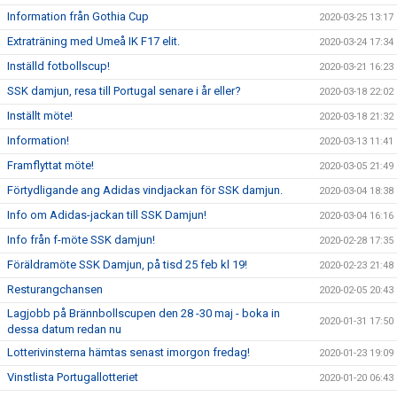
Information från Gothia Cup
2020-03-25 13:17
Extraträning med Umeå IK F17 elit.
2020-03-24 17:34
Inställd fotbollscup!
2020-03-21 16:23
SSK damjun, resa till Portugal senare i år eller?
2020-03-18 22:02
Inställt möte!
2020-03-18 21:32
Information!
2020-03-13 11:41
Framflyttat möte!
2020-03-05 21:49
Förtydligande ang Adidas vindjackan för SSK damjun.
2020-03-04 18:38
Info om Adidas-jackan till SSK Damjun!
2020-03-04 16:16
Info från f-möte SSK damjun!
2020-02-28 17:35
Föräldramöte SSK Damjun, på tisd 25 feb kl 19!
2020-02-23 21:48
Resturangchansen
2020-02-05 20:43
Lagjobb på Brännbollscupen den 28 -30 maj - boka in
2020-01-31 17:50
dessa datum redan nu
Lotterivinsterna hämtas senast imorgon fredag!
2020-01-23 19:09
Vinstlista Portugallotteriet
2020-01-20 06:43