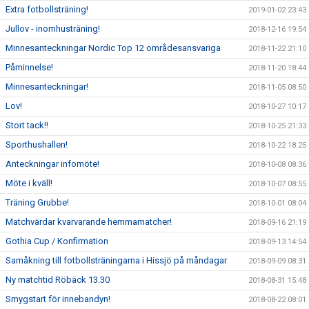
Extra fotbollsträning!
2019-01-02 23:43
Jullov - inomhusträning!
2018-12-16 19:54
Minnesanteckningar Nordic Top 12 områdesansvariga
2018-11-22 21:10
Påminnelse!
2018-11-20 18:44
Minnesanteckningar!
2018-11-05 08:50
Lov!
2018-10-27 10:17
Stort tack!!
2018-10-25 21:33
Sporthushallen!
2018-10-22 18:25
Anteckningar infomöte!
2018-10-08 08:36
Möte i kväll!
2018-10-07 08:55
Träning Grubbe!
2018-10-01 08:04
Matchvärdar kvarvarande hemmamatcher!
2018-09-16 21:19
Gothia Cup / Konfirmation
2018-09-13 14:54
Samåkning till fotbollsträningarna i Hissjö på måndagar
2018-09-09 08:31
Ny matchtid Röbäck 13.30
2018-08-31 15:48
Smygstart för innebandyn!
2018-08-22 08:01