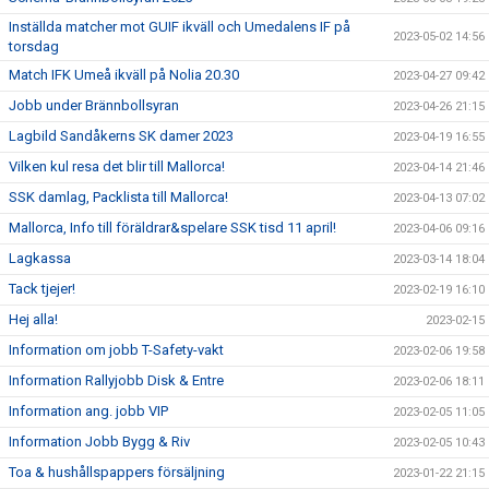
Inställda matcher mot GUIF ikväll och Umedalens IF på
2023-05-02 14:56
torsdag
Match IFK Umeå ikväll på Nolia 20.30
2023-04-27 09:42
Jobb under Brännbollsyran
2023-04-26 21:15
Lagbild Sandåkerns SK damer 2023
2023-04-19 16:55
Vilken kul resa det blir till Mallorca!
2023-04-14 21:46
SSK damlag, Packlista till Mallorca!
2023-04-13 07:02
Mallorca, Info till föräldrar&spelare SSK tisd 11 april!
2023-04-06 09:16
Lagkassa
2023-03-14 18:04
Tack tjejer!
2023-02-19 16:10
Hej alla!
2023-02-15
Information om jobb T-Safety-vakt
2023-02-06 19:58
Information Rallyjobb Disk & Entre
2023-02-06 18:11
Information ang. jobb VIP
2023-02-05 11:05
Information Jobb Bygg & Riv
2023-02-05 10:43
Toa & hushållspappers försäljning
2023-01-22 21:15