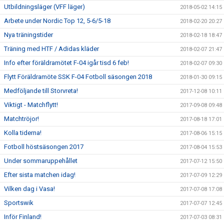
Utbildningsläger (VFF läger)
2018-05-02 14:15
Arbete under Nordic Top 12, 5-6/5-18
2018-02-20 20:27
Nya träningstider
2018-02-18 18:47
Träning med HTF / Adidas kläder
2018-02-07 21:47
Info efter föräldramötet F-04 igår tisd 6 feb!
2018-02-07 09:30
Flytt Föräldramöte SSK F-04 Fotboll säsongen 2018
2018-01-30 09:15
Medföljande till Storvreta!
2017-12-08 10:11
Viktigt - Matchflytt!
2017-09-08 09:48
Matchtröjor!
2017-08-18 17:01
Kolla tiderna!
2017-08-06 15:15
Fotboll höstsäsongen 2017
2017-08-04 15:53
Under sommaruppehållet
2017-07-12 15:50
Efter sista matchen idag!
2017-07-09 12:29
Vilken dag i Vasa!
2017-07-08 17:08
Sportswik
2017-07-07 12:45
Inför Finland!
2017-07-03 08:31