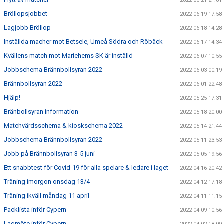
2022-06-21 21:01
Bröllopsjobbet
2022-06-19 17:58
Lagjobb Bröllop
2022-06-18 14:28
Inställda macher mot Betsele, Umeå Södra och Röbäck
2022-06-17 14:34
Kvällens match mot Mariehems SK är inställd
2022-06-07 10:55
Jobbschema Brännbollsyran 2022
2022-06-03 00:19
Brännbollsyran 2022
2022-06-01 22:48
Hjälp!
2022-05-25 17:31
Bränbollsyran information
2022-05-18 20:00
Matchvärdsschema & kioskschema 2022
2022-05-14 21:44
Jobbschema Brännbollsyran 2022
2022-05-11 23:53
Jobb på Brännbollsyran 3-5 juni
2022-05-05 19:56
Ett snabbtest för Covid-19 för alla spelare & ledare i laget
2022-04-16 20:42
Träning imorgon onsdag 13/4
2022-04-12 17:18
Träning ikväll måndag 11 april
2022-04-11 11:15
Packlista inför Cypern
2022-04-09 10:56
Lagmöte inför Cypern