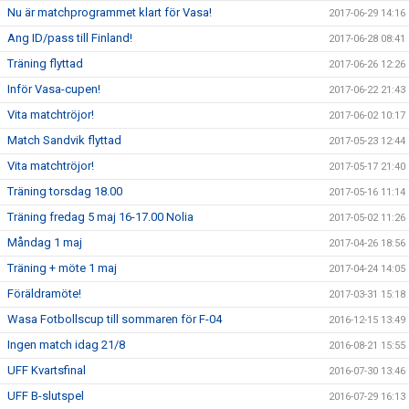
Nu är matchprogrammet klart för Vasa!
2017-06-29 14:16
Ang ID/pass till Finland!
2017-06-28 08:41
Träning flyttad
2017-06-26 12:26
Inför Vasa-cupen!
2017-06-22 21:43
Vita matchtröjor!
2017-06-02 10:17
Match Sandvik flyttad
2017-05-23 12:44
Vita matchtröjor!
2017-05-17 21:40
Träning torsdag 18.00
2017-05-16 11:14
Träning fredag 5 maj 16-17.00 Nolia
2017-05-02 11:26
Måndag 1 maj
2017-04-26 18:56
Träning + möte 1 maj
2017-04-24 14:05
Föräldramöte!
2017-03-31 15:18
Wasa Fotbollscup till sommaren för F-04
2016-12-15 13:49
Ingen match idag 21/8
2016-08-21 15:55
UFF Kvartsfinal
2016-07-30 13:46
UFF B-slutspel
2016-07-29 16:13