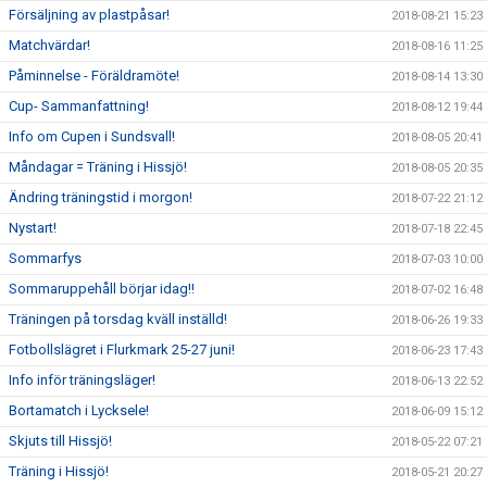
Försäljning av plastpåsar!
2018-08-21 15:23
Matchvärdar!
2018-08-16 11:25
Påminnelse - Föräldramöte!
2018-08-14 13:30
Cup- Sammanfattning!
2018-08-12 19:44
Info om Cupen i Sundsvall!
2018-08-05 20:41
Måndagar = Träning i Hissjö!
2018-08-05 20:35
Ändring träningstid i morgon!
2018-07-22 21:12
Nystart!
2018-07-18 22:45
Sommarfys
2018-07-03 10:00
Sommaruppehåll börjar idag!!
2018-07-02 16:48
Träningen på torsdag kväll inställd!
2018-06-26 19:33
Fotbollslägret i Flurkmark 25-27 juni!
2018-06-23 17:43
Info inför träningsläger!
2018-06-13 22:52
Bortamatch i Lycksele!
2018-06-09 15:12
Skjuts till Hissjö!
2018-05-22 07:21
Träning i Hissjö!
2018-05-21 20:27