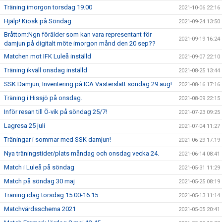
Träning imorgon torsdag 19.00
2021-10-06 22:16
Hjälp! Kiosk på Söndag
2021-09-24 13:50
Bråttom:Ngn förälder som kan vara representant för
2021-09-19 16:24
damjun på digitalt möte imorgon månd den 20 sep??
Matchen mot IFK Luleå inställd
2021-09-07 22:10
Träning ikväll onsdag inställd
2021-08-25 13:44
SSK Damjun, Inventering på ICA Västerslätt söndag 29 aug!
2021-08-16 17:16
Träning i Hissjö på onsdag.
2021-08-09 22:15
Inför resan till Ö-vik på söndag 25/7!
2021-07-23 09:25
Lagresa 25 juli
2021-07-04 11:27
Träningar i sommar med SSK damjun!
2021-06-29 17:19
Nya träningstider/plats måndag och onsdag vecka 24.
2021-06-14 08:41
Match i Luleå på söndag
2021-05-31 11:29
Match på söndag 30 maj
2021-05-25 08:19
Träning idag torsdag 15.00-16.15
2021-05-13 11:14
Matchvärdsschema 2021
2021-05-05 20:41