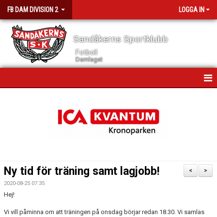
FB DAM DIVISION 2
LOGGA IN
Sandåkerns Sportklubb
Fotboll
Damlaget
HEM
NYHETER
KALENDER
MATCHER
Ny tid för träning samt lagjobb!
<
>
GÄSTBOK
2020-08-25 07:35
Hej!
TRUPPEN
Vi vill påminna om att träningen på onsdag börjar redan 18.30. Vi samlas