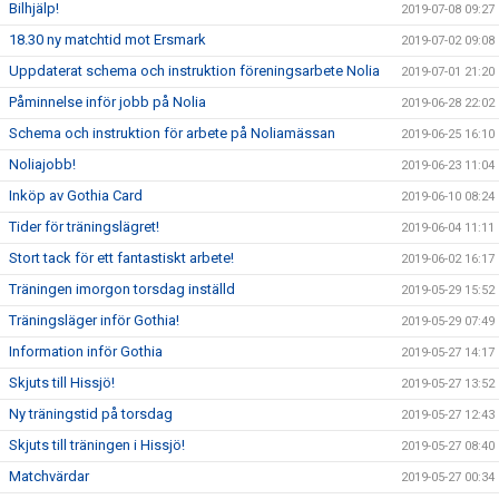
Bilhjälp!
2019-07-08 09:27
18.30 ny matchtid mot Ersmark
2019-07-02 09:08
Uppdaterat schema och instruktion föreningsarbete Nolia
2019-07-01 21:20
Påminnelse inför jobb på Nolia
2019-06-28 22:02
Schema och instruktion för arbete på Noliamässan
2019-06-25 16:10
Noliajobb!
2019-06-23 11:04
Inköp av Gothia Card
2019-06-10 08:24
Tider för träningslägret!
2019-06-04 11:11
Stort tack för ett fantastiskt arbete!
2019-06-02 16:17
Träningen imorgon torsdag inställd
2019-05-29 15:52
Träningsläger inför Gothia!
2019-05-29 07:49
Information inför Gothia
2019-05-27 14:17
Skjuts till Hissjö!
2019-05-27 13:52
Ny träningstid på torsdag
2019-05-27 12:43
Skjuts till träningen i Hissjö!
2019-05-27 08:40
Matchvärdar
2019-05-27 00:34