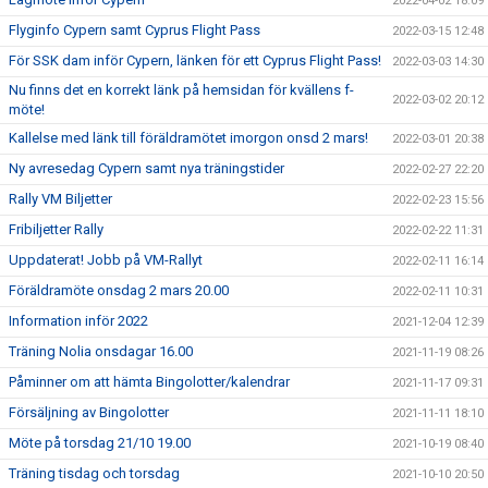
2022-04-02 18:09
Flyginfo Cypern samt Cyprus Flight Pass
2022-03-15 12:48
För SSK dam inför Cypern, länken för ett Cyprus Flight Pass!
2022-03-03 14:30
Nu finns det en korrekt länk på hemsidan för kvällens f-
2022-03-02 20:12
möte!
Kallelse med länk till föräldramötet imorgon onsd 2 mars!
2022-03-01 20:38
Ny avresedag Cypern samt nya träningstider
2022-02-27 22:20
Rally VM Biljetter
2022-02-23 15:56
Fribiljetter Rally
2022-02-22 11:31
Uppdaterat! Jobb på VM-Rallyt
2022-02-11 16:14
Föräldramöte onsdag 2 mars 20.00
2022-02-11 10:31
Information inför 2022
2021-12-04 12:39
Träning Nolia onsdagar 16.00
2021-11-19 08:26
Påminner om att hämta Bingolotter/kalendrar
2021-11-17 09:31
Försäljning av Bingolotter
2021-11-11 18:10
Möte på torsdag 21/10 19.00
2021-10-19 08:40
Träning tisdag och torsdag
2021-10-10 20:50