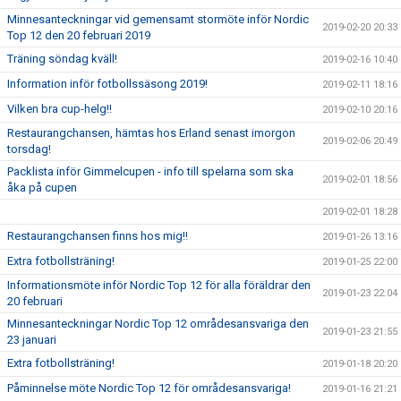
Minnesanteckningar vid gemensamt stormöte inför Nordic
2019-02-20 20:33
Top 12 den 20 februari 2019
Träning söndag kväll!
2019-02-16 10:40
Information inför fotbollssäsong 2019!
2019-02-11 18:16
Vilken bra cup-helg!!
2019-02-10 20:16
Restaurangchansen, hämtas hos Erland senast imorgon
2019-02-06 20:49
torsdag!
Packlista inför Gimmelcupen - info till spelarna som ska
2019-02-01 18:56
åka på cupen
2019-02-01 18:28
Restaurangchansen finns hos mig!!
2019-01-26 13:16
Extra fotbollsträning!
2019-01-25 22:00
Informationsmöte inför Nordic Top 12 för alla föräldrar den
2019-01-23 22:04
20 februari
Minnesanteckningar Nordic Top 12 områdesansvariga den
2019-01-23 21:55
23 januari
Extra fotbollsträning!
2019-01-18 20:20
Påminnelse möte Nordic Top 12 för områdesansvariga!
2019-01-16 21:21