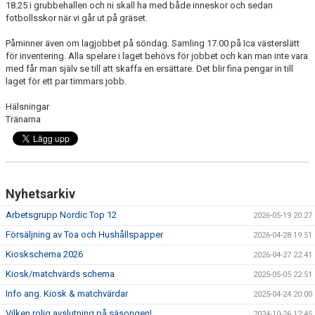
18.25 i grubbehallen och ni skall ha med både inneskor och sedan
BILDGALLERI
fotbollsskor när vi går ut på gräset.
DOKUMENT
Påminner även om lagjobbet på söndag. Samling 17.00 på Ica västerslätt
för inventering. Alla spelare i laget behövs för jobbet och kan man inte vara
KONTAKT
med får man själv se till att skaffa en ersättare. Det blir fina pengar in till
laget för ett par timmars jobb.
Hälsningar
Tränarna
Nyhetsarkiv
Arbetsgrupp Nordic Top 12
2026-05-19 20:27
Försäljning av Toa och Hushållspapper
2026-04-28 19:51
Kioskschema 2026
2026-04-27 22:41
Kiosk/matchvärds schema
2025-05-05 22:51
Info ang. Kiosk & matchvärdar
2025-04-24 20:00
Vilken rolig avslutning på säsongen!
2024-10-26 12:45