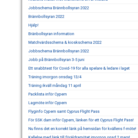
Jobbschema Brännbollsyran 2022
Brännbollsyran 2022
Hjälp!
Bränbollsyran information
Matchvärdsschema & kioskschema 2022
Jobbschema Brännbollsyran 2022
Jobb på Brännbollsyran 3-5 juni
Ett snabbtest för Covid-19 för alla spelare & ledare i laget
Träning imorgon onsdag 13/4
Träning ikväll måndag 11 april
Packlista inför Cypern
Lagmöte inför Cypern
Flyginfo Cypern samt Cyprus Flight Pass
För SSK dam inför Cypern, länken för ett Cyprus Flight Pass!
Nu finns det en korrekt länk på hemsidan för kvällens f-möte!
Kallelse med länk till föräldramötet imorgon onsd 2 mars!