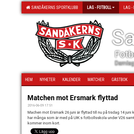
SANDÅKERNS SPORTKLUBB
LAG - FOTBOLL
LAG -
Sa
Fotb
Damlag
HEM
NYHETER
KALENDER
MATCHER
GÄSTBOK
Matchen mot Ersmark flyttad
2016-06-09 17:51
Machen mot Ersmark 26 juni är flyttad till nu på tisdag 14 juni 
har många som är med på UIK:s fotbollsskola under V26 samt
kommer inom kort.