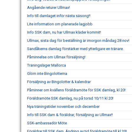
Angående returer Ullmax!
Info till damlaget inför nästa säsong!!
Lite information om planerade lagjobb
Info SSK dam, nu har Ullmax kläder kommit!
Ullmax, sista dag för beställning är imorgon måndag 28 nov!
Sandåkerns damlag förstärker med ytterligare en tränare.
Påminnelse om Ullmax försäljning!
Träningsläger Mallorca
Glöm inte Bingolotterna
Försäljning av Bingolotter & kalendrar
Påminner om kvällens föräldramöte för SSK damlag, kl 20!
Föräldramöte SSK damlag, nu på torsd 10/11 kl 20!
Nya träningstider november och december
Info till SSK dam & föräldrar, försäljning av Ullmax!!
SSK-ambassadör Möte
Föräldrar till SSK dam, Ändring av tid föräldramöte till kl 20!