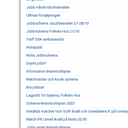
Jobb Hårdrocksfestivalen
Ullmax-försäljningen
Jobbschema Jazzfestivalen 27-28/10
Jobbschema Folkets Hus 21/10
Träff SSK-ambassadör
Noliajobb
Nolia Jobbschema
Grymt jobb!!
Information Brännbollsyran
Matchvärdar och kiosk schema
Bra jobbat!
Lagjobb för tjejerna, Folkets Hus
Schema•Brännbollsyran 2023
Inställda matcher mot GUIF ikväll och Umedalens IF på torsd
Match IFK Umeå ikväll på Nolia 20.30
Jobb under Brännbollsyran