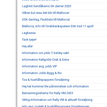
Lagbild Sandåkerns SK damer 2023
Vilken kul resa det blir till Mallorca!
SSK damlag, Packlista till Mallorca!
Mallorca, Info till föräldrar&spelare SSK tisd 11 april!
Lagkassa
Tack tjejer!
Hej alla!
Information om jobb T-Safety-vakt
Information Rallyjobb Disk & Entre
Information ang. jobb VIP
Information Jobb Bygg & Riv
Toa & hushållspappers försäljning
Hej här kommer lite påminnelser och information
Bemanningsshema för Rally VM 2023
Viktig Information om Rally VM & aktuell försäljning
Info ang. toalett & hushållspappers försäljningen