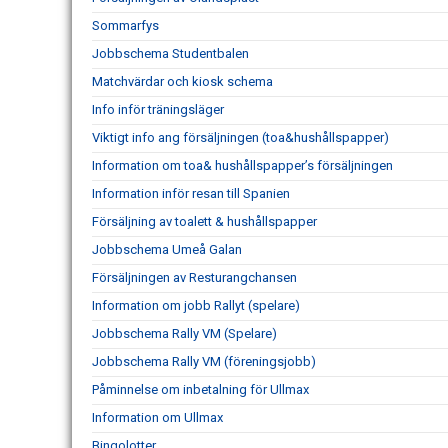
Sommarfys
Jobbschema Studentbalen
Matchvärdar och kiosk schema
Info inför träningsläger
Viktigt info ang försäljningen (toa&hushållspapper)
Information om toa& hushållspapper’s försäljningen
Information inför resan till Spanien
Försäljning av toalett & hushållspapper
Jobbschema Umeå Galan
Försäljningen av Resturangchansen
Information om jobb Rallyt (spelare)
Jobbschema Rally VM (Spelare)
Jobbschema Rally VM (föreningsjobb)
Påminnelse om inbetalning för Ullmax
Information om Ullmax
Bingolotter