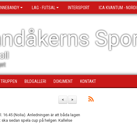
 INNEBANDY
LAG - FUTSAL
INTERSPORT
ICA KVANTUM - NORDI
ndåkerns Spor
oll
et
TRUPPEN
BILDGALLERI
DOKUMENT
KONTAKT
<
>
kl. 16.45 (Nolia). Anledningen är att båda lagen
 ska sedan spela cup på helgen. Kallelse