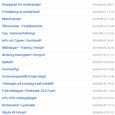
Smygstart för innebandyn!
2018-08-22 08:01
Försäljning av plastpåsar!
2018-08-21 15:23
Matchvärdar!
2018-08-16 11:25
Påminnelse - Föräldramöte!
2018-08-14 13:30
Cup- Sammanfattning!
2018-08-12 19:44
Info om Cupen i Sundsvall!
2018-08-05 20:41
Måndagar = Träning i Hissjö!
2018-08-05 20:35
Ändring träningstid i morgon!
2018-07-22 21:12
Nystart!
2018-07-18 22:45
Sommarfys
2018-07-03 10:00
Sommaruppehåll börjar idag!!
2018-07-02 16:48
Träningen på torsdag kväll inställd!
2018-06-26 19:33
Fotbollslägret i Flurkmark 25-27 juni!
2018-06-23 17:43
Info inför träningsläger!
2018-06-13 22:52
Bortamatch i Lycksele!
2018-06-09 15:12
Skjuts till Hissjö!
2018-05-22 07:21