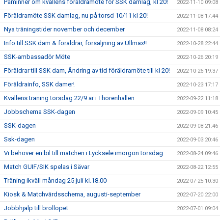
Påminner om kvällens föräldramöte för SSK damlag, kl 20!
2022-11-10 09:08
Föräldramöte SSK damlag, nu på torsd 10/11 kl 20!
2022-11-08 17:44
Nya träningstider november och december
2022-11-08 08:24
Info till SSK dam & föräldrar, försäljning av Ullmax!!
2022-10-28 22:44
SSK-ambassadör Möte
2022-10-26 20:19
Föräldrar till SSK dam, Ändring av tid föräldramöte till kl 20!
2022-10-26 19:37
Föräldrainfo, SSK damer!
2022-10-23 17:17
Kvällens träning torsdag 22/9 är i Thorenhallen
2022-09-22 11:18
Jobbschema SSK-dagen
2022-09-09 10:45
SSK-dagen
2022-09-08 21:46
Ssk-dagen
2022-09-03 20:46
Vi behöver en bil till matchen i Lycksele imorgon torsdag
2022-08-24 09:46
Match GUIF/SIK spelas i Sävar
2022-08-22 12:55
Träning ikväll måndag 25 juli kl.18.00
2022-07-25 10:30
Kiosk & Matchvärdsschema, augusti-september
2022-07-20 22:00
Jobbhjälp till bröllopet
2022-07-01 09:04