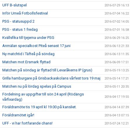
UFF B-slutspel
2016-07-29 16:13
Inför Umeå Fotbollsfestival
2016-07-04 16:22
PSG - statusuppd 2
2016-07-02 14:05
PSG - status 1 fredag
2016-07-01 16:58
Kvällsfika till tjejerna under PSG
2016-06-29 16:25
Anmälan specialkost Piteå senast 17 juni
2016-06-13 21:33
Ny matchtid i Täfteå på söndag
2016-06-13 11:35
Matchen mot Ersmark flyttad
2016-06-09 17:51
Matchen på söndag är flyttad till Levaråkerns IP (grus)
2016-05-19 13:25
Grilla hamburgare på Grisbackaskolans vårfest tors 19 maj
2016-05-14 17:21
Matchen nu på lördag spelas på Campus
2016-05-11 20:35
Fördelning av uppgifter till sön 24 april (Rödängs
2016-04-17 19:55
vårfixardag)
Föräldramöte tis 19 april kl 19.00 på kansliet.
2016-04-14 07:39
Föräldramötet igår!
2016-04-13 07:15
UFF - vi har fortfarande chans!
2015-07-24 12:21