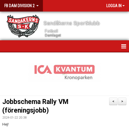
FB DAM DIVISION 2
LOGGA IN
Sandåkerns Sportklubb
Fotboll
Damlaget
HEM
NYHETER
KALENDER
MATCHER
Jobbschema Rally VM
<
>
GÄSTBOK
(föreningsjobb)
2024-01-22 20:38
TRUPPEN
Hej!