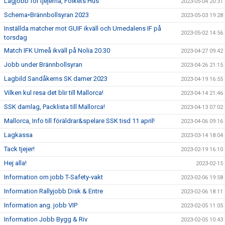
Lagjobb för tjejerna, Folkets Hus
2023-05-04 20:31
Schema•Brännbollsyran 2023
2023-05-03 19:28
Inställda matcher mot GUIF ikväll och Umedalens IF på
2023-05-02 14:56
torsdag
Match IFK Umeå ikväll på Nolia 20.30
2023-04-27 09:42
Jobb under Brännbollsyran
2023-04-26 21:15
Lagbild Sandåkerns SK damer 2023
2023-04-19 16:55
Vilken kul resa det blir till Mallorca!
2023-04-14 21:46
SSK damlag, Packlista till Mallorca!
2023-04-13 07:02
Mallorca, Info till föräldrar&spelare SSK tisd 11 april!
2023-04-06 09:16
Lagkassa
2023-03-14 18:04
Tack tjejer!
2023-02-19 16:10
Hej alla!
2023-02-15
Information om jobb T-Safety-vakt
2023-02-06 19:58
Information Rallyjobb Disk & Entre
2023-02-06 18:11
Information ang. jobb VIP
2023-02-05 11:05
Information Jobb Bygg & Riv
2023-02-05 10:43