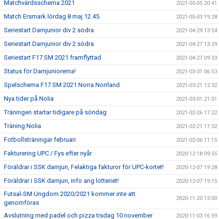
Matchvärdsschema 2021
2021-05-05 20:41
Match Ersmark lördag 8 maj 12.45
2021-05-03 19:28
Seriestart Damjunior div 2 södra
2021-04-29 13:54
Seriestart Damjunior div 2 södra
2021-04-27 13:29
Seriestart F17 SM 2021 framflyttad
2021-04-27 09:33
Status för Damjuniorerna!
2021-03-31 06:53
Spelschema F17 SM 2021 Norra Norrland
2021-03-21 12:32
Nya tider på Nolia
2021-03-01 21:01
Träningen startar tidigare på söndag
2021-02-26 17:22
Träning Nolia
2021-02-21 17:32
Fotbollsträningar februari
2021-02-06 11:15
Fakturering UPC / Fys efter nyår
2020-12-18 09:55
Föräldrar i SSK damjun, Felaktiga fakturor för UPC-kortet!
2020-12-07 19:28
Föräldrar i SSK damjun, info ang lotteriet!
2020-12-07 19:15
Futsal-SM Ungdom 2020/2021 kommer inte att
2020-11-20 13:00
genomföras
Avslutning med padel och pizza tisdag 10 november
2020-11-03 16:59