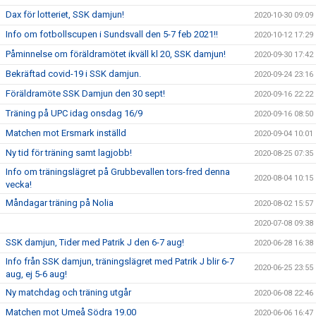
Dax för lotteriet, SSK damjun!
2020-10-30 09:09
Info om fotbollscupen i Sundsvall den 5-7 feb 2021!!
2020-10-12 17:29
Påminnelse om föräldramötet ikväll kl 20, SSK damjun!
2020-09-30 17:42
Bekräftad covid-19 i SSK damjun.
2020-09-24 23:16
Föräldramöte SSK Damjun den 30 sept!
2020-09-16 22:22
Träning på UPC idag onsdag 16/9
2020-09-16 08:50
Matchen mot Ersmark inställd
2020-09-04 10:01
Ny tid för träning samt lagjobb!
2020-08-25 07:35
Info om träningslägret på Grubbevallen tors-fred denna
2020-08-04 10:15
vecka!
Måndagar träning på Nolia
2020-08-02 15:57
2020-07-08 09:38
SSK damjun, Tider med Patrik J den 6-7 aug!
2020-06-28 16:38
Info från SSK damjun, träningslägret med Patrik J blir 6-7
2020-06-25 23:55
aug, ej 5-6 aug!
Ny matchdag och träning utgår
2020-06-08 22:46
Matchen mot Umeå Södra 19.00
2020-06-06 16:47