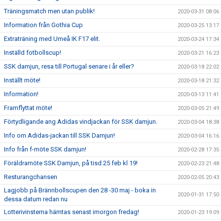
Träningsmatch men utan publik!
2020-03-31 08:06
Information från Gothia Cup
2020-03-25 13:17
Extraträning med Umeå IK F17 elit.
2020-03-24 17:34
Inställd fotbollscup!
2020-03-21 16:23
SSK damjun, resa till Portugal senare i år eller?
2020-03-18 22:02
Inställt möte!
2020-03-18 21:32
Information!
2020-03-13 11:41
Framflyttat möte!
2020-03-05 21:49
Förtydligande ang Adidas vindjackan för SSK damjun.
2020-03-04 18:38
Info om Adidas-jackan till SSK Damjun!
2020-03-04 16:16
Info från f-möte SSK damjun!
2020-02-28 17:35
Föräldramöte SSK Damjun, på tisd 25 feb kl 19!
2020-02-23 21:48
Resturangchansen
2020-02-05 20:43
Lagjobb på Brännbollscupen den 28 -30 maj - boka in
2020-01-31 17:50
dessa datum redan nu
Lotterivinsterna hämtas senast imorgon fredag!
2020-01-23 19:09