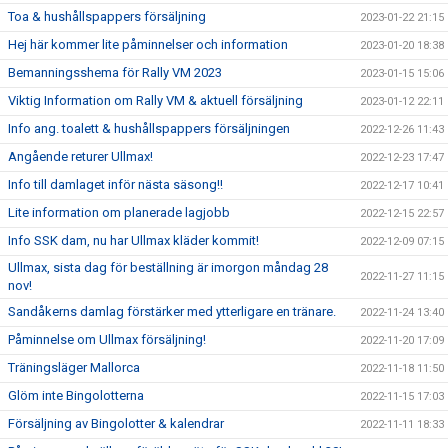
Toa & hushållspappers försäljning
2023-01-22 21:15
Hej här kommer lite påminnelser och information
2023-01-20 18:38
Bemanningsshema för Rally VM 2023
2023-01-15 15:06
Viktig Information om Rally VM & aktuell försäljning
2023-01-12 22:11
Info ang. toalett & hushållspappers försäljningen
2022-12-26 11:43
Angående returer Ullmax!
2022-12-23 17:47
Info till damlaget inför nästa säsong!!
2022-12-17 10:41
Lite information om planerade lagjobb
2022-12-15 22:57
Info SSK dam, nu har Ullmax kläder kommit!
2022-12-09 07:15
Ullmax, sista dag för beställning är imorgon måndag 28
2022-11-27 11:15
nov!
Sandåkerns damlag förstärker med ytterligare en tränare.
2022-11-24 13:40
Påminnelse om Ullmax försäljning!
2022-11-20 17:09
Träningsläger Mallorca
2022-11-18 11:50
Glöm inte Bingolotterna
2022-11-15 17:03
Försäljning av Bingolotter & kalendrar
2022-11-11 18:33