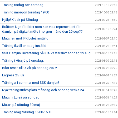
Träning tisdag och torsdag
2021-10-10 20:50
Träning imorgon torsdag 19.00
2021-10-06 22:16
Hjälp! Kiosk på Söndag
2021-09-24 13:50
Bråttom:Ngn förälder som kan vara representant för
2021-09-19 16:24
damjun på digitalt möte imorgon månd den 20 sep??
Matchen mot IFK Luleå inställd
2021-09-07 22:10
Träning ikväll onsdag inställd
2021-08-25 13:44
SSK Damjun, Inventering på ICA Västerslätt söndag 29 aug!
2021-08-16 17:16
Träning i Hissjö på onsdag.
2021-08-09 22:15
Inför resan till Ö-vik på söndag 25/7!
2021-07-23 09:25
Lagresa 25 juli
2021-07-04 11:27
Träningar i sommar med SSK damjun!
2021-06-29 17:19
Nya träningstider/plats måndag och onsdag vecka 24.
2021-06-14 08:41
Match i Luleå på söndag
2021-05-31 11:29
Match på söndag 30 maj
2021-05-25 08:19
Träning idag torsdag 15.00-16.15
2021-05-13 11:14