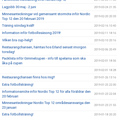
Lagjobb 30 maj - 2 juni
2019-03-24 21:35
Minnesanteckningar vid gemensamt stormöte inför Nordic
2019-02-20 20:33
Top 12 den 20 februari 2019
Träning söndag kväll!
2019-02-16 10:40
Information inför fotbollssäsong 2019!
2019-02-11 18:16
Vilken bra cup-helg!!
2019-02-10 20:16
Restaurangchansen, hämtas hos Erland senast imorgon
2019-02-06 20:49
torsdag!
Packlista inför Gimmelcupen - info till spelarna som ska
2019-02-01 18:56
åka på cupen
2019-02-01 18:28
Restaurangchansen finns hos mig!!
2019-01-26 13:16
Extra fotbollsträning!
2019-01-25 22:00
Informationsmöte inför Nordic Top 12 för alla föräldrar den
2019-01-23 22:04
20 februari
Minnesanteckningar Nordic Top 12 områdesansvariga den
2019-01-23 21:55
23 januari
Extra fotbollsträning!
2019-01-18 20:20