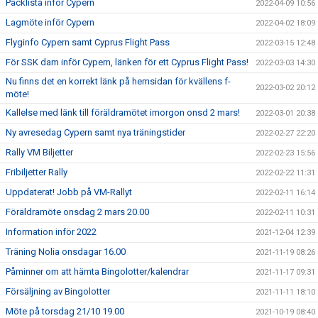
Packlista inför Cypern
2022-04-09 10:56
Lagmöte inför Cypern
2022-04-02 18:09
Flyginfo Cypern samt Cyprus Flight Pass
2022-03-15 12:48
För SSK dam inför Cypern, länken för ett Cyprus Flight Pass!
2022-03-03 14:30
Nu finns det en korrekt länk på hemsidan för kvällens f-
2022-03-02 20:12
möte!
Kallelse med länk till föräldramötet imorgon onsd 2 mars!
2022-03-01 20:38
Ny avresedag Cypern samt nya träningstider
2022-02-27 22:20
Rally VM Biljetter
2022-02-23 15:56
Fribiljetter Rally
2022-02-22 11:31
Uppdaterat! Jobb på VM-Rallyt
2022-02-11 16:14
Föräldramöte onsdag 2 mars 20.00
2022-02-11 10:31
Information inför 2022
2021-12-04 12:39
Träning Nolia onsdagar 16.00
2021-11-19 08:26
Påminner om att hämta Bingolotter/kalendrar
2021-11-17 09:31
Försäljning av Bingolotter
2021-11-11 18:10
Möte på torsdag 21/10 19.00
2021-10-19 08:40