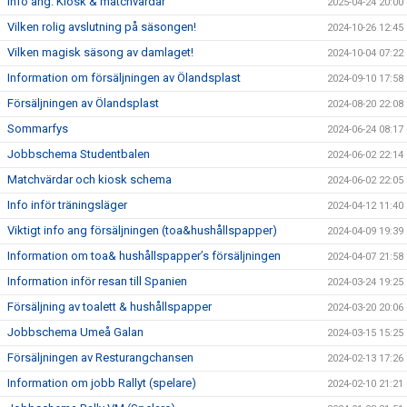
Info ang. Kiosk & matchvärdar
2025-04-24 20:00
Vilken rolig avslutning på säsongen!
2024-10-26 12:45
Vilken magisk säsong av damlaget!
2024-10-04 07:22
Information om försäljningen av Ölandsplast
2024-09-10 17:58
Försäljningen av Ölandsplast
2024-08-20 22:08
Sommarfys
2024-06-24 08:17
Jobbschema Studentbalen
2024-06-02 22:14
Matchvärdar och kiosk schema
2024-06-02 22:05
Info inför träningsläger
2024-04-12 11:40
Viktigt info ang försäljningen (toa&hushållspapper)
2024-04-09 19:39
Information om toa& hushållspapper’s försäljningen
2024-04-07 21:58
Information inför resan till Spanien
2024-03-24 19:25
Försäljning av toalett & hushållspapper
2024-03-20 20:06
Jobbschema Umeå Galan
2024-03-15 15:25
Försäljningen av Resturangchansen
2024-02-13 17:26
Information om jobb Rallyt (spelare)
2024-02-10 21:21