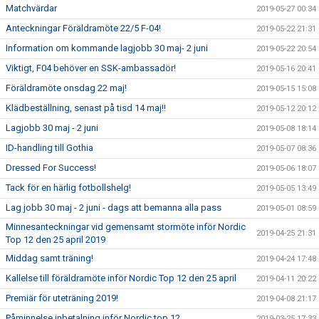
Matchvärdar
2019-05-27 00:34
Anteckningar Föräldramöte 22/5 F-04!
2019-05-22 21:31
Information om kommande lagjobb 30 maj- 2 juni
2019-05-22 20:54
Viktigt, F04 behöver en SSK-ambassadör!
2019-05-16 20:41
Föräldramöte onsdag 22 maj!
2019-05-15 15:08
Klädbeställning, senast på tisd 14 maj!!
2019-05-12 20:12
Lagjobb 30 maj - 2 juni
2019-05-08 18:14
ID-handling till Gothia
2019-05-07 08:36
Dressed For Success!
2019-05-06 18:07
Tack för en härlig fotbollshelg!
2019-05-05 13:49
Lag jobb 30 maj - 2 juni - dags att bemanna alla pass
2019-05-01 08:59
Minnesanteckningar vid gemensamt stormöte inför Nordic
2019-04-25 21:31
Top 12 den 25 april 2019
Middag samt träning!
2019-04-24 17:48
Kallelse till föräldramöte inför Nordic Top 12 den 25 april
2019-04-11 20:22
Premiär för uteträning 2019!
2019-04-08 21:17
Påminnelse inbetalning inför Nordic top 12
2019-03-25 17:33