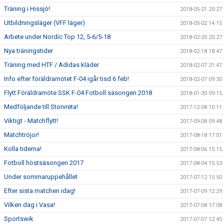
Träning i Hissjö!
2018-05-21 20:27
Utbildningsläger (VFF läger)
2018-05-02 14:15
Arbete under Nordic Top 12, 5-6/5-18
2018-02-20 20:27
Nya träningstider
2018-02-18 18:47
Träning med HTF / Adidas kläder
2018-02-07 21:47
Info efter föräldramötet F-04 igår tisd 6 feb!
2018-02-07 09:30
Flytt Föräldramöte SSK F-04 Fotboll säsongen 2018
2018-01-30 09:15
Medföljande till Storvreta!
2017-12-08 10:11
Viktigt - Matchflytt!
2017-09-08 09:48
Matchtröjor!
2017-08-18 17:01
Kolla tiderna!
2017-08-06 15:15
Fotboll höstsäsongen 2017
2017-08-04 15:53
Under sommaruppehållet
2017-07-12 15:50
Efter sista matchen idag!
2017-07-09 12:29
Vilken dag i Vasa!
2017-07-08 17:08
Sportswik
2017-07-07 12:45