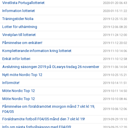
Vinstlista Portugallotteriet
2020-01-20 06:43
Information lotteriet
2020-01-15 11:22
Träningstider Nolia
2019-12-25 15:20
Lotter för uthämtning
2019-12-06 08:20
Vinstplan till lotteriet
2019-11-24 12:00
Påminnelse om enkäten!
2019-11-12 20:02
Kompletterande information kring lotteriet
2019-11-10 14:06
Enkät inför lotteri
2019-11-10 12:58
Avslutning säsongen 2019 på OLearys tisdag 26 november
2019-11-06 14:04
Nytt möte Nordic Top 12
2019-10-25 15:21
Införmöte!
2019-10-14 11:51
Möte Nordic Top 12
2019-10-11 14:50
Möte Nordic Top 12
2019-10-10 08:46
Påminnelse om föräldramötet imorgon månd 7 okt kl 19,
2019-10-06 12:06
F04/05
Föräldramöte fotboll F04/05 månd den 7 okt kl 19!
2019-09-29 19:10
Info om nästa fotbollsäsong med F04/05!
2019-09-25 17:20