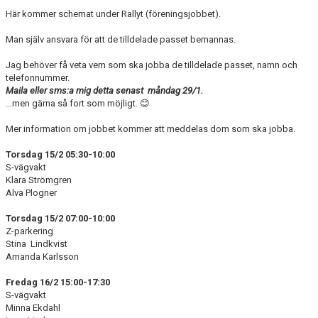
BILDGALLERI
Här kommer schemat under Rallyt (föreningsjobbet).
DOKUMENT
Man själv ansvara för att de tilldelade passet bemannas.
Jag behöver få veta vem som ska jobba de tilldelade passet, namn och
KONTAKT
telefonnummer.
Maila eller sms:a mig detta senast
måndag 29/1.
…men gärna så fort som möjligt. 😊
Mer information om jobbet kommer att meddelas dom som ska jobba.
Torsdag 15/2 05:30-10:00
S-vägvakt
Klara Strömgren
Alva Plogner
Torsdag 15/2 07:00-10:00
Z-parkering
Stina Lindkvist
Amanda Karlsson
Fredag 16/2 15:00-17:30
S-vägvakt
Minna Ekdahl