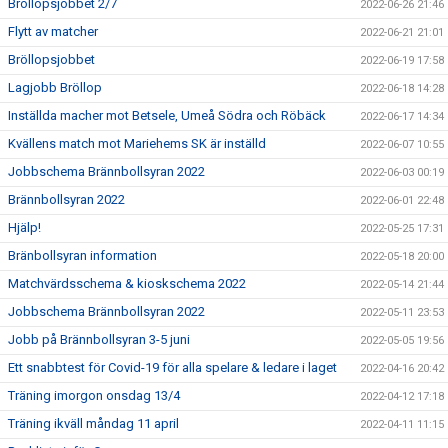
Bröllopsjobbet 2/7
2022-06-26 21:46
Flytt av matcher
2022-06-21 21:01
Bröllopsjobbet
2022-06-19 17:58
Lagjobb Bröllop
2022-06-18 14:28
Inställda macher mot Betsele, Umeå Södra och Röbäck
2022-06-17 14:34
Kvällens match mot Mariehems SK är inställd
2022-06-07 10:55
Jobbschema Brännbollsyran 2022
2022-06-03 00:19
Brännbollsyran 2022
2022-06-01 22:48
Hjälp!
2022-05-25 17:31
Bränbollsyran information
2022-05-18 20:00
Matchvärdsschema & kioskschema 2022
2022-05-14 21:44
Jobbschema Brännbollsyran 2022
2022-05-11 23:53
Jobb på Brännbollsyran 3-5 juni
2022-05-05 19:56
Ett snabbtest för Covid-19 för alla spelare & ledare i laget
2022-04-16 20:42
Träning imorgon onsdag 13/4
2022-04-12 17:18
Träning ikväll måndag 11 april
2022-04-11 11:15