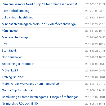
Påminnelse möte Nordic Top 12 för områdesansvariga!
2019-01-16 21:21
Extra fotbollsträning!
2019-01-02 23:43
Jullov - inomhusträning!
2018-12-16 19:54
Minnesanteckningar Nordic Top 12 områdesansvariga
2018-11-22 21:10
Påminnelse!
2018-11-20 18:44
Minnesanteckningar!
2018-11-05 08:50
Lov!
2018-10-27 10:17
Stort tack!!
2018-10-25 21:33
Sporthushallen!
2018-10-22 18:25
Anteckningar infomöte!
2018-10-08 08:36
Möte i kväll!
2018-10-07 08:55
Träning Grubbe!
2018-10-01 08:04
Matchvärdar kvarvarande hemmamatcher!
2018-09-16 21:19
Gothia Cup / Konfirmation
2018-09-13 14:54
Samåkning till fotbollsträningarna i Hissjö på måndagar
2018-09-09 08:31
Ny matchtid Röbäck 13.30
2018-08-31 15:48