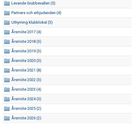
Levande Grubbevallen (5)
FÖRENINGSARBETEN
Partners och erbjudanden (4)
FÖRSÄKRAD VIA FOLKSAM
Uthyrning klubblokal (3)
SSK-DAGEN
Årsmöte 2017 (4)
Årsmöte 2018 (3)
FONDER/STIPENDIER
Årsmöte 2019 (3)
GDPR
Årsmöte 2020 (3)
BOKA LOKALER/WOKPANNA
Årsmöte 2021 (8)
Årsmöte 2022 (3)
DOKUMENT
Årsmöte 2023 (4)
FÖR VÅRA LEDARE
Årsmöte 2024 (3)
SCHEMA ALLA LAG
Årsmöte 2025 (2)
Årsmöte 2026 (2)
KONTAKT