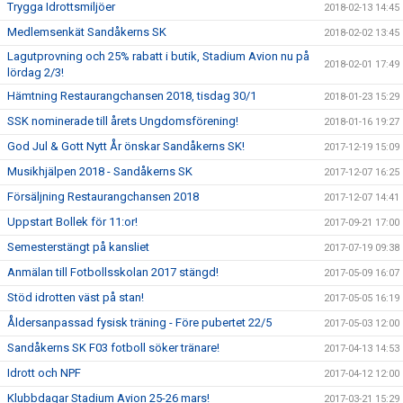
Trygga Idrottsmiljöer
2018-02-13 14:45
Medlemsenkät Sandåkerns SK
2018-02-02 13:45
Lagutprovning och 25% rabatt i butik, Stadium Avion nu på
2018-02-01 17:49
lördag 2/3!
Hämtning Restaurangchansen 2018, tisdag 30/1
2018-01-23 15:29
SSK nominerade till årets Ungdomsförening!
2018-01-16 19:27
God Jul & Gott Nytt År önskar Sandåkerns SK!
2017-12-19 15:09
Musikhjälpen 2018 - Sandåkerns SK
2017-12-07 16:25
Försäljning Restaurangchansen 2018
2017-12-07 14:41
Uppstart Bollek för 11:or!
2017-09-21 17:00
Semesterstängt på kansliet
2017-07-19 09:38
Anmälan till Fotbollsskolan 2017 stängd!
2017-05-09 16:07
Stöd idrotten väst på stan!
2017-05-05 16:19
Åldersanpassad fysisk träning - Före pubertet 22/5
2017-05-03 12:00
Sandåkerns SK F03 fotboll söker tränare!
2017-04-13 14:53
Idrott och NPF
2017-04-12 12:00
Klubbdagar Stadium Avion 25-26 mars!
2017-03-21 15:29