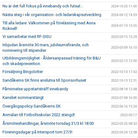
Nu är det full fokus på innebandy och futsal...
2024-10-25 11:00
Nästa steg i vår organisation- och ledarskapsutveckling
2024-04-12 14:59
Till alla ledare: Välkommen på föreläsning med Anna
2024-01-19 15:55
Ricknell!
Vi samarbetar med RF-SISU
2023-03-15 15:29
Inbjudan årsmöte 30 mars, jubileumsfirande, och
2023-03-09 16:10
nominering till stipendier.
Utbildningsmöjlighet - Åldersanpassad träning för B&U
2023-02-13 12:00
och skadeprevention
Försäljning Bingolotter
2022-10-13 17:42
Sandåkerns SK finns anslutna till Sponsorhuset
2022-10-13 12:31
Påminnelse uppstartsträff innebandy
2022-08-18 12:48
Kansliet sommarstängt
2022-07-08 16:00
Övergångspolicy Sandåkerns SK
2022-06-16 15:24
Anmälan till Fotbollsskolan 2022 stängd!
2022-05-17
Årsmöteshandlingar, årsmöte torsdag 31/3 kl 18:00
2022-03-25 08:32
Föreningsdagar på Intersport tom 27/3!
2022-03-24 12:08