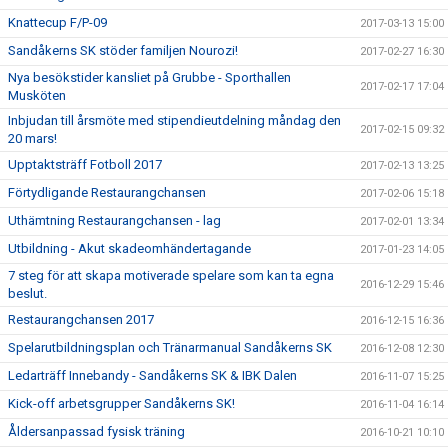
Knattecup F/P-09
2017-03-13 15:00
Sandåkerns SK stöder familjen Nourozi!
2017-02-27 16:30
Nya besökstider kansliet på Grubbe - Sporthallen
2017-02-17 17:04
Musköten
Inbjudan till årsmöte med stipendieutdelning måndag den
2017-02-15 09:32
20 mars!
Upptaktsträff Fotboll 2017
2017-02-13 13:25
Förtydligande Restaurangchansen
2017-02-06 15:18
Uthämtning Restaurangchansen - lag
2017-02-01 13:34
Utbildning - Akut skadeomhändertagande
2017-01-23 14:05
7 steg för att skapa motiverade spelare som kan ta egna
2016-12-29 15:46
beslut.
Restaurangchansen 2017
2016-12-15 16:36
Spelarutbildningsplan och Tränarmanual Sandåkerns SK
2016-12-08 12:30
Ledarträff Innebandy - Sandåkerns SK & IBK Dalen
2016-11-07 15:25
Kick-off arbetsgrupper Sandåkerns SK!
2016-11-04 16:14
Åldersanpassad fysisk träning
2016-10-21 10:10