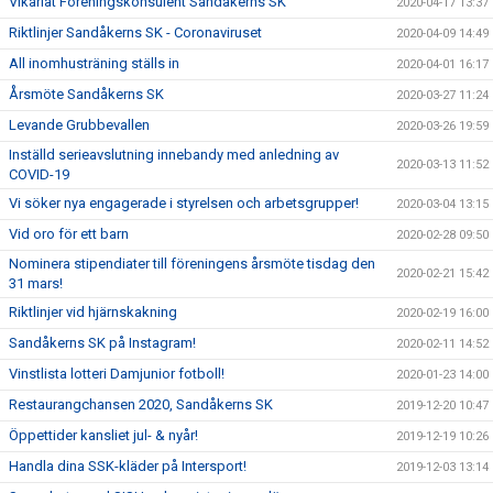
Vikariat Föreningskonsulent Sandåkerns SK
2020-04-17 13:37
Riktlinjer Sandåkerns SK - Coronaviruset
2020-04-09 14:49
All inomhusträning ställs in
2020-04-01 16:17
Årsmöte Sandåkerns SK
2020-03-27 11:24
Levande Grubbevallen
2020-03-26 19:59
Inställd serieavslutning innebandy med anledning av
2020-03-13 11:52
COVID-19
Vi söker nya engagerade i styrelsen och arbetsgrupper!
2020-03-04 13:15
Vid oro för ett barn
2020-02-28 09:50
Nominera stipendiater till föreningens årsmöte tisdag den
2020-02-21 15:42
31 mars!
Riktlinjer vid hjärnskakning
2020-02-19 16:00
Sandåkerns SK på Instagram!
2020-02-11 14:52
Vinstlista lotteri Damjunior fotboll!
2020-01-23 14:00
Restaurangchansen 2020, Sandåkerns SK
2019-12-20 10:47
Öppettider kansliet jul- & nyår!
2019-12-19 10:26
Handla dina SSK-kläder på Intersport!
2019-12-03 13:14