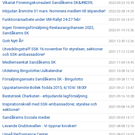
Vikariat Föreningskonsulent Sandåkerns SK&#8239;
2022-03-23 10:39
Inbjudan årsmöte 31 mars. Nominera medlem till stipendier!
2022-02-28 14:25
Funktionärsarbete under VM-Rallyt 24-27 feb!
2022-01-24 14:57
Ingen föreningsförsäljning Restaurangchansen 2022,
2022-01-19 15:36
Sandåkerns SK
Gott Nytt År!
2021-12-30 12:26
Utvecklingsträff SSK 16 november för styrelsen, sektioner
2021-11-12 12:04
och SSK-ambassadörer!
Medlemsenkät Sandåkerns SK
2021-11-04 14:45
Utdelning Bingolotter/Julkalendrar
2021-10-28 16:10
Försäljningsinsats Sandåkerns SK - Bingolotto
2021-09-28 11:15
Uppstartsmöte Bollek födda 2015, 6/10 kl 18:00!
2021-09-21 13:47
Bastuträsk Charkuteri - erbjudande lagförsäljning
2021-09-16 10:28
Inspirationskväll med SSK-ambassadörer, styrelse och
2021-09-08 14:29
sektioner!
Sandåkerns Sociala medier
2021-09-03 14:17
Levande Grubbevallen - Vi öppnar kiosken!
2021-08-08 12:16
Umeå Performance Center
2021-08-02 19:53