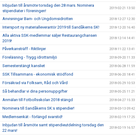
Inbjudan till årsmöte torsdag den 28 mars. Nominera
2019-02-21 13:50
stipendiater i föreningen!
Anvisningar Barn- och Ungdomsidrotten
2018-12-27 12:30
Intersport ny materialleverantör 2019 till Sandåkerns SK!
2018-12-20 16:40
Alla aktiva SSK-medlemmar säljer Restaurangchansen
2018-12-14 14:41
2019!
Påverkansträff - Riktlinjer
2018-11-22 13:41
Föreläsning - Trygg idrottsmiljö
2018-09-20 11:33
Semesterstängt kansliet
2018-06-28 11:59
SSK Tillsammans - ekonomisk stödfond
2018-06-20 18:41
Försäkrad via Folksam, Råd och Vård
2018-05-29 10:53
Så behandlar vi dina personuppgifter
2018-05-25 11:21
Anmälan till Fotbollsskolan 2018 stängd
2018-04-27 15:33
Nominera till Sandåkerns SK:s stipendier!
2018-03-13 09:42
Medlemsenkät - förlängd svarstid!
2018-02-19 17:25
Inbjudan till årsmöte samt stipendieutdelning torsdag den
2018-02-19 16:57
22 mars!