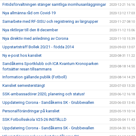
Fritidsförvaltningen stänger samtliga inomhusanläggningar
2020-12-21 16:16
Nya allmänna råd om Covid-19
2020-12-12 17:03
Samarbete med RF-SISU och registrering av lärgrupper
2020-11-27 08:10
Nya riktlinjer till den 8 december
2020-11-12 15:06
Nya direktiv med anledning av Corona
2020-11-10 15:39
Uppstartsträff Bollek 20/21 - födda 2014
2020-09-03 13:07
Ny e-post hos kansliet
2020-08-31 11:22
Sandåkerns Sportklubb och ICA Kvantum Kronoparken
2020-08-18 14:50
fortsätter resan tillsammans
Information gällande publik (Fotboll)
2020-08-14 14:29
Kansliet semesterstängt
2020-07-03 13:20
SSK-ambassadörer 2020, planering och status!
2020-06-12 16:18
Uppdatering Corona - Sandåkerns SK - Grubbevallen
2020-06-03 13:45
Personalförändringar på kansliet
2020-05-19 10:14
SSK Fotbollsskola V25-26 INSTÄLLD
2020-05-04 11:43
Uppdatering Corona - Sandåkerns SK - Grubbevallen
2020-04-30 16:15