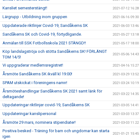
Kansliet semesterstängt!
2021-07-12 16:28
Lärgrupp - Utbildning inom gruppen
2021-06-16 09:30
Uppdaterade riktlinjer Covid-19, Sandåkerns SK
2021-06-03 13:46
Sandåkerns SK och Covid-19, förtydligande.
2021-05-27 13:18
Anmälan till SSK Fotbollsskola 2021 STÄNGD!!
2021-05-17 18:00
Köp landslagströja och stötta Sandåkerns SK! FÖRLÄNGT
2021-05-06 14:43
TOM 14/5!
Vi uppgraderar medlemsregistret!
2021-04-16 15:27
Årsmöte Sandåkerns SK ikväll kl 19:00!
2021-03-29 13:52
SPAM utskickat i föreningens namn!
2021-03-24 10:19
Årsmöteshandlingar Sandåkerns SK 2021 samt länk för
2021-03-22 14:35
deltagande!
Uppdateringar riktlinjer covid-19, Sandåkerns SK
2021-03-05 14:41
Uppdateringar kanslipersonal
2021-03-03 13:37
Årsmöte 29 mars, nominera stipendiater!
2021-03-03 11:22
Positiva besked - Träning för barn och ungdomar kan starta
2021-01-21 15:45
igen