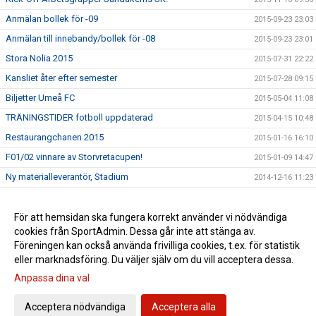
Anmälan bollek för -09
2015-09-23 23:03
Anmälan till innebandy/bollek för -08
2015-09-23 23:01
Stora Nolia 2015
2015-07-31 22:22
Kansliet åter efter semester
2015-07-28 09:15
Biljetter Umeå FC
2015-05-04 11:08
TRÄNINGSTIDER fotboll uppdaterad
2015-04-15 10:48
Restaurangchanen 2015
2015-01-16 16:10
F01/02 vinnare av Storvretacupen!
2015-01-09 14:47
Ny materialleverantör, Stadium
2014-12-16 11:23
Nya regler kommunala aktivitetsstödet
2014-12-16 11:20
Avbokning träningstider
För att hemsidan ska fungera korrekt använder vi nödvändiga
2014-12-16 11:19
cookies från SportAdmin. Dessa går inte att stänga av.
Öppettider kansliet jul- och nyårshelgerna
2014-12-16 11:14
Föreningen kan också använda frivilliga cookies, t.ex. för statistik
eller marknadsföring. Du väljer själv om du vill acceptera dessa.
Anpassa dina val
Cookie-inställningar
Gå till Webbversion
Acceptera nödvändiga
Acceptera alla