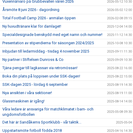
Vuxennärvaro på Grubbevallen våren 2026
2026-05-12 10:30
SCHEMA ALLA LAG
Årsmöte 8 juni 2026 - dagordning
2026-05-02 12:00
Total Football Camp 2026 - anmälan öppen
2026-02-08 09:15
KONTAKT
Ny huvudtränare klar för damlaget!
2025-12-04 14:00
Specialdesignade benskydd med eget namn och nummer!
2025-11-12 14:30
Presentation av stipendierna för säsongen 2024/2025
2025-10-08 10:30
Inbjudan till ledarmiddag - tisdag 4 november 2025
2025-09-11 11:30
Ny partner i Stiftelsen Dunross & Co
2025-09-09 10:30
Tjäna pengar till lagkassan via retromössan!
2025-08-22 16:00
Boka din plats på loppisen under SSK-dagen!
2025-08-22 15:00
SSK-dagen 2025 - lördag 6 september
2025-08-19 14:30
Nya ansikten i våra sektioner!
2025-08-19 11:00
Glassmaskinen är igång!
2025-08-14 14:00
Våra ledare är ansvariga för matchklimatet i barn- och
2025-05-08 09:30
ungdomsfotbollen
Det här är Sandåkerns Sportklubb - vår taktik...
2025-05-04
Uppstartsmöte fotboll födda 2018
2025-04-16 14:30