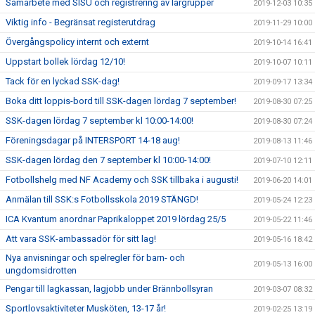
Samarbete med SISU och registrering av lärgrupper
2019-12-03 10:35
Viktig info - Begränsat registerutdrag
2019-11-29 10:00
Övergångspolicy internt och externt
2019-10-14 16:41
Uppstart bollek lördag 12/10!
2019-10-07 10:11
Tack för en lyckad SSK-dag!
2019-09-17 13:34
Boka ditt loppis-bord till SSK-dagen lördag 7 september!
2019-08-30 07:25
SSK-dagen lördag 7 september kl 10:00-14:00!
2019-08-30 07:24
Föreningsdagar på INTERSPORT 14-18 aug!
2019-08-13 11:46
SSK-dagen lördag den 7 september kl 10:00-14:00!
2019-07-10 12:11
Fotbollshelg med NF Academy och SSK tillbaka i augusti!
2019-06-20 14:01
Anmälan till SSK:s Fotbollsskola 2019 STÄNGD!
2019-05-24 12:23
ICA Kvantum anordnar Paprikaloppet 2019 lördag 25/5
2019-05-22 11:46
Att vara SSK-ambassadör för sitt lag!
2019-05-16 18:42
Nya anvisningar och spelregler för barn- och
2019-05-13 16:00
ungdomsidrotten
Pengar till lagkassan, lagjobb under Brännbollsyran
2019-03-07 08:32
Sportlovsaktiviteter Musköten, 13-17 år!
2019-02-25 13:19