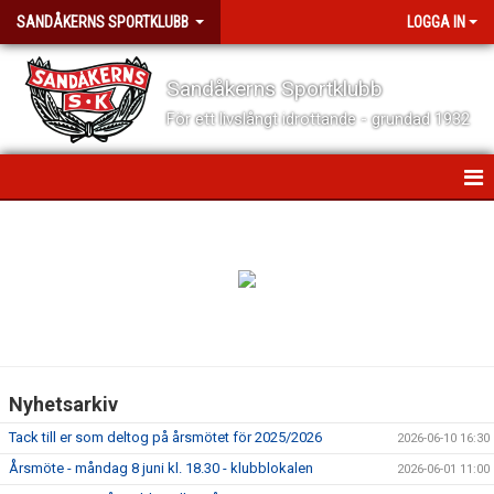
SANDÅKERNS SPORTKLUBB
LOGGA IN
Sandåkerns Sportklubb
För ett livslångt idrottande - grundad 1932
HEM
NYHETER
TRYGGA IDROTTSMILJÖER
OM SANDÅKERNS SK
Nyhetsarkiv
FÖR VÅRA MEDLEMMAR
Tack till er som deltog på årsmötet för 2025/2026
2026-06-10 16:30
FÖR VÅRA LEDARE
Årsmöte - måndag 8 juni kl. 18.30 - klubblokalen
2026-06-01 11:00