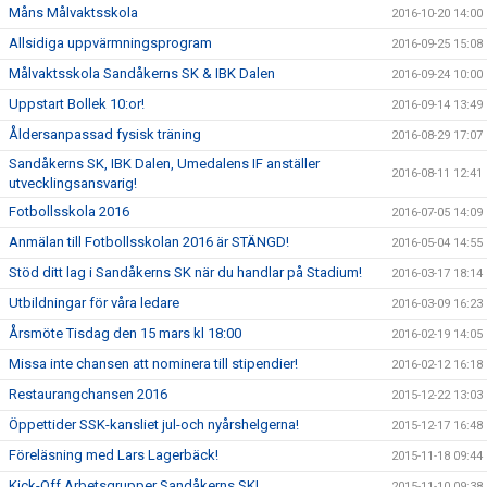
Måns Målvaktsskola
2016-10-20 14:00
Allsidiga uppvärmningsprogram
2016-09-25 15:08
Målvaktsskola Sandåkerns SK & IBK Dalen
2016-09-24 10:00
Uppstart Bollek 10:or!
2016-09-14 13:49
Åldersanpassad fysisk träning
2016-08-29 17:07
Sandåkerns SK, IBK Dalen, Umedalens IF anställer
2016-08-11 12:41
utvecklingsansvarig!
Fotbollsskola 2016
2016-07-05 14:09
Anmälan till Fotbollsskolan 2016 är STÄNGD!
2016-05-04 14:55
Stöd ditt lag i Sandåkerns SK när du handlar på Stadium!
2016-03-17 18:14
Utbildningar för våra ledare
2016-03-09 16:23
Årsmöte Tisdag den 15 mars kl 18:00
2016-02-19 14:05
Missa inte chansen att nominera till stipendier!
2016-02-12 16:18
Restaurangchansen 2016
2015-12-22 13:03
Öppettider SSK-kansliet jul-och nyårshelgerna!
2015-12-17 16:48
Föreläsning med Lars Lagerbäck!
2015-11-18 09:44
Kick-Off Arbetsgrupper Sandåkerns SK!
2015-11-10 09:38