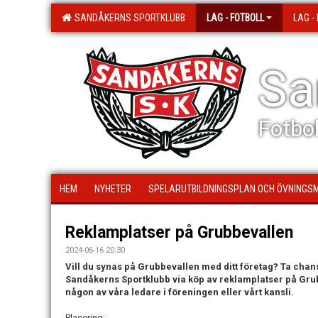
SANDÅKERNS SPORTKLUBB
LAG - FOTBOLL
LAG -
Sa
Fotbol
HEM
NYHETER
SPELARUTBILDNINGSPLAN OCH ÖVNINGS
Reklamplatser på Grubbevallen
2024-06-16 20:30
Vill du synas på Grubbevallen med ditt företag? Ta cha
Sandåkerns Sportklubb via köp av reklamplatser på Grub
någon av våra ledare i föreningen eller vårt kansli.
Placering: