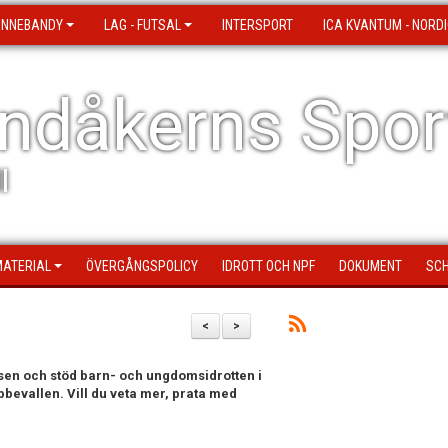
 INNEBANDY
LAG - FUTSAL
INTERSPORT
ICA KVANTUM - NORDI
ndåkerns Spor
l
MATERIAL
ÖVERGÅNGSPOLICY
IDROTT OCH NPF
DOKUMENT
SCH
<
>
nsen och stöd barn- och ungdomsidrotten i
bevallen. Vill du veta mer, prata med