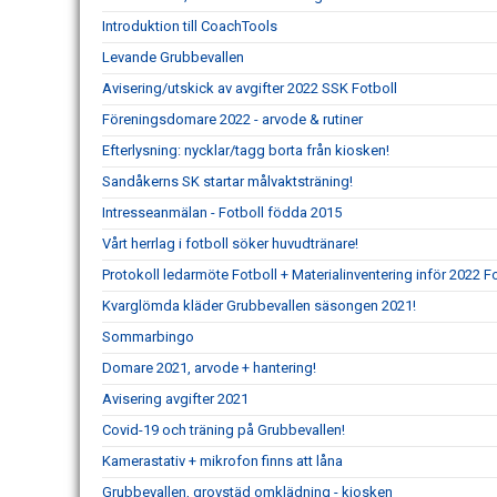
Introduktion till CoachTools
Levande Grubbevallen
Avisering/utskick av avgifter 2022 SSK Fotboll
Föreningsdomare 2022 - arvode & rutiner
Efterlysning: nycklar/tagg borta från kiosken!
Sandåkerns SK startar målvaktsträning!
Intresseanmälan - Fotboll födda 2015
Vårt herrlag i fotboll söker huvudtränare!
Protokoll ledarmöte Fotboll + Materialinventering inför 2022 F
Kvarglömda kläder Grubbevallen säsongen 2021!
Sommarbingo
Domare 2021, arvode + hantering!
Avisering avgifter 2021
Covid-19 och träning på Grubbevallen!
Kamerastativ + mikrofon finns att låna
Grubbevallen, grovstäd omklädning - kiosken