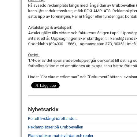
På avsedd reklamplats längs med långsidan av Grubbevallen (sö
kansli@sandakernssk.se, märk REKLAMPLATS. Reklamskylten try
sätts upp av föreningen. Har ni frågor eller funderingar, kontak
Avtalslängd & avtalspart:
Avtalet gäller tills vidare och faktureras årligen i april. Upps
avtalet ett år. Uppsägningen sker skriftligen till kansli@san
Sportklubb (894000–1566), Lagmansgatan 37B, 90353 Umeå.
Övrigt:
1/4-del av det sponsrade beloppet går oavkortat till det lag som
fotbollssektion med ambitionen att skapa ännu bättre förutsätt
Under "För våra medlemmar" och "Dokument" hittar ni avtalsu
Nyhetsarkiv
För ett livslångt idrottande...
Reklamplatser på Grubbevallen
Planstorlekar, matchvärdar och regler