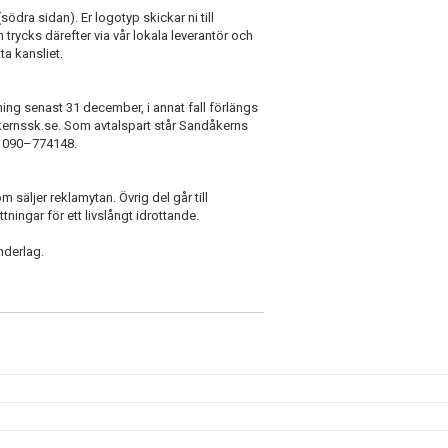
dra sidan). Er logotyp skickar ni till
cks därefter via vår lokala leverantör och
ta kansliet.
ägning senast 31 december, i annat fall förlängs
dakernssk.se. Som avtalspart står Sandåkerns
 090–774148.
 säljer reklamytan. Övrig del går till
ningar för ett livslångt idrottande.
nderlag.