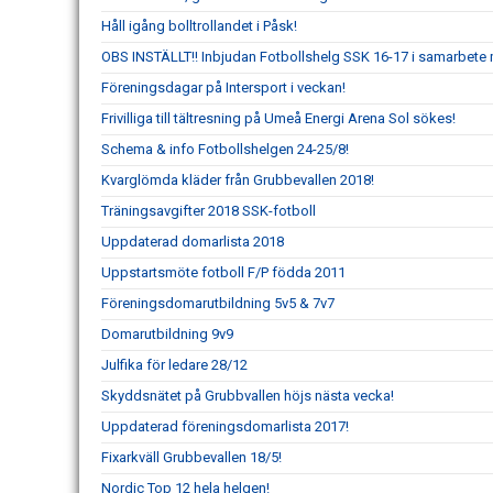
Håll igång bolltrollandet i Påsk!
OBS INSTÄLLT!! Inbjudan Fotbollshelg SSK 16-17 i samarbe
Föreningsdagar på Intersport i veckan!
Frivilliga till tältresning på Umeå Energi Arena Sol sökes!
Schema & info Fotbollshelgen 24-25/8!
Kvarglömda kläder från Grubbevallen 2018!
Träningsavgifter 2018 SSK-fotboll
Uppdaterad domarlista 2018
Uppstartsmöte fotboll F/P födda 2011
Föreningsdomarutbildning 5v5 & 7v7
Domarutbildning 9v9
Julfika för ledare 28/12
Skyddsnätet på Grubbvallen höjs nästa vecka!
Uppdaterad föreningsdomarlista 2017!
Fixarkväll Grubbevallen 18/5!
Nordic Top 12 hela helgen!