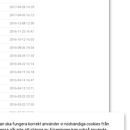
2017-04-28 14:29
2017-04-05 16:12
2016-12-08 12:30
2016-11-22 16:47
2016-10-12 16:03
2016-08-26 14:54
2016-04-29 17:33
2016-04-22 15:14
2016-04-19 16:18
2016-04-14 16:47
2016-04-13 12:11
2016-03-23 23:22
2016-03-22 17:03
2016-02-25 17:26
2016-02-19 13:56
an ska fungera korrekt använder vi nödvändiga cookies från
2015-10-20 16:02
ssa går inte att stänga av. Föreningen kan också använda