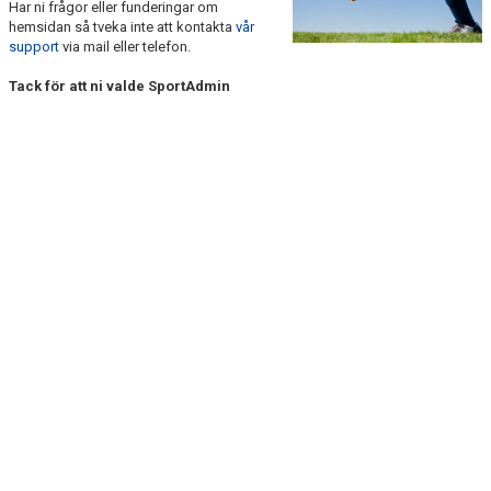
Har ni frågor eller funderingar om
DOKUMENT
hemsidan så tveka inte att kontakta
vår
support
via mail eller telefon.
KONTAKT
Tack för att ni valde SportAdmin