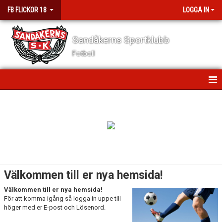
FB FLICKOR 18
LOGGA IN
Sandåkerns Sportklubb
Fotboll
HEM
NYHETER
KALENDER
MATCHER
Välkommen till er nya hemsida!
TRUPPEN
Välkommen till er nya hemsida!
För att komma igång så logga in uppe till
BILDGALLERI
höger med er E-post och Lösenord.