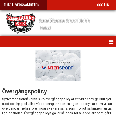
FUTSALVERKSAMHETEN
LOGGA IN
Sandåkerns Sportklubb
Futsal
HEM
NYHETER
ÖVERGÅNGSPOLICY
KALENDER
Övergångspolicy
DOKUMENT
Syftet med Sandåkerns SK:s övergångspolicy är att vid behov ge riktlinjer,
stöd och hjälp till alla i vår förening. Andemeningen i policyn är att vi vill att
KONTAKT
övergångar mellan föreningar ska vara så få som möjligt så länge man går
i grundskolan. Övergångspolicyn gäller således för alla spelare som går i