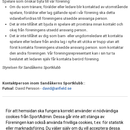
Spelare som önskar byta till vår förening:
Om du som tränare, förälder eller ledare blir kontaktad av utomstående
spelare, föräldrar eller lag gällande spel i vår förening ska detta
vidarebefordras till föreningens utsedde ansvariga person.
Det är inte tillåtet att bjuda in spelare att provträna innan kontakt och
okej från föreningens utsedd ansvarig person..
Det är inte tillåtet av dig som barn- eller ungdomsledare att kontakta
spelare eller ledare från andra lag i syfte att utöka er trupp utan att
först kontakta föreningens utsedde ansvarig person. som kontaktar
den andra föreningen. Vår föreningsrepresentant kan i sin tur ta
beslutet att ledaren själv får kontakta berörd förening.
Styrelsen för Sandåkerns Sportklubb
Kontaktperson inom Sandåkerns Sportklubb::
Futsal:
David Persson -
david@anfield.se
För att hemsidan ska fungera korrekt använder vi nödvändiga
cookies från SportAdmin. Dessa går inte att stänga av.
Föreningen kan också använda frivilliga cookies, t.ex. för statistik
eller marknadsföring. Du väljer själv om du vill acceptera dessa.