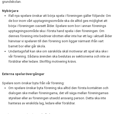
grundskolan.
Nybörjare
Ifall nya spelare önskar att börja spela i föreningen gäller följande: Om
de bor inom vårt upptagningsområde ska de alltid ges möjlighet att
börja i föreningen oavsett ålder. Spelare som bor i annan förenings
upptagningsområde ska i första hand spela i den föreningen. Om
dennes förening inte bedriver idrotten eller inte har ett lag i aktuell ålder
hänvisar vi spelaren till den förening som ligger närmast ifrån vart
barnet bor eller går skola.
Undantagsfall kan ske om särskilda skäl motiverar att spel ska ske i
vår förening. Sådana ärenden ska beslutas av sektionerna och inte av
föräldrar eller ledare. Skriftlig motivering krävs.
Externa spelarövergångar
Spelare som önskar byta från vår förening:
Om spelare önskar byta förening ska alltid den första kontakten och
dialogen ske mellan föreningarna, det vill säga mellan föreningarnas
styrelser eller av föreningen utsedd ansvarig person. Detta ska inte
hanteras av enskilda lag, ledare eller föräldrar.