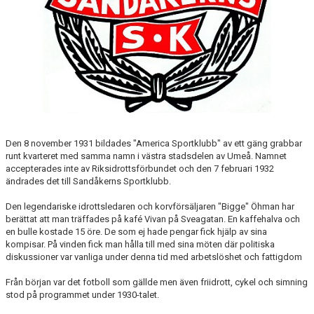
FÖRENINGS- OCH TRAFIKSÄKERHETSPOLICY
HISTORIA
UVARNA
STADGAR OCH FÖRENINGENS DEMOKRATISKA PROCESS
FÖR VÅRA MEDLEMMAR
Den 8 november 1931 bildades "America Sportklubb" av ett gäng grabbar
runt kvarteret med samma namn i västra stadsdelen av Umeå. Namnet
FÖR VÅRA LEDARE
accepterades inte av Riksidrottsförbundet och den 7 februari 1932
ändrades det till Sandåkerns Sportklubb.
SCHEMA ALLA LAG
Den legendariske idrottsledaren och korvförsäljaren "Bigge" Öhman har
berättat att man träffades på kafé Vivan på Sveagatan. En kaffehalva och
KONTAKT
en bulle kostade 15 öre. De som ej hade pengar fick hjälp av sina
kompisar. På vinden fick man hålla till med sina möten där politiska
diskussioner var vanliga under denna tid med arbetslöshet och fattigdom
Från början var det fotboll som gällde men även friidrott, cykel och simning
stod på programmet under 1930-talet.