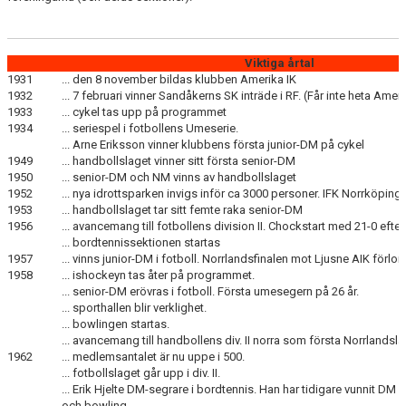
Viktiga årtal
1931
... den 8 november bildas klubben Amerika IK
1932
... 7 februari vinner Sandåkerns SK inträde i RF. (Får inte heta Ameri
1933
... cykel tas upp på programmet
1934
... seriespel i fotbollens Umeserie.
... Arne Eriksson vinner klubbens första junior-DM på cykel
1949
... handbollslaget vinner sitt första senior-DM
1950
... senior-DM och NM vinns av handbollslaget
1952
... nya idrottsparken invigs inför ca 3000 personer. IFK Norrköpin
1953
... handbollslaget tar sitt femte raka senior-DM
1956
... avancemang till fotbollens division II. Chockstart med 21-0 eft
... bordtennissektionen startas
1957
... vinns junior-DM i fotboll. Norrlandsfinalen mot Ljusne AIK förlor
1958
... ishockeyn tas åter på programmet.
... senior-DM erövras i fotboll. Första umesegern på 26 år.
... sporthallen blir verklighet.
... bowlingen startas.
... avancemang till handbollens div. II norra som första Norrlandsl
1962
... medlemsantalet är nu uppe i 500.
... fotbollslaget går upp i div. II.
... Erik Hjelte DM-segrare i bordtennis. Han har tidigare vunnit DM 
och bowling