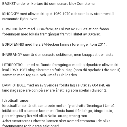
BASKET under en kortare tid som senare blev Cometerna
ISHOCKEY med allsvenskt spel 1969-1970 och som blev stommen till
nuvarande Björklöven
BOWLING kom med i SSK-familjen i slutet av 1950-talet och fanns i
föreningen med lokala framgångar fram till slutet av 00-talet.
BORDTENNIS med flera SM-tecken fanns i föreningen tom 2011.
INNEBANDY som är den senaste sektionen, men knappast den sista.
HERRFOTBOLL med skiftande framgångar med höjdpunkten allsvenskt
kval 1969. 1987 slogs herrarnas fotbollslag (som då spelade i division II)
samman med Tegs SK och Umeå FC bildades.
DAMFOTBOLL med en av Sveriges första lag i slutet av 60-talet, en
landslagsspelare och på senare år ett lag som spelar i divison 2.
Idrottsalliansen
Idrottsalliansen är ett samarbete mellan fyra idrottsföreningar i Umeå.
Intäkterna till alliansen kommer i första hand från bingo, bingo-lotto,
parkeringsavgifter vid olika Nolia- arrangemang mm.
Arbetsinsatserna i Idrottsalliansen sker av medlemmarna i de olika
föreningarna (och deras sektioner).