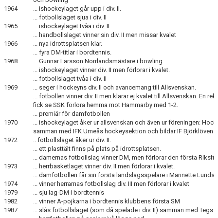
1964
... ishockeylaget går upp i div. II.
... fotbollslaget sjua i div. II
1965
... ishockeylaget tvåa i div. II.
... handbollslaget vinner sin div. II men missar kvalet
1966
... nya idrottsplatsen klar.
... fyra DM-titlar i bordtennis.
1968
... Gunnar Larsson Norrlandsmästare i bowling.
... ishockeylaget vinner div. II men förlorar i kvalet.
... fotbollslaget tvåa i div. II
1969
... seger i hockeyns div. II och avancemang till Allsvenskan.
... fotbollen vinner div. II men klarar ej kvalet till Allsvenskan. En
fick se SSK förlora hemma mot Hammarby med 1-2.
... premiär för damfotbollen
1970
... ishockeylaget åker ur allsvenskan och även ur föreningen: Hock
samman med IFK Umeås hockeysektion och bildar IF Björklöven
1972
.. fotbollslaget åker ur div. II.
... ett plasttält finns på plats på idrottsplatsen.
... damernas fotbollslag vinner DM, men förlorar den första Riks
1973
... herrbasketlaget vinner div. II men förlorar i kvalet.
... damfotbollen får sin första landslagsspelare i Marinette Lunds
1974
... vinner herrarnas fotbollslag div. III men förlorar i kvalet
1979
... sju lag-DM i bordtennis
1982
... vinner A-pojkarna i bordtennis klubbens första SM
1987
... slås fotbollslaget (som då spelade i div. II) samman med Tegs