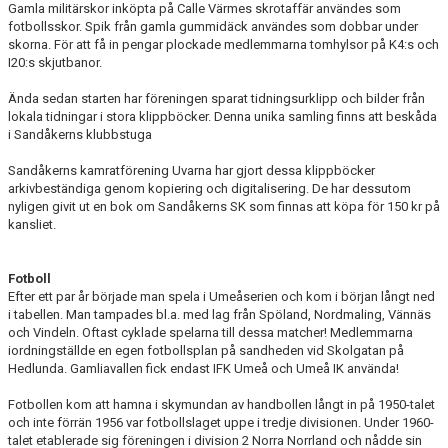
Gamla militärskor inköpta på Calle Värmes skrotaffär användes som
fotbollsskor. Spik från gamla gummidäck användes som dobbar under
skorna. För att få in pengar plockade medlemmarna tomhylsor på K4:s och
I20:s skjutbanor.
Ända sedan starten har föreningen sparat tidningsurklipp och bilder från
lokala tidningar i stora klippböcker. Denna unika samling finns att beskåda
i Sandåkerns klubbstuga
Sandåkerns kamratförening Uvarna har gjort dessa klippböcker
arkivbeständiga genom kopiering och digitalisering. De har dessutom
nyligen givit ut en bok om Sandåkerns SK som finnas att köpa för 150 kr på
kansliet.
Fotboll
Efter ett par år började man spela i Umeåserien och kom i början långt ned
i tabellen. Man tampades bl.a. med lag från Spöland, Nordmaling, Vännäs
och Vindeln. Oftast cyklade spelarna till dessa matcher! Medlemmarna
iordningställde en egen fotbollsplan på sandheden vid Skolgatan på
Hedlunda. Gamliavallen fick endast IFK Umeå och Umeå IK använda!
Fotbollen kom att hamna i skymundan av handbollen långt in på 1950-talet
och inte förrän 1956 var fotbollslaget uppe i tredje divisionen. Under 1960-
talet etablerade sig föreningen i division 2 Norra Norrland och nådde sin