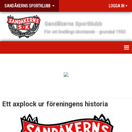
SANDÅKERNS SPORTKLUBB
LOGGA IN
Sandåkerns Sportklubb
För ett livslångt idrottande - grundad 1932
HEM
NYHETER
TRYGGA IDROTTSMILJÖER
OM SANDÅKERNS SK
Ett axplock ur föreningens historia
BÖRJA SPELA MED OSS!
VISION, VERKSAMHETSIDÉ OCH VÄRDEGRUND