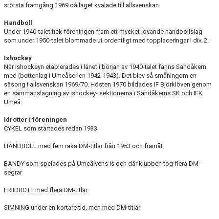
största framgång 1969 då laget kvalade till allsvenskan.
Handboll
Under 1940-talet fick föreningen fram ett mycket lovande handbollslag
som under 1950-talet blommade ut ordentligt med topplaceringar i div. 2.
Ishockey
När ishockeyn etablerades i länet i början av 1940-talet fanns Sandåkern
med (bottenlag i Umeåserien 1942-1943). Det blev så småningom en
säsong i allsvenskan 1969/70. Hösten 1970 bildades IF Björklöven genom
en sammanslagning av ishockey- sektionerna i Sandåkerns SK och IFK
Umeå.
Idrotter i föreningen
CYKEL som startades redan 1933
HANDBOLL med fem raka DM-titlar från 1953 och framåt
BANDY som spelades på Umeälvens is och där klubben tog flera DM-
segrar
FRIIDROTT med flera DM-titlar
SIMNING under en kortare tid, men med DM-titlar