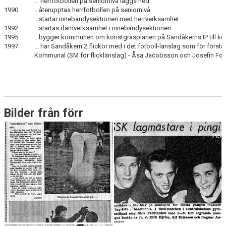
... herrfotbollen på seniornivå läggs ned
1990
.. återupptas herrfotbollen på seniornivå
.. startar innebandysektionen med herrverksamhet
1992
.. startas damverksamhet i innebandysektionen
1995
.. bygger kommunen om konstgräsplanen på Sandåkerns IP till k
1997
... har Sandåkern 2 flickor med i det fotboll-länslag som för först
Kommunal (SM för flicklänslag) - Åsa Jacobsson och Josefin For
Bilder från förr