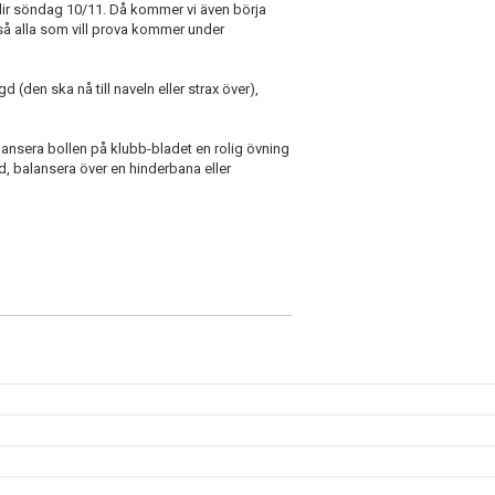
blir söndag 10/11. Då kommer vi även börja
, så alla som vill prova kommer under
 (den ska nå till naveln eller strax över),
lansera bollen på klubb-bladet en rolig övning
d, balansera över en hinderbana eller