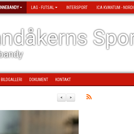
 INNEBANDY
LAG - FUTSAL
INTERSPORT
ICA KVANTUM - NORDI
ndåkerns Spor
bandy
BILDGALLERI
DOKUMENT
KONTAKT
<
>