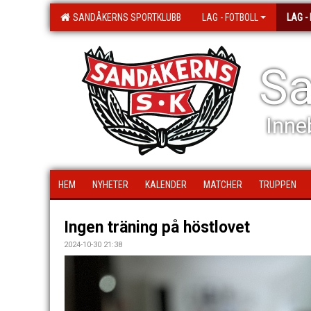
SANDÅKERNS SPORTKLUBB
LAG - FOTBOLL
LAG -
Sa
Inne
HEM
NYHETER
KALENDER
MATCHER
TRUPPEN
Ingen träning på höstlovet
2024-10-30 21:38