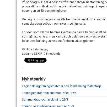
På söndag 3/11 tar vi höstlov från innebandyn, nästa träning 
prova att ha målvakter. Vi har två målvaktsutrustningar i laget
säsongen att få den möjligheten.
Den egna utrustningen som alla behöver är en klubba i rätt längd
samt skyddsglasögon och skor med ljus sula.
För den som vill öva hemma i väntan på nästa träning är att ba
som går att variera; man kan gå och balansera ett visst avstån
balansera baklänges, endast fantasin sätter gränser!
Vänliga hälsningar,
Ledarna SSK P17 Innebandy
Nyhetsarkiv
Lagindelning träningsmatcher och återlämning matchtröja
Träningsmatch/minicup mot Dalen 19/4
Sammandrag och avslutning 29/3
Träning på Grubbehallen söndag 15/3